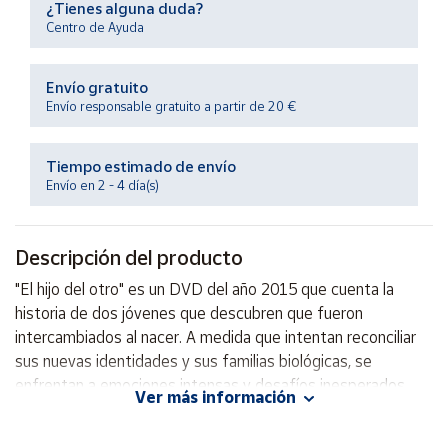
¿Tienes alguna duda?
Productos
Solidarios
Centro de Ayuda
Envío gratuito
Ayuda
Envío responsable gratuito a partir de 20 €
Centro
de ayuda
Tiempo estimado de envío
Envío en 2 - 4 día(s)
Contacto
Descripción del producto
Vendedores
"El hijo del otro" es un DVD del año 2015 que cuenta la
historia de dos jóvenes que descubren que fueron
Mapa de
vendedores
intercambiados al nacer. A medida que intentan reconciliar
sus nuevas identidades y sus familias biológicas, se
Hazte
vendedor
enfrentan a emociones intensas y desafíos inesperados.
Ver más información
Esta película emocionante y conmovedora aborda temas de
Área
identidad, familia y aceptación en un contexto único y
vendedor