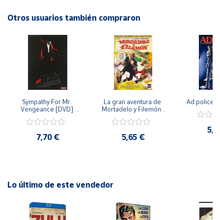
conmovedor.
Otros usuarios también compraron
Cuenta
Área
cliente
Ubicación
Sympathy For Mr. 
La gran aventura de 
Ad police 
Vengeance [DVD] 
Mortadelo y Filemón/ 
Península
[dvd] [2008]
10 años de Pendelton 
[dvd] [2003]
y
5,2
Baleares
7,70 €
5,65 €
Canarias,
Ceuta y
Melilla
Lo último de este vendedor