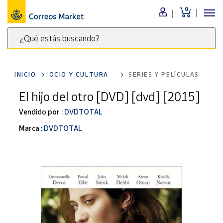
0
Menú
¿Qué estás buscando?
Nuestro
catálogo
Escribe
palabras
INICIO
OCIO Y CULTURA
SERIES Y PELÍCULAS
clave
Alimentación
para
El hijo del otro [DVD] [dvd] [2015]
Bebidas
buscar
Ocio y cultura
Vendido por :
DVDTOTAL
productos
en
Juguetes y
Marca :
DVDTOTAL
juegos
Correos
Market
Libros y
.
revistas
Merchandising
y regalos
Tienda de
Correos