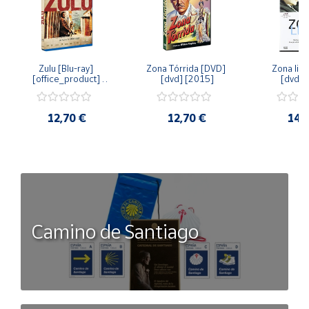
Zulu [Blu-ray] 
Zona Tórrida [DVD] 
Zona libr
[office_product] 
[dvd] [2015]
[dvd] 
[2015]
12,70 €
12,70 €
14,
Camino de Santiago