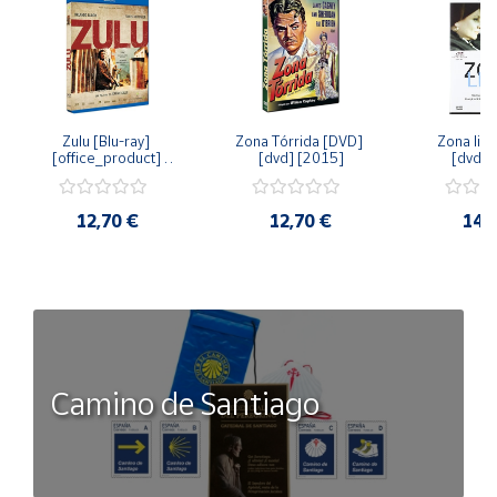
Zulu [Blu-ray] 
Zona Tórrida [DVD] 
Zona libr
[office_product] 
[dvd] [2015]
[dvd] 
[2015]
12,70 €
12,70 €
14,
Camino de Santiago