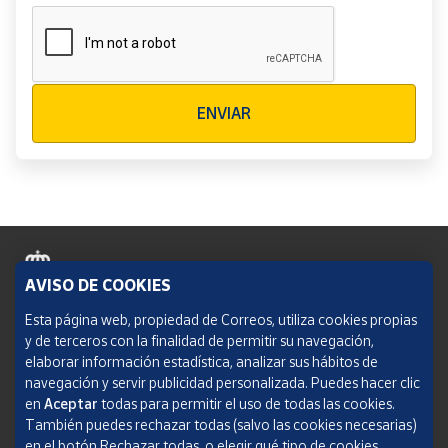
Verificación reCAPTCHA
ENVIAR
AVISO DE COOKIES
Política de cookies
Esta página web, propiedad de Correos, utiliza cookies propias
y de terceros con la finalidad de permitir su navegación,
Aviso legal
elaborar información estadística, analizar sus hábitos de
navegación y servir publicidad personalizada. Puedes hacer clic
Condiciones del servicio
en
Aceptar
todas para permitir el uso de todas las cookies.
También puedes rechazar todas (salvo las cookies necesarias)
Política de Privacidad Web
en el botón Rechazar todas, o elegir qué tipo de cookies