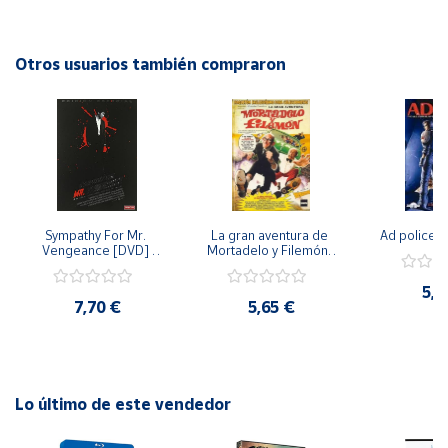
paisajes y escenas emocionantes, este DVD es una
excelente opción para los amantes de la naturaleza y la
Cuenta
aventura.
Otros usuarios también compraron
Área
cliente
Ubicación
Sympathy For Mr. 
La gran aventura de 
Ad police 
Península
Vengeance [DVD] 
Mortadelo y Filemón/ 
y
[dvd] [2008]
10 años de Pendelton 
Baleares
[dvd] [2003]
5,2
7,70 €
5,65 €
Canarias,
Ceuta y
Melilla
Lo último de este vendedor