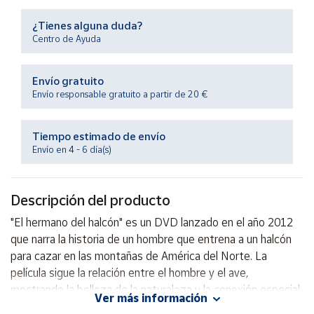
Productos
Solidarios
¿Tienes alguna duda?
Centro de Ayuda
Ayuda
Envío gratuito
Envío responsable gratuito a partir de 20 €
Centro
de ayuda
Tiempo estimado de envío
Contacto
Envío en 4 - 6 día(s)
Vendedores
Descripción del producto
Mapa de
"El hermano del halcón" es un DVD lanzado en el año 2012
vendedores
que narra la historia de un hombre que entrena a un halcón
Hazte
para cazar en las montañas de América del Norte. La
vendedor
película sigue la relación entre el hombre y el ave,
mostrando la belleza de la naturaleza y la conexión especial
Área
Ver más información
vendedor
entre el ser humano y los animales. Con impresionantes