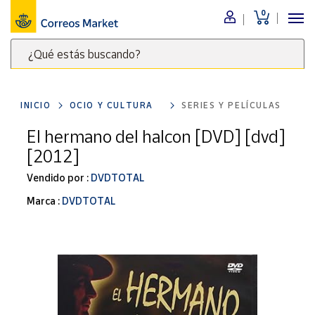
0
Menú
¿Qué estás buscando?
Nuestro
catálogo
Escribe
palabras
INICIO
OCIO Y CULTURA
SERIES Y PELÍCULAS
clave
Alimentación
para
El hermano del halcon [DVD] [dvd]
Bebidas
buscar
[2012]
Ocio y cultura
productos
en
Vendido por :
DVDTOTAL
Juguetes y
juegos
Correos
Marca :
DVDTOTAL
Market
Libros y
.
revistas
Merchandising
y regalos
Tienda de
Correos