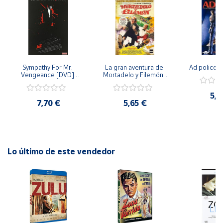
espectador al borde del asiento de principio a fin.
Cuenta
Área
cliente
Sympathy For Mr. 
La gran aventura de 
Ad police 
Vengeance [DVD] 
Mortadelo y Filemón/ 
[dvd] [2008]
10 años de Pendelton 
[dvd] [2003]
Ubicación
5,2
7,70 €
5,65 €
Península
y
Baleares
Lo último de este vendedor
Canarias,
Ceuta y
Melilla