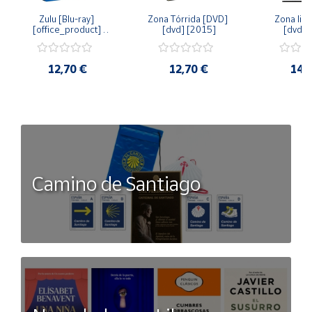
Zulu [Blu-ray] 
Zona Tórrida [DVD] 
Zona libr
[office_product] 
[dvd] [2015]
[dvd] 
[2015]
12,70 €
12,70 €
14,
Camino de Santiago