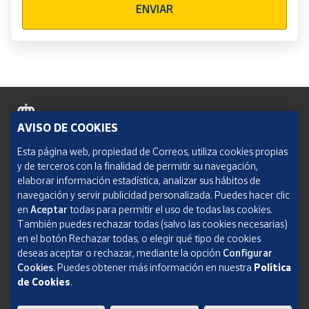
ENVIAR
AVISO DE COOKIES
Política de cookies
Esta página web, propiedad de Correos, utiliza cookies propias
y de terceros con la finalidad de permitir su navegación,
Aviso legal
elaborar información estadística, analizar sus hábitos de
navegación y servir publicidad personalizada. Puedes hacer clic
Condiciones del servicio
en
Aceptar
todas para permitir el uso de todas las cookies.
También puedes rechazar todas (salvo las cookies necesarias)
Política de Privacidad Web
en el botón Rechazar todas, o elegir qué tipo de cookies
deseas aceptar o rechazar, mediante la opción
Configurar
Informe de transparencia
Cookies.
Puedes obtener más información en nuestra
Política
de Cookies
.
SOCIEDAD ESTATAL CORREOS Y TELÉGRAFOS, S.A., S.M.E. Todos los derechos
reservados.