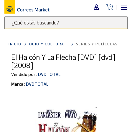
0
Menú
¿Qué estás buscando?
Nuestro
catálogo
Escribe
palabras
INICIO
OCIO Y CULTURA
SERIES Y PELÍCULAS
clave
Alimentación
para
El Halcón Y La Flecha [DVD] [dvd]
Bebidas
buscar
[2008]
Ocio y cultura
productos
en
Vendido por :
DVDTOTAL
Juguetes y
juegos
Correos
Marca :
DVDTOTAL
Market
Libros y
.
revistas
Merchandising
y regalos
Tienda de
Correos