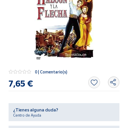
Artesanía
Oficina y
Papelería
Para Canarias,
Ceuta y Melilla
Más
populares
Bono
0 | Comentario(s)
Cultural
7,65 €
Nuestros
vendedores
Las
novedades
¿Tienes alguna duda?
de Correos
Centro de Ayuda
Market