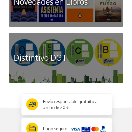
Novedades en Libros
Distintivo DGT
x
✕
Envío responsable gratuito a
partir de 20 €
Pago seguro