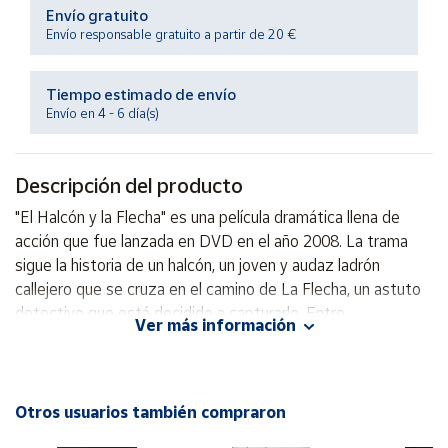
Productos
Envío gratuito
Solidarios
Envío responsable gratuito a partir de 20 €
Ayuda
Tiempo estimado de envío
Envío en 4 - 6 día(s)
Centro
de ayuda
Descripción del producto
Contacto
"El Halcón y la Flecha" es una película dramática llena de
acción que fue lanzada en DVD en el año 2008. La trama
Vendedores
sigue la historia de un halcón, un joven y audaz ladrón
callejero que se cruza en el camino de La Flecha, un astuto
detective que está decidido a capturarlo. Entre
Mapa de
Ver más información
vendedores
persecuciones trepidantes y giros inesperados, ambos
personajes se ven atrapados en un peligroso juego del gato
Hazte
vendedor
y el ratón que pondrá a prueba sus habilidades y
determinación. Con una mezcla de emoción, intriga y
Otros usuarios también compraron
Área
suspense, "El Halcón y la Flecha" promete mantener al
vendedor