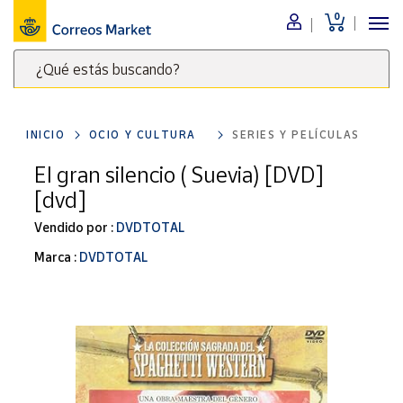
0
Menú
¿Qué estás buscando?
Nuestro
catálogo
Escribe
palabras
INICIO
OCIO Y CULTURA
SERIES Y PELÍCULAS
clave
Alimentación
para
El gran silencio ( Suevia) [DVD]
Bebidas
buscar
[dvd]
Ocio y cultura
productos
en
Vendido por :
DVDTOTAL
Juguetes y
juegos
Correos
Marca :
DVDTOTAL
Market
Libros y
.
revistas
Merchandising
y regalos
Tienda de
Correos