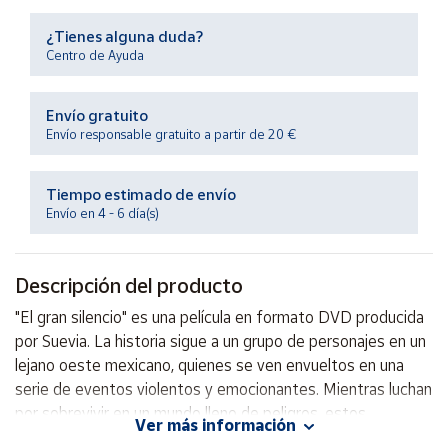
Productos
Solidarios
¿Tienes alguna duda?
Centro de Ayuda
Ayuda
Envío gratuito
Envío responsable gratuito a partir de 20 €
Centro
de ayuda
Tiempo estimado de envío
Contacto
Envío en 4 - 6 día(s)
Vendedores
Descripción del producto
Mapa de
"El gran silencio" es una película en formato DVD producida
vendedores
por Suevia. La historia sigue a un grupo de personajes en un
Hazte
lejano oeste mexicano, quienes se ven envueltos en una
vendedor
serie de eventos violentos y emocionantes. Mientras luchan
por sobrevivir en un mundo lleno de peligros, estos
Área
Ver más información
vendedor
personajes tendrán que enfrentarse a sus propios