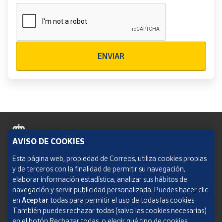
Verificación reCAPTCHA
ENVIAR
AVISO DE COOKIES
Política de cookies
Esta página web, propiedad de Correos, utiliza cookies propias
y de terceros con la finalidad de permitir su navegación,
Aviso legal
elaborar información estadística, analizar sus hábitos de
navegación y servir publicidad personalizada. Puedes hacer clic
Condiciones del servicio
en
Aceptar
todas para permitir el uso de todas las cookies.
También puedes rechazar todas (salvo las cookies necesarias)
Política de Privacidad Web
en el botón Rechazar todas, o elegir qué tipo de cookies