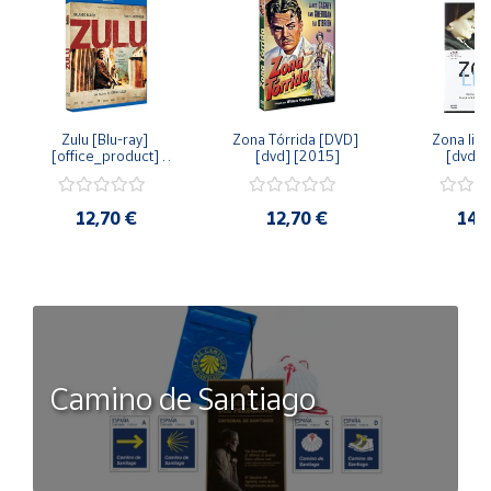
Zulu [Blu-ray] 
Zona Tórrida [DVD] 
Zona libr
[office_product] 
[dvd] [2015]
[dvd] 
[2015]
12,70 €
12,70 €
14,
Camino de Santiago