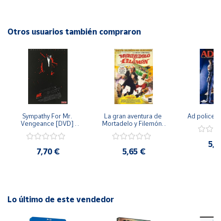
demonios internos y tomar decisiones difíciles. Con una
combinación de acción, suspenso y drama, "El gran silencio"
Cuenta
promete mantener al espectador al borde de su asiento
Otros usuarios también compraron
hasta el final.
Área
cliente
Ubicación
Sympathy For Mr. 
La gran aventura de 
Ad police 
Península
Vengeance [DVD] 
Mortadelo y Filemón/ 
y
[dvd] [2008]
10 años de Pendelton 
Baleares
[dvd] [2003]
5,2
7,70 €
5,65 €
Canarias,
Ceuta y
Melilla
Lo último de este vendedor