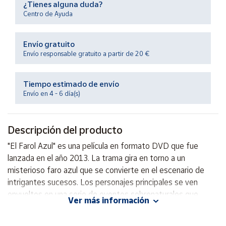
¿Tienes alguna duda?
Productos
Solidarios
Centro de Ayuda
Envío gratuito
Ayuda
Envío responsable gratuito a partir de 20 €
Centro
de ayuda
Tiempo estimado de envío
Envío en 4 - 6 día(s)
Contacto
Descripción del producto
Vendedores
"El Farol Azul" es una película en formato DVD que fue
lanzada en el año 2013. La trama gira en torno a un
Mapa de
vendedores
misterioso faro azul que se convierte en el escenario de
intrigantes sucesos. Los personajes principales se ven
Hazte
vendedor
envueltos en una serie de eventos sobrenaturales que
Ver más información
pondrán a prueba su valentía y determinación. ¿Podrán
Área
descifrar el enigma del faro azul antes de que sea
vendedor