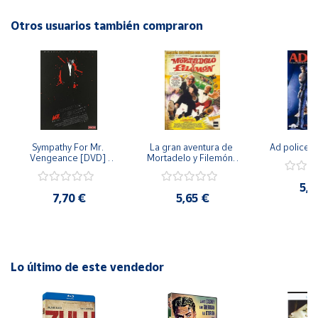
demasiado tarde? Sumérgete en esta emocionante historia
llena de suspenso y aventuras.
Otros usuarios también compraron
Cuenta
Área
cliente
Ubicación
Sympathy For Mr. 
La gran aventura de 
Ad police 
Vengeance [DVD] 
Mortadelo y Filemón/ 
Península
[dvd] [2008]
10 años de Pendelton 
[dvd] [2003]
y
5,2
Baleares
7,70 €
5,65 €
Canarias,
Ceuta y
Melilla
Lo último de este vendedor