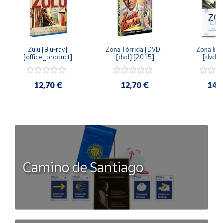
Zulu [Blu-ray] 
Zona Tórrida [DVD] 
Zona libr
[office_product] 
[dvd] [2015]
[dvd] 
[2015]
12,70 €
12,70 €
14,
Camino de Santiago