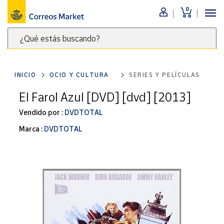
0
Menú
¿Qué estás buscando?
Nuestro
catálogo
Escribe
palabras
INICIO
OCIO Y CULTURA
SERIES Y PELÍCULAS
clave
Alimentación
para
El Farol Azul [DVD] [dvd] [2013]
Bebidas
buscar
Ocio y cultura
Vendido por :
DVDTOTAL
productos
en
Juguetes y
Marca :
DVDTOTAL
juegos
Correos
Market
Libros y
.
revistas
Merchandising
y regalos
Tienda de
Correos