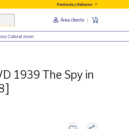
Península y Baleares
0
Área cliente
ono Cultural Joven
VD 1939 The Spy in
8]