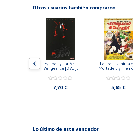
Productos
Otros usuarios también compraron
Solidarios
Ayuda
Centro
de ayuda
Contacto
 [DVD] [dvd]
Sympathy For Mr. 
La gran aventura de 
Vengeance [DVD] 
Mortadelo y Filemón/
[dvd] [2008]
10 años de Pendelton
[dvd] [2003]
Vendedores
,20 €
7,70 €
5,65 €
Mapa de
vendedores
Hazte
vendedor
Área
Lo último de este vendedor
vendedor