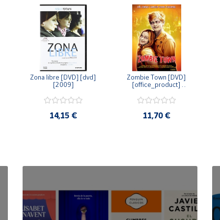
Zona libre [DVD] [dvd] 
Zombie Town [DVD] 
[2009]
[office_product] 
[2010]
14,15 €
11,70 €