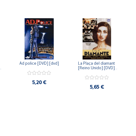
Ad police [DVD] [dvd]
La Plaça del diamant 
 
[Reino Unido] [DVD] 
 
[dvd]
5,20 €
5,65 €