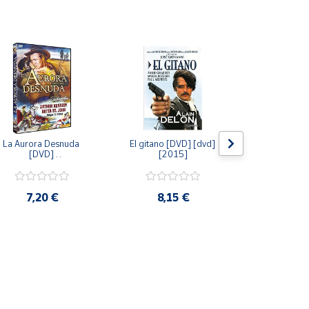
La Aurora Desnuda 
El gitano [DVD] [dvd] 
Pack: La C
[DVD] 
[2015]
Jersey + Sere
[unknown_binding] 
Algo Que Co
[2013]
ray] [blu_r
7,20 €
8,15 €
9,6