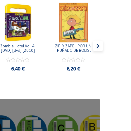
Zombie Hotel Vol. 4 
ZIPI Y ZAPE - POR UN 
Zipi y Z
[DVD] [dvd] [2010]
PUÑADO DE BOLIS 
¿Hermanitos.
[unknown_binding]
gracias! (D
[unknown_
6,40 €
6,20 €
9,2