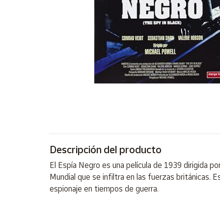
Artesanía
Oficina y
Papelería
Para Canarias,
Ceuta y Melilla
Más
populares
Bono
Cultural
Descripción del producto
Nuestros
vendedores
El Espía Negro es una película de 1939 dirigida p
Las
Mundial que se infiltra en las fuerzas británicas. 
novedades
espionaje en tiempos de guerra.
de Correos
Market