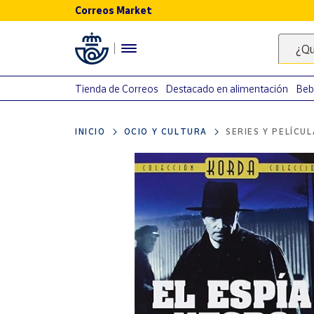
Correos Market
Menú
¿Qu
Nuestro
catálogo
Tienda de Correos
Destacado en alimentación
Beb
Alimentación
INICIO
OCIO Y CULTURA
SERIES Y PELÍCU
Bebidas
Ocio y cultura
Juguetes y
juegos
Libros y
revistas
Merchandising
y regalos
Tienda de
Correos