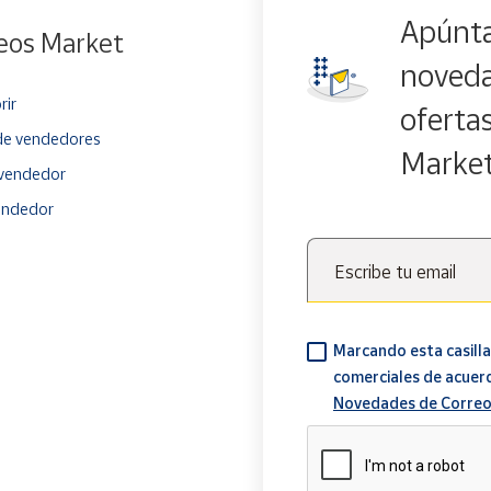
Apúnta
eos Market
noveda
rir
oferta
e vendedores
Marke
vendedor
endedor
Escribe tu email
Marcando esta casilla
comerciales de acuer
Novedades de Correo