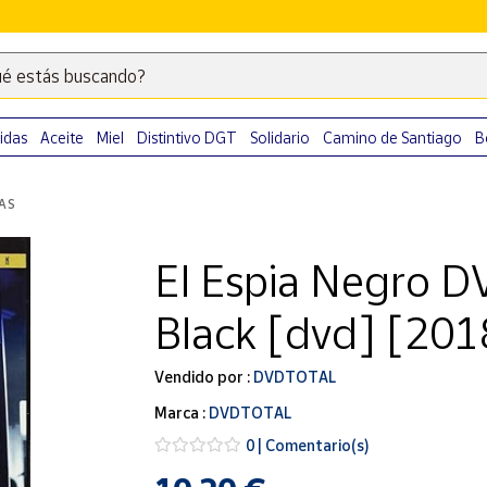
é estás buscando?
Escribe
palabras
clave
idas
Aceite
Miel
Distintivo DGT
Solidario
Camino de Santiago
B
para
buscar
LAS
productos
en
El Espia Negro D
Correos
Market
Black [dvd] [201
.
Vendido por :
DVDTOTAL
Marca :
DVDTOTAL
0 | Comentario(s)