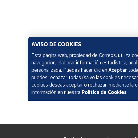
AVISO DE COOKIES
Esta página web, propiedad de Correos, utiliza coo
navegación, elaborar información estadística, anal
personalizada. Puedes hacer clic en
Aceptar
todas
puedes rechazar todas (salvo las cookies necesari
cookies deseas aceptar o rechazar, mediante la 
información en nuestra
Política de Cookies
.