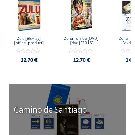
Zulu [Blu-ray] 
Zona Tórrida [DVD] 
Zona libr
[office_product] 
[dvd] [2015]
[dvd] 
[2015]
12,70 €
12,70 €
14,
Camino de Santiago