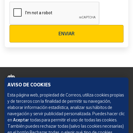
Verificación reCAPTCHA
ENVIAR
AVISO DE COOKIES
Política de cookies
Esta página web, propiedad de Correos, utiliza cookies propias
y de terceros con la finalidad de permitir su navegación,
Aviso legal
elaborar información estadística, analizar sus hábitos de
navegación y servir publicidad personalizada. Puedes hacer clic
Condiciones del servicio
en
Aceptar
todas para permitir el uso de todas las cookies.
También puedes rechazar todas (salvo las cookies necesarias)
Política de Privacidad Web
en el botón Rechazar todas, o elegir qué tipo de cookies