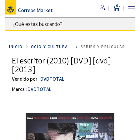
0
Menú
¿Qué estás buscando?
Nuestro
catálogo
Escribe
palabras
INICIO
OCIO Y CULTURA
SERIES Y PELÍCULAS
clave
Alimentación
para
El escritor (2010) [DVD] [dvd]
Bebidas
buscar
[2013]
Ocio y cultura
productos
en
Vendido por :
DVDTOTAL
Juguetes y
juegos
Correos
Marca :
DVDTOTAL
Market
Libros y
.
revistas
Merchandising
y regalos
Tienda de
Correos