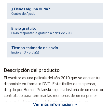
Productos
Solidarios
¿Tienes alguna duda?
Centro de Ayuda
Ayuda
Envío gratuito
Envío responsable gratuito a partir de 20 €
Centro
de ayuda
Tiempo estimado de envío
Contacto
Envío en 3 - 5 día(s)
Vendedores
Descripción del producto
Mapa de
El escritor es una película del año 2010 que se encuentra
vendedores
disponible en formato DVD. Este thriller de suspenso,
Hazte
dirigido por Roman Polanski, sigue la historia de un escritor
vendedor
contratado para terminar las memorias de un ex primer
ministro británico. A medida que avanza en su tarea,
Área
Ver más información
vendedor
descubre secretos oscuros que ponen en peligro su vida.