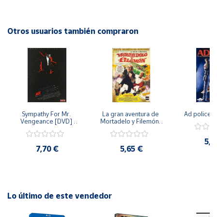
Con una trama intrigante y un elenco estelar, El escritor es
una película que te mantendrá al borde del asiento hasta el
Cuenta
final. ¡No te la pierdas!
Otros usuarios también compraron
Área
cliente
Ubicación
Sympathy For Mr. 
La gran aventura de 
Ad police 
Península
Vengeance [DVD] 
Mortadelo y Filemón/ 
y
[dvd] [2008]
10 años de Pendelton 
Baleares
[dvd] [2003]
5,2
7,70 €
5,65 €
Canarias,
Ceuta y
Melilla
Lo último de este vendedor