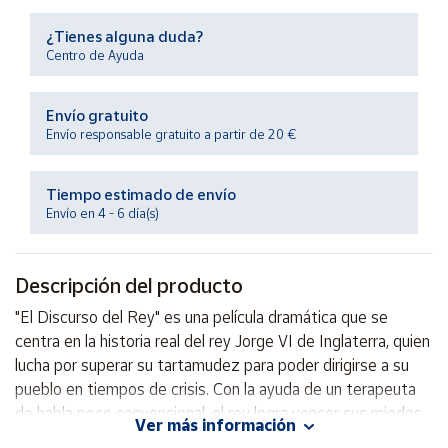
Productos
Solidarios
¿Tienes alguna duda?
Centro de Ayuda
Ayuda
Envío gratuito
Envío responsable gratuito a partir de 20 €
Centro
de ayuda
Tiempo estimado de envío
Contacto
Envío en 4 - 6 día(s)
Vendedores
Descripción del producto
Mapa de
"El Discurso del Rey" es una película dramática que se
vendedores
centra en la historia real del rey Jorge VI de Inglaterra, quien
Hazte
lucha por superar su tartamudez para poder dirigirse a su
vendedor
pueblo en tiempos de crisis. Con la ayuda de un terapeuta
de habla poco convencional, el rey logra vencer sus miedos
Área
Ver más información
vendedor
y encontrar su voz, demostrando que a veces las mayores