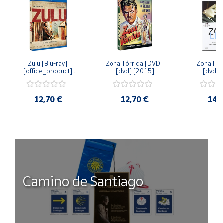
Zulu [Blu-ray] 
Zona Tórrida [DVD] 
Zona libr
[office_product] 
[dvd] [2015]
[dvd] 
[2015]
12,70 €
12,70 €
14,
Camino de Santiago