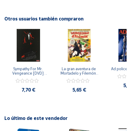
batallas se libran en nuestro interior. Este importado DVD
de 2010 es una obra maestra aclamada por la crítica y el
Cuenta
público.
Otros usuarios también compraron
Área
cliente
Ubicación
Sympathy For Mr. 
La gran aventura de 
Ad police 
Península
Vengeance [DVD] 
Mortadelo y Filemón/ 
y
[dvd] [2008]
10 años de Pendelton 
Baleares
[dvd] [2003]
5,2
7,70 €
5,65 €
Canarias,
Ceuta y
Melilla
Lo último de este vendedor