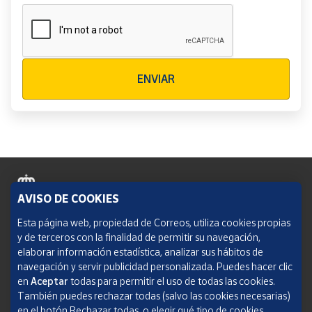
Verificación reCAPTCHA
ENVIAR
AVISO DE COOKIES
Política de cookies
Esta página web, propiedad de Correos, utiliza cookies propias
y de terceros con la finalidad de permitir su navegación,
Aviso legal
elaborar información estadística, analizar sus hábitos de
navegación y servir publicidad personalizada. Puedes hacer clic
Condiciones del servicio
en
Aceptar
todas para permitir el uso de todas las cookies.
También puedes rechazar todas (salvo las cookies necesarias)
Política de Privacidad Web
en el botón Rechazar todas, o elegir qué tipo de cookies