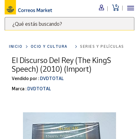
0
Menú
¿Qué estás buscando?
Nuestro
catálogo
Escribe
palabras
INICIO
OCIO Y CULTURA
SERIES Y PELÍCULAS
clave
Alimentación
para
El Discurso Del Rey (The King´S
Bebidas
buscar
Speech) (2010) (Import)
Ocio y cultura
productos
en
Vendido por :
DVDTOTAL
Juguetes y
juegos
Correos
Marca :
DVDTOTAL
Market
Libros y
.
revistas
Merchandising
y regalos
Tienda de
Correos