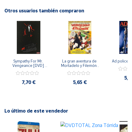
alcanzar su destino final y descubrir los secretos que les
esperan en lo desconocido? Descubre todo esto y más en
Otros usuarios también compraron
Cuenta
El dirigible.
Área
cliente
Ubicación
Sympathy For Mr. 
La gran aventura de 
Ad police 
Vengeance [DVD] 
Mortadelo y Filemón/ 
Península
[dvd] [2008]
10 años de Pendelton 
[dvd] [2003]
y
5,2
Baleares
7,70 €
5,65 €
Canarias,
Ceuta y
Melilla
Lo último de este vendedor