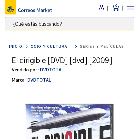
0
Menú
¿Qué estás buscando?
Nuestro
catálogo
Escribe
palabras
INICIO
OCIO Y CULTURA
SERIES Y PELÍCULAS
clave
Alimentación
para
El dirigible [DVD] [dvd] [2009]
Bebidas
buscar
Ocio y cultura
Vendido por :
DVDTOTAL
productos
en
Juguetes y
Marca :
DVDTOTAL
juegos
Correos
Market
Libros y
.
revistas
Merchandising
y regalos
Tienda de
Correos