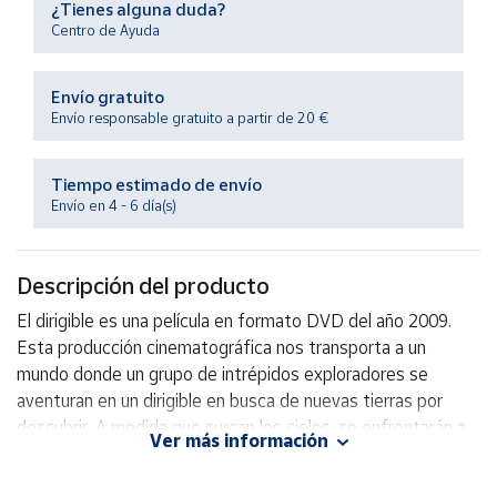
¿Tienes alguna duda?
Productos
Solidarios
Centro de Ayuda
Envío gratuito
Ayuda
Envío responsable gratuito a partir de 20 €
Centro
de ayuda
Tiempo estimado de envío
Envío en 4 - 6 día(s)
Contacto
Descripción del producto
Vendedores
El dirigible es una película en formato DVD del año 2009.
Esta producción cinematográfica nos transporta a un
Mapa de
vendedores
mundo donde un grupo de intrépidos exploradores se
aventuran en un dirigible en busca de nuevas tierras por
Hazte
vendedor
descubrir. A medida que surcan los cielos, se enfrentarán a
Ver más información
peligros inimaginables y vivirán emocionantes aventuras que
Área
pondrán a prueba su valentía y determinación. ¿Lograrán
vendedor