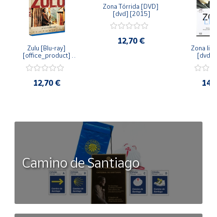
Zona Tórrida [DVD] 
[dvd] [2015]
12,70 €
Zulu [Blu-ray] 
Zona libr
[office_product] 
[dvd] 
[2015]
12,70 €
14,
Camino de Santiago