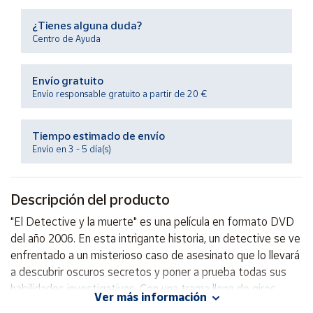
Productos
Solidarios
¿Tienes alguna duda?
Centro de Ayuda
Ayuda
Envío gratuito
Envío responsable gratuito a partir de 20 €
Centro
de ayuda
Tiempo estimado de envío
Contacto
Envío en 3 - 5 día(s)
Vendedores
Descripción del producto
Mapa de
"El Detective y la muerte" es una película en formato DVD
vendedores
del año 2006. En esta intrigante historia, un detective se ve
Hazte
enfrentado a un misterioso caso de asesinato que lo llevará
vendedor
a descubrir oscuros secretos y poner a prueba todas sus
habilidades investigativas. Con una trama llena de giros
Área
Ver más información
vendedor
inesperados y suspenso, esta película te mantendrá al