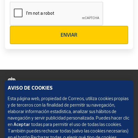
Verificación reCAPTCHA
ENVIAR
AVISO DE COOKIES
Política de cookies
Esta página web, propiedad de Correos, utiliza cookies propias
y de terceros con la finalidad de permitir su navegación,
Aviso legal
elaborar información estadística, analizar sus hábitos de
navegación y servir publicidad personalizada. Puedes hacer clic
Condiciones del servicio
en
Aceptar
todas para permitir el uso de todas las cookies.
También puedes rechazar todas (salvo las cookies necesarias)
Política de Privacidad Web
en el botón Rechazar todas, o elegir qué tipo de cookies