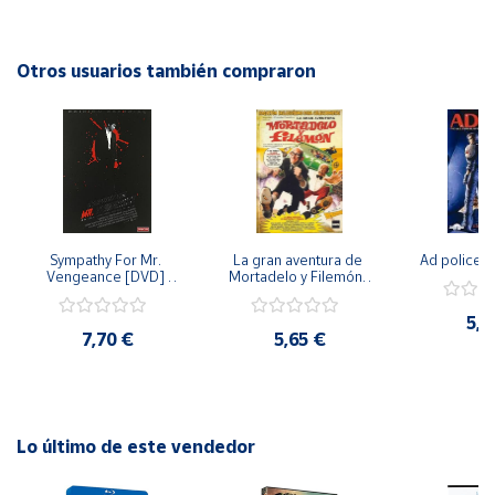
borde de tu asiento hasta el final. ¡No te la puedes perder!
Cuenta
Otros usuarios también compraron
Área
cliente
Ubicación
Sympathy For Mr. 
La gran aventura de 
Ad police 
Península
Vengeance [DVD] 
Mortadelo y Filemón/ 
y
[dvd] [2008]
10 años de Pendelton 
Baleares
[dvd] [2003]
5,2
7,70 €
5,65 €
Canarias,
Ceuta y
Melilla
Lo último de este vendedor