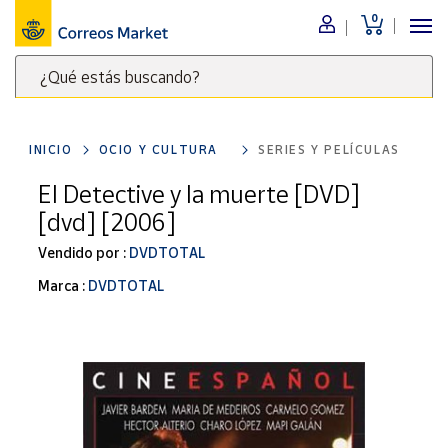
0
Menú
¿Qué estás buscando?
Nuestro
catálogo
Escribe
palabras
INICIO
OCIO Y CULTURA
SERIES Y PELÍCULAS
clave
Alimentación
para
El Detective y la muerte [DVD]
Bebidas
buscar
[dvd] [2006]
Ocio y cultura
productos
en
Vendido por :
DVDTOTAL
Juguetes y
juegos
Correos
Marca :
DVDTOTAL
Market
Libros y
.
revistas
Merchandising
y regalos
Tienda de
Correos