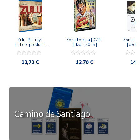
Zulu [Blu-ray] 
Zona Tórrida [DVD] 
Zona libr
[office_product] 
[dvd] [2015]
[dvd] 
[2015]
12,70 €
12,70 €
14,
Camino de Santiago