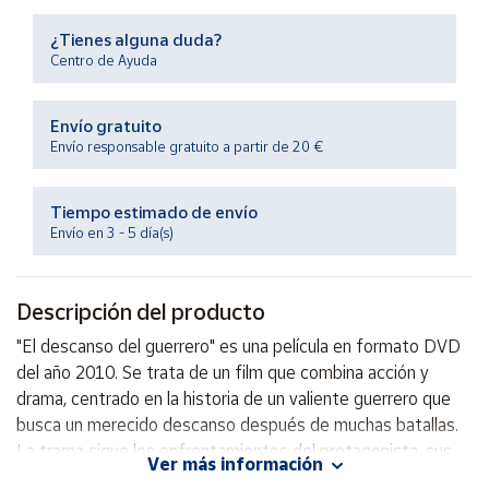
Productos
Solidarios
¿Tienes alguna duda?
Centro de Ayuda
Ayuda
Envío gratuito
Envío responsable gratuito a partir de 20 €
Centro
de ayuda
Tiempo estimado de envío
Contacto
Envío en 3 - 5 día(s)
Vendedores
Descripción del producto
Mapa de
"El descanso del guerrero" es una película en formato DVD
vendedores
del año 2010. Se trata de un film que combina acción y
Hazte
drama, centrado en la historia de un valiente guerrero que
vendedor
busca un merecido descanso después de muchas batallas.
La trama sigue los enfrentamientos del protagonista, sus
Área
Ver más información
vendedor
dilemas morales y su lucha interna por encontrar la paz