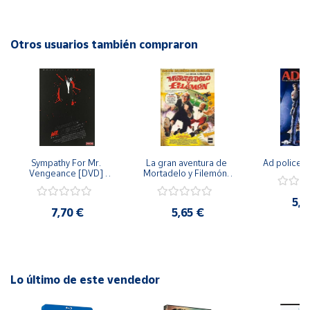
después de tanto conflicto. Una historia emocionante que
atrapará a los espectadores y los invitará a reflexionar
Cuenta
sobre el amor, la guerra y la redención.
Otros usuarios también compraron
Área
cliente
Ubicación
Sympathy For Mr. 
La gran aventura de 
Ad police 
Península
Vengeance [DVD] 
Mortadelo y Filemón/ 
y
[dvd] [2008]
10 años de Pendelton 
Baleares
[dvd] [2003]
5,2
7,70 €
5,65 €
Canarias,
Ceuta y
Melilla
Lo último de este vendedor