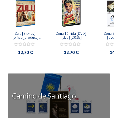
Zulu [Blu-ray] 
Zona Tórrida [DVD] 
Zona libr
[office_product] 
[dvd] [2015]
[dvd] 
[2015]
12,70 €
12,70 €
14,
Camino de Santiago