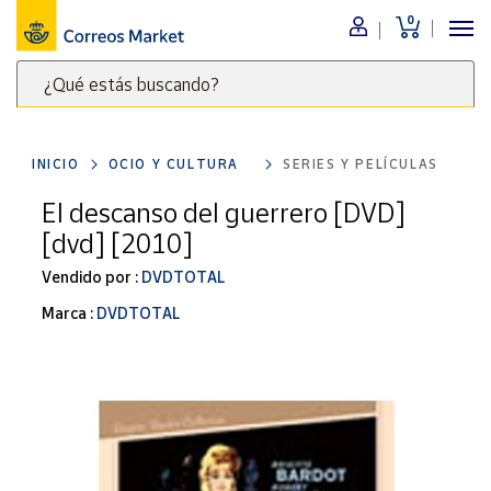
0
Menú
¿Qué estás buscando?
Nuestro
catálogo
Escribe
palabras
INICIO
OCIO Y CULTURA
SERIES Y PELÍCULAS
clave
Alimentación
para
El descanso del guerrero [DVD]
Bebidas
buscar
[dvd] [2010]
Ocio y cultura
productos
en
Vendido por :
DVDTOTAL
Juguetes y
juegos
Correos
Marca :
DVDTOTAL
Market
Libros y
.
revistas
Merchandising
y regalos
Tienda de
Correos