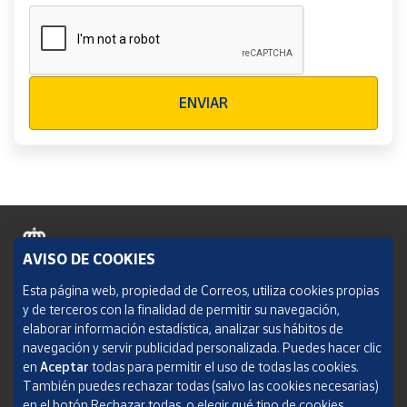
Verificación reCAPTCHA
ENVIAR
AVISO DE COOKIES
Política de cookies
Esta página web, propiedad de Correos, utiliza cookies propias
y de terceros con la finalidad de permitir su navegación,
Aviso legal
elaborar información estadística, analizar sus hábitos de
navegación y servir publicidad personalizada. Puedes hacer clic
Condiciones del servicio
en
Aceptar
todas para permitir el uso de todas las cookies.
También puedes rechazar todas (salvo las cookies necesarias)
Política de Privacidad Web
en el botón Rechazar todas, o elegir qué tipo de cookies