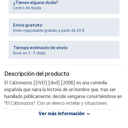
¿Tienes alguna duda?
Productos
Solidarios
Centro de Ayuda
Envío gratuito
Ayuda
Envío responsable gratuito a partir de 20 €
Centro
de ayuda
Tiempo estimado de envío
Envío en 3 - 5 día(s)
Contacto
Descripción del producto
Vendedores
El Calzonazos [DVD] [dvd] [2008] es una comedia
española que narra la historia de un hombre que, tras ser
Mapa de
vendedores
humillado públicamente, decide vengarse convirtiéndose en
"El Calzonazos". Con un elenco estelar y situaciones
Hazte
vendedor
hilarantes, esta película promete sacarte muchas risas y
Ver más información
entretenimiento. ¡No te la pierdas!
Área
vendedor