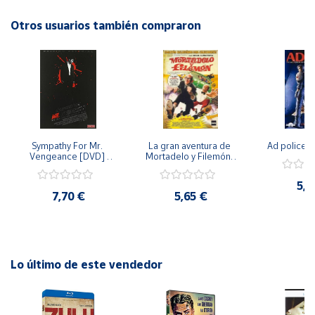
Otros usuarios también compraron
Cuenta
Área
cliente
Ubicación
Sympathy For Mr. 
La gran aventura de 
Ad police 
Vengeance [DVD] 
Mortadelo y Filemón/ 
Península
[dvd] [2008]
10 años de Pendelton 
[dvd] [2003]
y
5,2
Baleares
7,70 €
5,65 €
Canarias,
Ceuta y
Melilla
Lo último de este vendedor