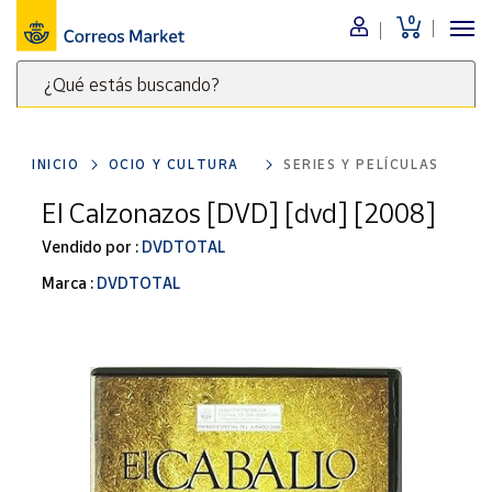
0
Menú
¿Qué estás buscando?
Nuestro
catálogo
Escribe
palabras
INICIO
OCIO Y CULTURA
SERIES Y PELÍCULAS
clave
Alimentación
para
El Calzonazos [DVD] [dvd] [2008]
Bebidas
buscar
Ocio y cultura
Vendido por :
DVDTOTAL
productos
en
Juguetes y
Marca :
DVDTOTAL
juegos
Correos
Market
Libros y
.
revistas
Merchandising
y regalos
Tienda de
Correos