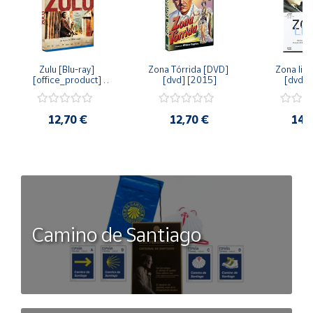
Zulu [Blu-ray] 
Zona Tórrida [DVD] 
Zona libr
[office_product] 
[dvd] [2015]
[dvd] 
[2015]
12,70 €
12,70 €
14,
Camino de Santiago