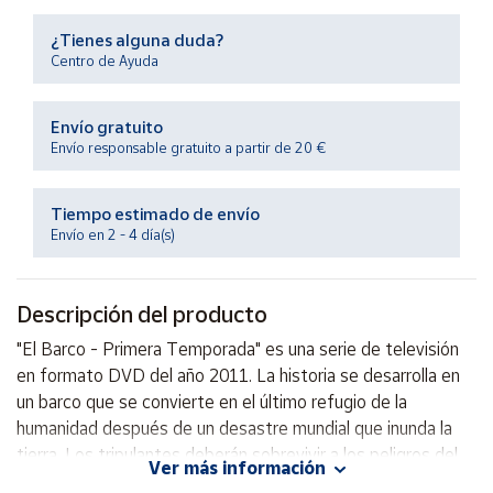
Productos
Solidarios
¿Tienes alguna duda?
Centro de Ayuda
Ayuda
Envío gratuito
Envío responsable gratuito a partir de 20 €
Centro
de ayuda
Tiempo estimado de envío
Contacto
Envío en 2 - 4 día(s)
Vendedores
Descripción del producto
Mapa de
"El Barco - Primera Temporada" es una serie de televisión
vendedores
en formato DVD del año 2011. La historia se desarrolla en
Hazte
un barco que se convierte en el último refugio de la
vendedor
humanidad después de un desastre mundial que inunda la
tierra. Los tripulantes deberán sobrevivir a los peligros del
Área
Ver más información
vendedor
mar y a las tensiones internas mientras buscan la manera de