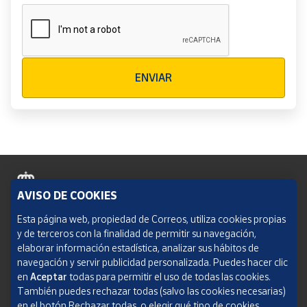
Verificación reCAPTCHA
ENVIAR
AVISO DE COOKIES
Política de cookies
Esta página web, propiedad de Correos, utiliza cookies propias
y de terceros con la finalidad de permitir su navegación,
Aviso legal
elaborar información estadística, analizar sus hábitos de
navegación y servir publicidad personalizada. Puedes hacer clic
Condiciones del servicio
en
Aceptar
todas para permitir el uso de todas las cookies.
También puedes rechazar todas (salvo las cookies necesarias)
Política de Privacidad Web
en el botón Rechazar todas, o elegir qué tipo de cookies