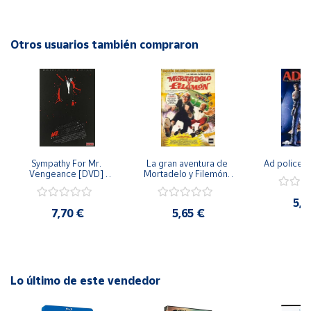
encontrar tierra firme. Una serie llena de suspenso, drama y
acción que mantendrá al espectador en vilo en cada
Cuenta
episodio.
Otros usuarios también compraron
Área
cliente
Ubicación
Sympathy For Mr. 
La gran aventura de 
Ad police 
Península
Vengeance [DVD] 
Mortadelo y Filemón/ 
y
[dvd] [2008]
10 años de Pendelton 
Baleares
[dvd] [2003]
5,2
7,70 €
5,65 €
Canarias,
Ceuta y
Melilla
Lo último de este vendedor