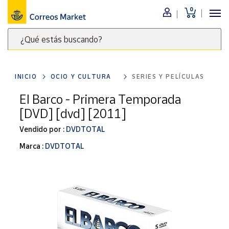
0
Menú
¿Qué estás buscando?
Nuestro
catálogo
Escribe
palabras
INICIO
OCIO Y CULTURA
SERIES Y PELÍCULAS
clave
Alimentación
para
El Barco - Primera Temporada
Bebidas
buscar
[DVD] [dvd] [2011]
Ocio y cultura
productos
en
Vendido por :
DVDTOTAL
Juguetes y
juegos
Correos
Marca :
DVDTOTAL
Market
Libros y
.
revistas
Merchandising
y regalos
Tienda de
Correos