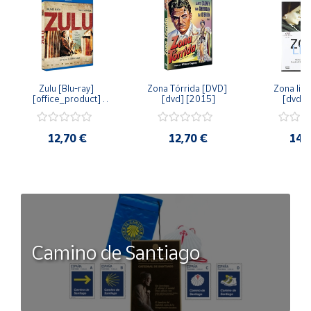
Zulu [Blu-ray] 
Zona Tórrida [DVD] 
Zona libr
[office_product] 
[dvd] [2015]
[dvd] 
[2015]
12,70 €
12,70 €
14,
Camino de Santiago