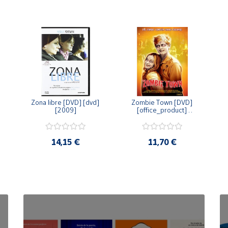
Zona libre [DVD] [dvd] 
Zombie Town [DVD] 
[2009]
[office_product] 
[2010]
14,15 €
11,70 €