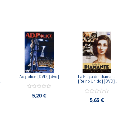
Ad police [DVD] [dvd]
La Plaça del diamant 
 
[Reino Unido] [DVD] 
 
[dvd]
5,20 €
5,65 €