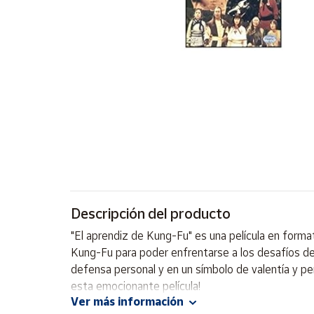
Artesanía
Oficina y
Papelería
Para Canarias,
Ceuta y Melilla
Más
populares
Bono
Cultural
Descripción del producto
Nuestros
vendedores
"El aprendiz de Kung-Fu" es una película en format
Las
Kung-Fu para poder enfrentarse a los desafíos de
novedades
defensa personal y en un símbolo de valentía y per
de Correos
Market
esta emocionante película!
Ver más información