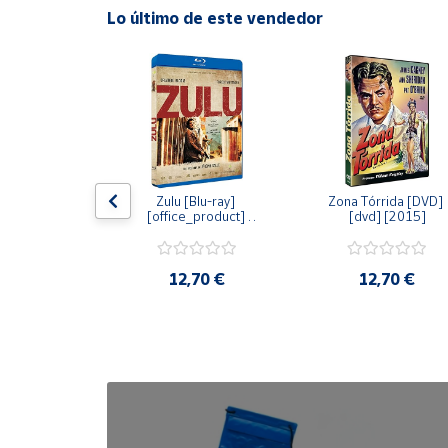
Lo último de este vendedor
Cuenta
Área
cliente
Ubicación
dy [Blu-ray] 
Zulu [Blu-ray] 
Zona Tórrida [DVD] 
ay] [2015]
[office_product] 
[dvd] [2015]
[2015]
Península
y
Baleares
20 €
12,70 €
12,70 €
Canarias,
Ceuta y
Melilla