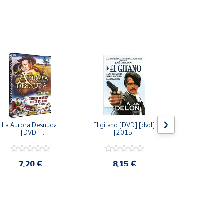
La Aurora Desnuda 
El gitano [DVD] [dvd] 
Pack: La C
[DVD] 
[2015]
Jersey + Sere
[unknown_binding] 
Algo Que Co
[2013]
ray] [blu_r
7,20 €
8,15 €
9,6