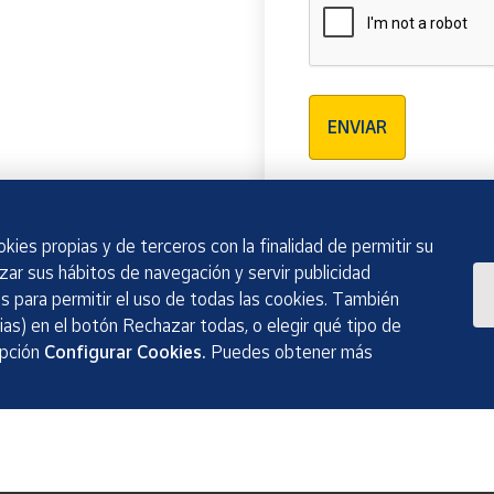
Verificación reCAPTCH
ENVIAR
kies propias y de terceros con la finalidad de permitir su
izar sus hábitos de navegación y servir publicidad
 para permitir el uso de todas las cookies. También
as) en el botón Rechazar todas, o elegir qué tipo de
opción
Configurar Cookies.
Puedes obtener más