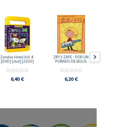
Zombie Hotel Vol. 4 
ZIPI Y ZAPE - POR UN 
Zipi y Z
[DVD] [dvd] [2010]
PUÑADO DE BOLIS 
¿Hermanitos.
[unknown_binding]
gracias! (D
[unknown_
6,40 €
6,20 €
9,2