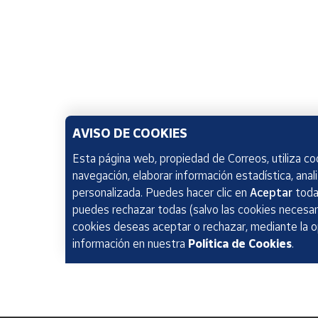
AVISO DE COOKIES
Esta página web, propiedad de Correos, utiliza coo
navegación, elaborar información estadística, anal
personalizada. Puedes hacer clic en
Aceptar
todas
puedes rechazar todas (salvo las cookies necesari
cookies deseas aceptar o rechazar, mediante la 
información en nuestra
Política de Cookies
.