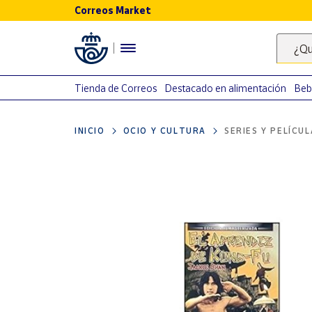
Correos Market
Menú
¿Qu
Nuestro
catálogo
Tienda de Correos
Destacado en alimentación
Beb
Alimentación
INICIO
OCIO Y CULTURA
SERIES Y PELÍCU
Bebidas
Ocio y cultura
Juguetes y
juegos
Libros y
revistas
Merchandising
y regalos
Tienda de
Correos