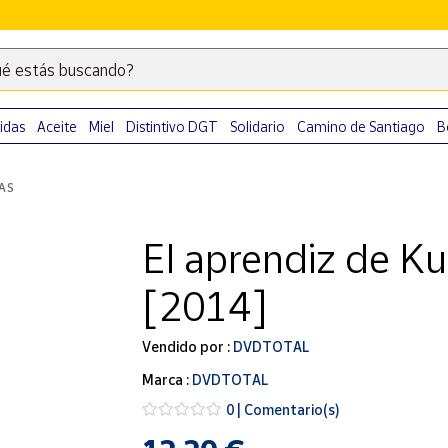
é estás buscando?
Escribe
palabras
clave
idas
Aceite
Miel
Distintivo DGT
Solidario
Camino de Santiago
B
para
buscar
LAS
productos
en
El aprendiz de K
Correos
Market
[2014]
.
Vendido por :
DVDTOTAL
Marca :
DVDTOTAL
0 | Comentario(s)