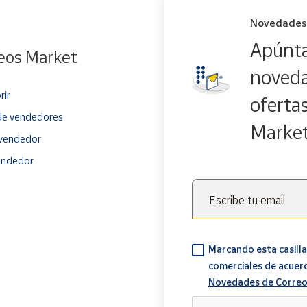
Novedades
Apúnta
eos Market
noveda
rir
oferta
e vendedores
Marke
vendedor
endedor
Escribe tu email
Marcando esta casilla
comerciales de acuer
Novedades de Correo