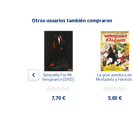
Productos
Solidarios
Otros usuarios también compraron
Ayuda
Centro
de ayuda
Contacto
 [DVD] [dvd]
Sympathy For Mr. 
La gran aventura de 
Vendedores
Vengeance [DVD] 
Mortadelo y Filemón/
[dvd] [2008]
10 años de Pendelton
[dvd] [2003]
Mapa de
,20 €
7,70 €
5,65 €
vendedores
Hazte
vendedor
Área
vendedor