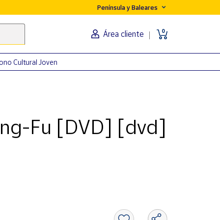
Península y Baleares
0
Área cliente
ono Cultural Joven
ung-Fu [DVD] [dvd]