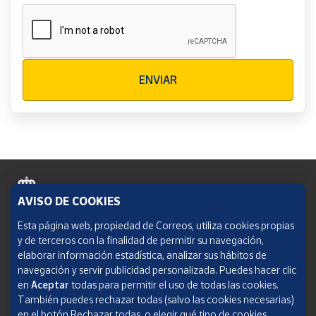
Verificación reCAPTCHA
ENVIAR
AVISO DE COOKIES
Política de cookies
Esta página web, propiedad de Correos, utiliza cookies propias
y de terceros con la finalidad de permitir su navegación,
Aviso legal
elaborar información estadística, analizar sus hábitos de
navegación y servir publicidad personalizada. Puedes hacer clic
Condiciones del servicio
en
Aceptar
todas para permitir el uso de todas las cookies.
También puedes rechazar todas (salvo las cookies necesarias)
Política de Privacidad Web
en el botón Rechazar todas, o elegir qué tipo de cookies