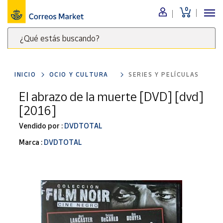
0
Menú
¿Qué estás buscando?
Nuestro
catálogo
Escribe
palabras
INICIO
OCIO Y CULTURA
SERIES Y PELÍCULAS
clave
Alimentación
para
El abrazo de la muerte [DVD] [dvd]
Bebidas
buscar
[2016]
Ocio y cultura
productos
en
Vendido por :
DVDTOTAL
Juguetes y
juegos
Correos
Marca :
DVDTOTAL
Market
Libros y
.
revistas
Merchandising
y regalos
Tienda de
Correos