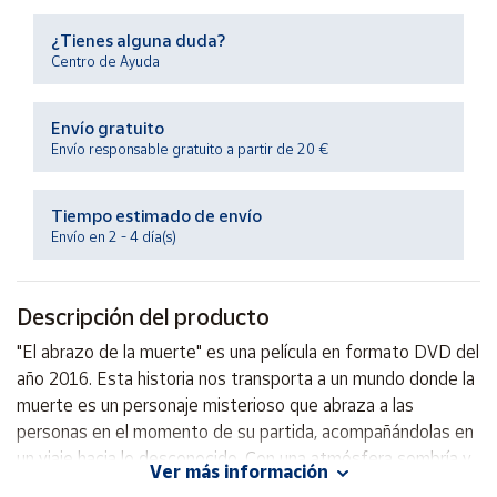
Productos
Solidarios
¿Tienes alguna duda?
Centro de Ayuda
Ayuda
Envío gratuito
Envío responsable gratuito a partir de 20 €
Centro
de ayuda
Tiempo estimado de envío
Contacto
Envío en 2 - 4 día(s)
Vendedores
Descripción del producto
Mapa de
"El abrazo de la muerte" es una película en formato DVD del
vendedores
año 2016. Esta historia nos transporta a un mundo donde la
Hazte
muerte es un personaje misterioso que abraza a las
vendedor
personas en el momento de su partida, acompañándolas en
un viaje hacia lo desconocido. Con una atmósfera sombría y
Área
Ver más información
vendedor
misteriosa, esta película nos invita a reflexionar sobre la