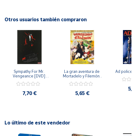
vida, la muerte y lo que nos espera más allá de este mundo.
Sumérgete en esta intrigante historia y descubre qué
Cuenta
secreto esconde "El abrazo de la muerte".
Otros usuarios también compraron
Área
cliente
Ubicación
Sympathy For Mr. 
La gran aventura de 
Ad police 
Península
Vengeance [DVD] 
Mortadelo y Filemón/ 
y
[dvd] [2008]
10 años de Pendelton 
Baleares
[dvd] [2003]
5,2
7,70 €
5,65 €
Canarias,
Ceuta y
Melilla
Lo último de este vendedor