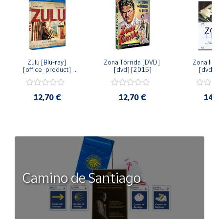
Zulu [Blu-ray] 
Zona Tórrida [DVD] 
Zona libr
[office_product] 
[dvd] [2015]
[dvd] 
[2015]
12,70 €
12,70 €
14,
Camino de Santiago