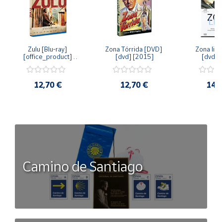
Zulu [Blu-ray] 
Zona Tórrida [DVD] 
Zona libr
[office_product] 
[dvd] [2015]
[dvd] 
[2015]
12,70 €
12,70 €
14,
Camino de Santiago