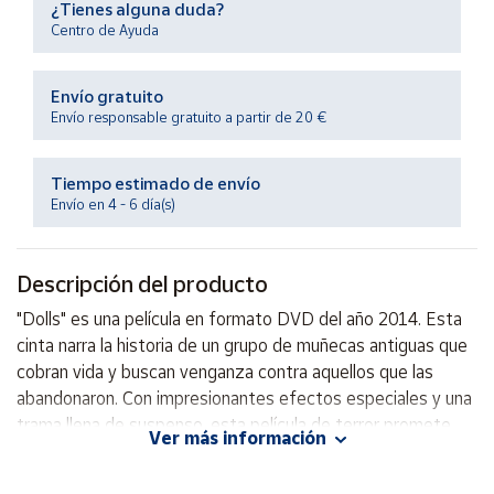
¿Tienes alguna duda?
Productos
Solidarios
Centro de Ayuda
Envío gratuito
Ayuda
Envío responsable gratuito a partir de 20 €
Centro
de ayuda
Tiempo estimado de envío
Envío en 4 - 6 día(s)
Contacto
Descripción del producto
Vendedores
"Dolls" es una película en formato DVD del año 2014. Esta
cinta narra la historia de un grupo de muñecas antiguas que
Mapa de
vendedores
cobran vida y buscan venganza contra aquellos que las
abandonaron. Con impresionantes efectos especiales y una
Hazte
vendedor
trama llena de suspenso, esta película de terror promete
Ver más información
mantener al espectador al borde de su asiento. ¡No te
Área
pierdas la oportunidad de agregar esta escalofriante
vendedor