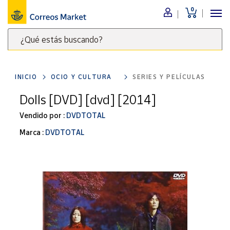
0
Menú
¿Qué estás buscando?
Nuestro
catálogo
Escribe
palabras
INICIO
OCIO Y CULTURA
SERIES Y PELÍCULAS
clave
Alimentación
para
Dolls [DVD] [dvd] [2014]
Bebidas
buscar
Ocio y cultura
Vendido por :
DVDTOTAL
productos
en
Juguetes y
Marca :
DVDTOTAL
juegos
Correos
Market
Libros y
.
revistas
Merchandising
y regalos
Tienda de
Correos