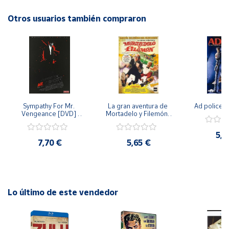
película a tu colección de DVD!
Otros usuarios también compraron
Cuenta
Área
cliente
Ubicación
Sympathy For Mr. 
La gran aventura de 
Ad police 
Vengeance [DVD] 
Mortadelo y Filemón/ 
Península
[dvd] [2008]
10 años de Pendelton 
[dvd] [2003]
y
5,2
Baleares
7,70 €
5,65 €
Canarias,
Ceuta y
Melilla
Lo último de este vendedor