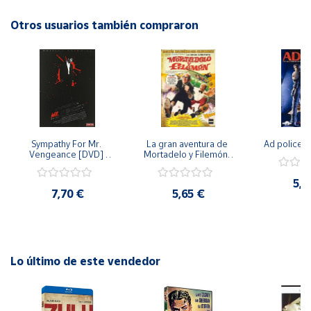
historia llena de momentos inolvidables y reflexiones sobre
la importancia de la felicidad y el perdón.
Otros usuarios también compraron
Cuenta
Área
cliente
Ubicación
Sympathy For Mr. 
La gran aventura de 
Ad police 
Vengeance [DVD] 
Mortadelo y Filemón/ 
Península
[dvd] [2008]
10 años de Pendelton 
[dvd] [2003]
y
5,2
Baleares
7,70 €
5,65 €
Canarias,
Ceuta y
Melilla
Lo último de este vendedor