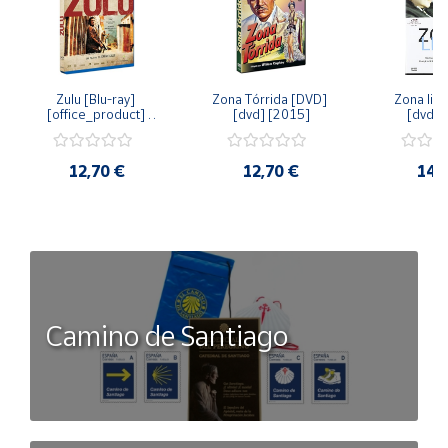
Zulu [Blu-ray] 
Zona Tórrida [DVD] 
Zona libr
[office_product] 
[dvd] [2015]
[dvd] 
[2015]
12,70 €
12,70 €
14,
Camino de Santiago