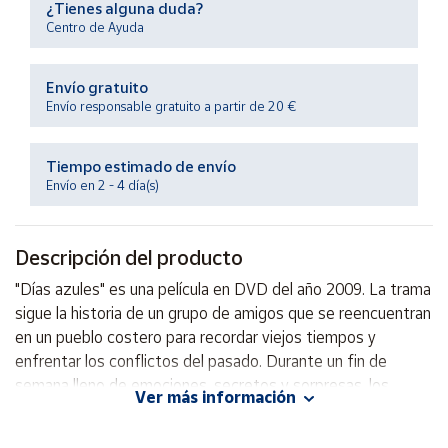
¿Tienes alguna duda?
Productos
Solidarios
Centro de Ayuda
Envío gratuito
Ayuda
Envío responsable gratuito a partir de 20 €
Centro
de ayuda
Tiempo estimado de envío
Envío en 2 - 4 día(s)
Contacto
Descripción del producto
Vendedores
"Días azules" es una película en DVD del año 2009. La trama
sigue la historia de un grupo de amigos que se reencuentran
Mapa de
vendedores
en un pueblo costero para recordar viejos tiempos y
enfrentar los conflictos del pasado. Durante un fin de
Hazte
vendedor
semana lleno de emociones, secretos y sorpresas, los
Ver más información
protagonistas descubren la importancia de la amistad y la
Área
verdad en sus vidas. Sumérgete en esta emocionante
vendedor