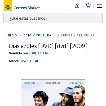
0
Menú
¿Qué estás buscando?
Nuestro
catálogo
Escribe
palabras
INICIO
OCIO Y CULTURA
SERIES Y PELÍCULAS
clave
Alimentación
para
Días azules [DVD] [dvd] [2009]
Bebidas
buscar
Ocio y cultura
Vendido por :
DVDTOTAL
productos
en
Juguetes y
Marca :
DVDTOTAL
juegos
Correos
Market
Libros y
.
revistas
Merchandising
y regalos
Tienda de
Correos