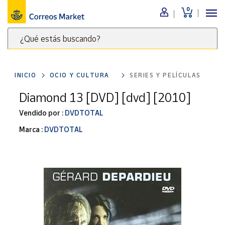
0
Menú
¿Qué estás buscando?
Nuestro
catálogo
Escribe
palabras
INICIO
OCIO Y CULTURA
SERIES Y PELÍCULAS
clave
Alimentación
para
Diamond 13 [DVD] [dvd] [2010]
Bebidas
buscar
Ocio y cultura
Vendido por :
DVDTOTAL
productos
en
Juguetes y
Marca :
DVDTOTAL
juegos
Correos
Market
Libros y
.
revistas
Merchandising
y regalos
Tienda de
Correos