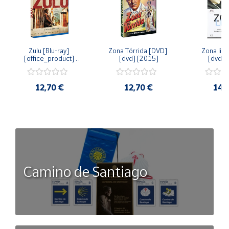
Zulu [Blu-ray] 
Zona Tórrida [DVD] 
Zona libr
[office_product] 
[dvd] [2015]
[dvd] 
[2015]
12,70 €
12,70 €
14,
Camino de Santiago