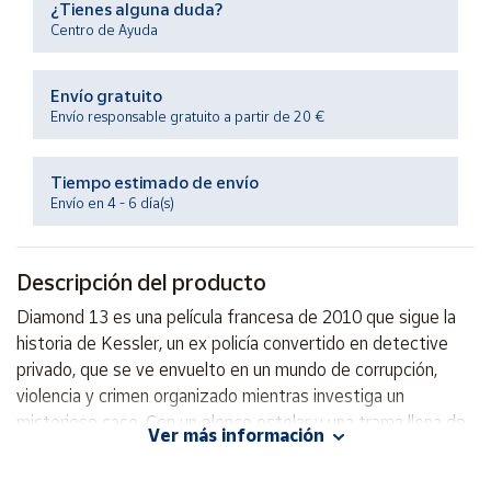
¿Tienes alguna duda?
Productos
Solidarios
Centro de Ayuda
Envío gratuito
Ayuda
Envío responsable gratuito a partir de 20 €
Centro
de ayuda
Tiempo estimado de envío
Envío en 4 - 6 día(s)
Contacto
Descripción del producto
Vendedores
Diamond 13 es una película francesa de 2010 que sigue la
historia de Kessler, un ex policía convertido en detective
Mapa de
vendedores
privado, que se ve envuelto en un mundo de corrupción,
violencia y crimen organizado mientras investiga un
Hazte
vendedor
misterioso caso. Con un elenco estelar y una trama llena de
Ver más información
giros inesperados, esta película promete mantenerte al
Área
borde de tu asiento de principio a fin. ¡No te pierdas esta
vendedor