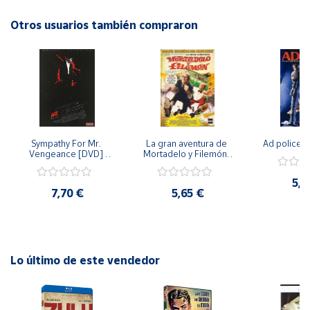
emocionante historia llena de suspenso y acción!
Otros usuarios también compraron
Cuenta
Área
cliente
Ubicación
Sympathy For Mr. 
La gran aventura de 
Ad police 
Vengeance [DVD] 
Mortadelo y Filemón/ 
Península
[dvd] [2008]
10 años de Pendelton 
[dvd] [2003]
y
5,2
Baleares
7,70 €
5,65 €
Canarias,
Ceuta y
Melilla
Lo último de este vendedor