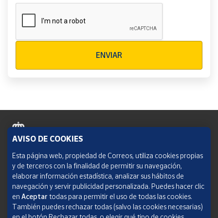
Verificación reCAPTCHA
ENVIAR
AVISO DE COOKIES
Política de cookies
Esta página web, propiedad de Correos, utiliza cookies propias
y de terceros con la finalidad de permitir su navegación,
Aviso legal
elaborar información estadística, analizar sus hábitos de
navegación y servir publicidad personalizada. Puedes hacer clic
Condiciones del servicio
en
Aceptar
todas para permitir el uso de todas las cookies.
También puedes rechazar todas (salvo las cookies necesarias)
Política de Privacidad Web
en el botón Rechazar todas, o elegir qué tipo de cookies