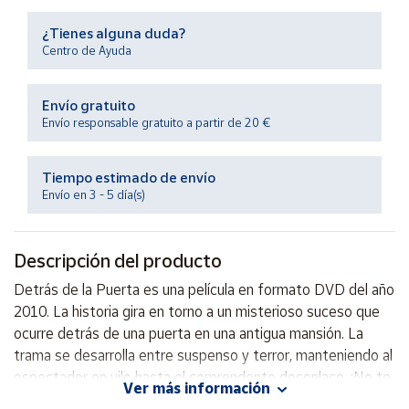
Productos
Solidarios
¿Tienes alguna duda?
Centro de Ayuda
Ayuda
Envío gratuito
Envío responsable gratuito a partir de 20 €
Centro
de ayuda
Tiempo estimado de envío
Contacto
Envío en 3 - 5 día(s)
Vendedores
Descripción del producto
Mapa de
Detrás de la Puerta es una película en formato DVD del año
vendedores
2010. La historia gira en torno a un misterioso suceso que
Hazte
ocurre detrás de una puerta en una antigua mansión. La
vendedor
trama se desarrolla entre suspenso y terror, manteniendo al
espectador en vilo hasta el sorprendente desenlace. ¡No te
Área
Ver más información
vendedor
pierdas esta emocionante película llena de secretos y