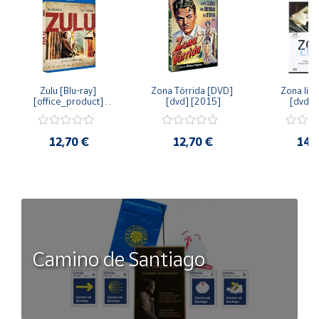
Zulu [Blu-ray] 
Zona Tórrida [DVD] 
Zona libr
[office_product] 
[dvd] [2015]
[dvd] 
[2015]
12,70 €
12,70 €
14,
Camino de Santiago