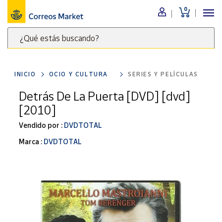
0
Menú
¿Qué estás buscando?
Nuestro
catálogo
Escribe
palabras
INICIO
OCIO Y CULTURA
SERIES Y PELÍCULAS
clave
Alimentación
para
Detrás De La Puerta [DVD] [dvd]
Bebidas
buscar
[2010]
Ocio y cultura
productos
en
Vendido por :
DVDTOTAL
Juguetes y
juegos
Correos
Marca :
DVDTOTAL
Market
Libros y
.
revistas
Merchandising
y regalos
Tienda de
Correos