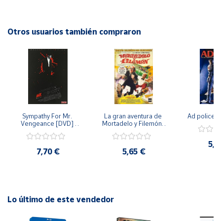
misterios!
Cuenta
Otros usuarios también compraron
Área
cliente
Ubicación
Sympathy For Mr. 
La gran aventura de 
Ad police 
Península
Vengeance [DVD] 
Mortadelo y Filemón/ 
y
[dvd] [2008]
10 años de Pendelton 
Baleares
[dvd] [2003]
5,2
7,70 €
5,65 €
Canarias,
Ceuta y
Melilla
Lo último de este vendedor