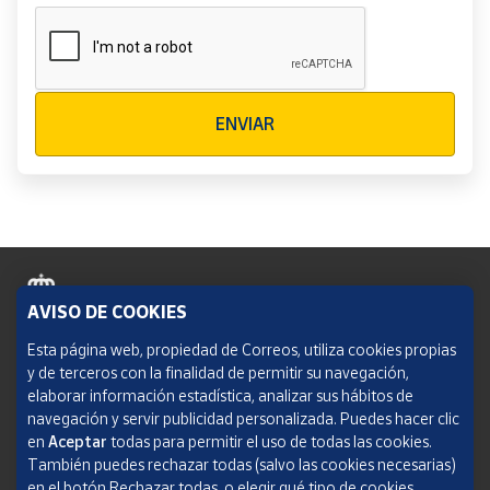
Verificación reCAPTCHA
ENVIAR
AVISO DE COOKIES
Política de cookies
Esta página web, propiedad de Correos, utiliza cookies propias
y de terceros con la finalidad de permitir su navegación,
Aviso legal
elaborar información estadística, analizar sus hábitos de
navegación y servir publicidad personalizada. Puedes hacer clic
Condiciones del servicio
en
Aceptar
todas para permitir el uso de todas las cookies.
También puedes rechazar todas (salvo las cookies necesarias)
Política de Privacidad Web
en el botón Rechazar todas, o elegir qué tipo de cookies