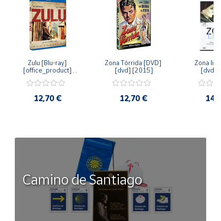
Zulu [Blu-ray] 
Zona Tórrida [DVD] 
Zona libr
[office_product] 
[dvd] [2015]
[dvd] 
[2015]
12,70 €
12,70 €
14,
Camino de Santiago