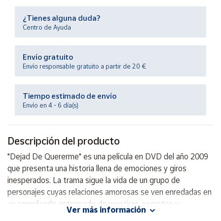
Productos
Solidarios
¿Tienes alguna duda?
Centro de Ayuda
Ayuda
Envío gratuito
Envío responsable gratuito a partir de 20 €
Centro
de ayuda
Tiempo estimado de envío
Contacto
Envío en 4 - 6 día(s)
Vendedores
Descripción del producto
Mapa de
"Dejad De Quererme" es una película en DVD del año 2009
vendedores
que presenta una historia llena de emociones y giros
Hazte
inesperados. La trama sigue la vida de un grupo de
vendedor
personajes cuyas relaciones amorosas se ven enredadas en
un complicado entramado de mentiras, secretos y
Área
Ver más información
vendedor
traiciones. Con actuaciones destacadas y una dirección