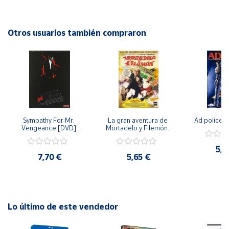
impecable, esta película promete mantener al espectador
en vilo hasta el final. Sumérgete en un mundo de pasión y
Cuenta
drama con "Dejad De Quererme", una película imprescindible
Otros usuarios también compraron
para los amantes del cine de calidad.
Área
cliente
Ubicación
Sympathy For Mr. 
La gran aventura de 
Ad police 
Península
Vengeance [DVD] 
Mortadelo y Filemón/ 
y
[dvd] [2008]
10 años de Pendelton 
Baleares
[dvd] [2003]
5,2
7,70 €
5,65 €
Canarias,
Ceuta y
Melilla
Lo último de este vendedor