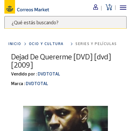
0
Menú
¿Qué estás buscando?
Nuestro
catálogo
Escribe
palabras
INICIO
OCIO Y CULTURA
SERIES Y PELÍCULAS
clave
Alimentación
para
Dejad De Quererme [DVD] [dvd]
Bebidas
buscar
[2009]
Ocio y cultura
productos
en
Vendido por :
DVDTOTAL
Juguetes y
juegos
Correos
Marca :
DVDTOTAL
Market
Libros y
.
revistas
Merchandising
y regalos
Tienda de
Correos