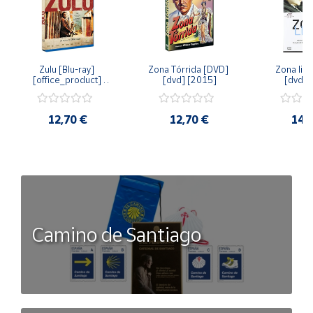
Zulu [Blu-ray] 
Zona Tórrida [DVD] 
Zona libr
[office_product] 
[dvd] [2015]
[dvd] 
[2015]
12,70 €
12,70 €
14,
Camino de Santiago