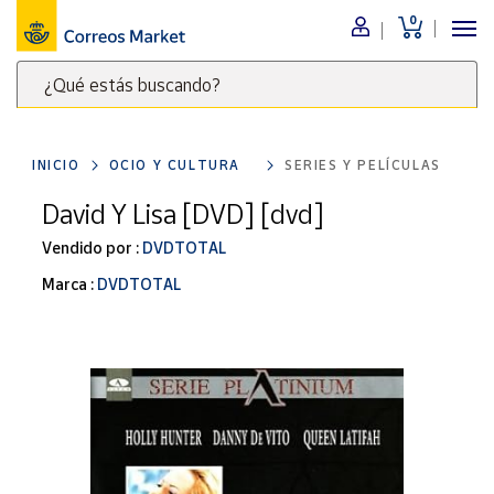
0
Menú
¿Qué estás buscando?
Nuestro
catálogo
Escribe
palabras
INICIO
OCIO Y CULTURA
SERIES Y PELÍCULAS
clave
Alimentación
para
David Y Lisa [DVD] [dvd]
Bebidas
buscar
Ocio y cultura
Vendido por :
DVDTOTAL
productos
en
Juguetes y
Marca :
DVDTOTAL
juegos
Correos
Market
Libros y
.
revistas
Merchandising
y regalos
Tienda de
Correos