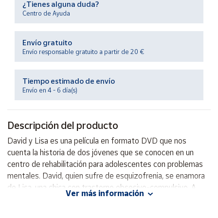
¿Tienes alguna duda?
Productos
Solidarios
Centro de Ayuda
Envío gratuito
Ayuda
Envío responsable gratuito a partir de 20 €
Centro
de ayuda
Tiempo estimado de envío
Envío en 4 - 6 día(s)
Contacto
Descripción del producto
Vendedores
David y Lisa es una película en formato DVD que nos
cuenta la historia de dos jóvenes que se conocen en un
Mapa de
vendedores
centro de rehabilitación para adolescentes con problemas
mentales. David, quien sufre de esquizofrenia, se enamora
Hazte
vendedor
de Lisa, una chica con trastorno obsesivo-compulsivo. A
Ver más información
medida que su relación se desarrolla, ambos personajes
Área
luchan por superar sus propios demonios internos y
vendedor