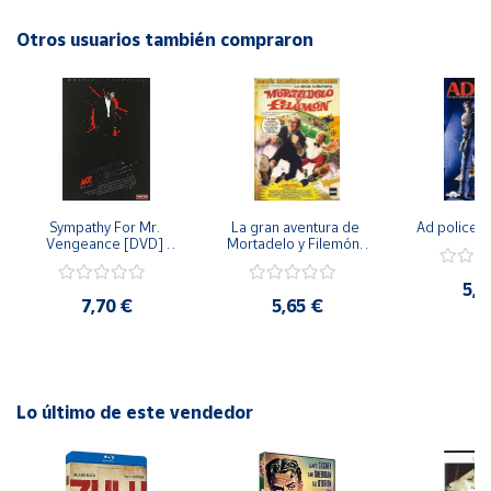
encontrar la felicidad juntos. Una conmovedora historia de
amor y superación que te mantendrá cautivado de principio
Otros usuarios también compraron
Cuenta
a fin. ¡No te la puedes perder!
Área
cliente
Ubicación
Sympathy For Mr. 
La gran aventura de 
Ad police 
Vengeance [DVD] 
Mortadelo y Filemón/ 
Península
[dvd] [2008]
10 años de Pendelton 
[dvd] [2003]
y
5,2
Baleares
7,70 €
5,65 €
Canarias,
Ceuta y
Melilla
Lo último de este vendedor