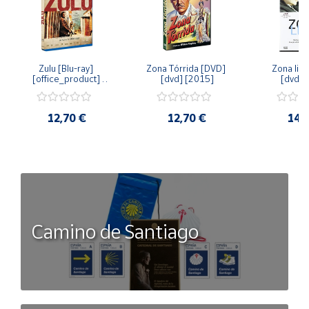
Zulu [Blu-ray] 
Zona Tórrida [DVD] 
Zona libr
[office_product] 
[dvd] [2015]
[dvd] 
[2015]
12,70 €
12,70 €
14,
Camino de Santiago