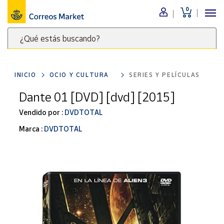
0
Menú
¿Qué estás buscando?
Nuestro
catálogo
Escribe
palabras
INICIO
OCIO Y CULTURA
SERIES Y PELÍCULAS
clave
Alimentación
para
Dante 01 [DVD] [dvd] [2015]
Bebidas
buscar
Ocio y cultura
Vendido por :
DVDTOTAL
productos
en
Juguetes y
Marca :
DVDTOTAL
juegos
Correos
Market
Libros y
.
revistas
Merchandising
y regalos
Tienda de
Correos