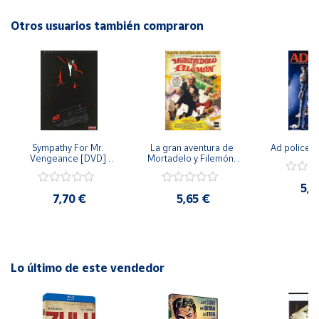
naturaleza humana en un entorno futurista y claustrofóbico.
¡No te pierdas esta intrigante película en DVD!
Otros usuarios también compraron
Cuenta
Área
cliente
Ubicación
Sympathy For Mr. 
La gran aventura de 
Ad police 
Vengeance [DVD] 
Mortadelo y Filemón/ 
Península
[dvd] [2008]
10 años de Pendelton 
[dvd] [2003]
y
5,2
Baleares
7,70 €
5,65 €
Canarias,
Ceuta y
Melilla
Lo último de este vendedor