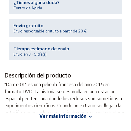
¿Tienes alguna duda?
Productos
Solidarios
Centro de Ayuda
Envío gratuito
Ayuda
Envío responsable gratuito a partir de 20 €
Centro
de ayuda
Tiempo estimado de envío
Envío en 3 - 5 día(s)
Contacto
Descripción del producto
Vendedores
"Dante 01" es una película francesa del año 2015 en
formato DVD. La historia se desarrolla en una estación
Mapa de
vendedores
espacial penitenciaria donde los reclusos son sometidos a
experimentos científicos. Cuando un extraño ser llega a la
Hazte
vendedor
estación, desencadena una serie de eventos perturbadores
Ver más información
que desafían la moralidad y la ética de los personajes. Una
Área
historia llena de suspenso, acción y exploración de la
vendedor