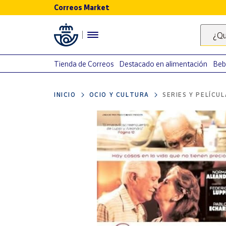
Correos Market
Menú
¿Qu
Nuestro
catálogo
Tienda de Correos
Destacado en alimentación
Beb
Alimentación
INICIO
OCIO Y CULTURA
SERIES Y PELÍCU
Bebidas
Ocio y cultura
Juguetes y
juegos
Libros y
revistas
Merchandising
y regalos
Tienda de
Correos