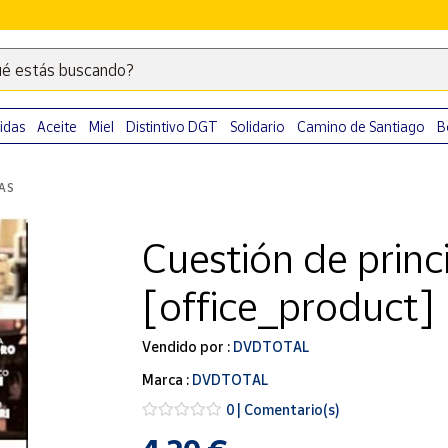
é estás buscando?
Escribe
palabras
clave
idas
Aceite
Miel
Distintivo DGT
Solidario
Camino de Santiago
B
para
buscar
LAS
productos
en
Cuestión de princ
Correos
Market
[office_product]
.
Vendido por :
DVDTOTAL
Marca :
DVDTOTAL
0 | Comentario(s)