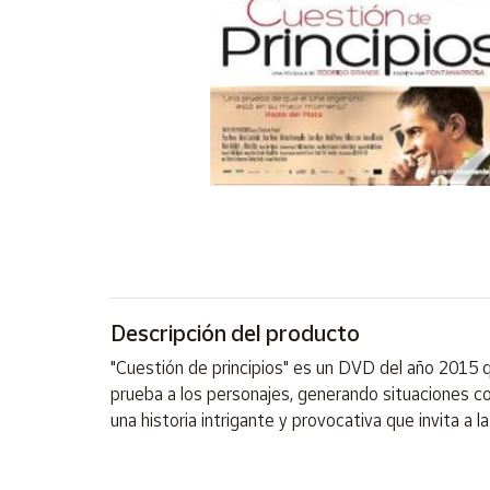
Artesanía
Oficina y
Papelería
Para Canarias,
Ceuta y Melilla
Más
populares
Bono
Cultural
Descripción del producto
Nuestros
vendedores
"Cuestión de principios" es un DVD del año 2015 qu
Las
prueba a los personajes, generando situaciones co
novedades
una historia intrigante y provocativa que invita a 
de Correos
Market