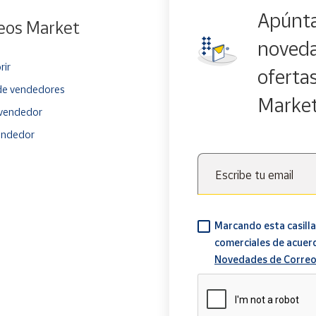
Apúnta
eos Market
noveda
rir
oferta
e vendedores
Marke
vendedor
endedor
Escribe tu email
Marcando esta casilla
comerciales de acuer
Novedades de Correo