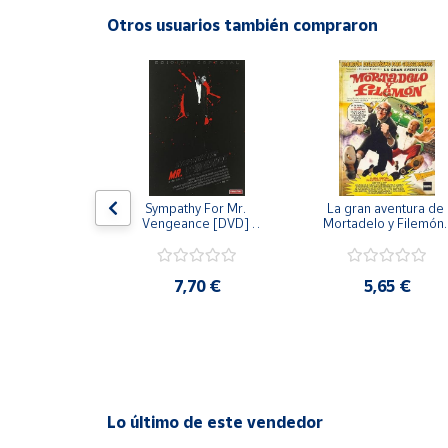
Productos
Otros usuarios también compraron
Solidarios
Ayuda
Centro
de ayuda
Contacto
 [DVD] [dvd]
Sympathy For Mr. 
La gran aventura de 
Vengeance [DVD] 
Mortadelo y Filemón/
[dvd] [2008]
10 años de Pendelton
[dvd] [2003]
Vendedores
,20 €
7,70 €
5,65 €
Mapa de
vendedores
Hazte
vendedor
Área
Lo último de este vendedor
vendedor