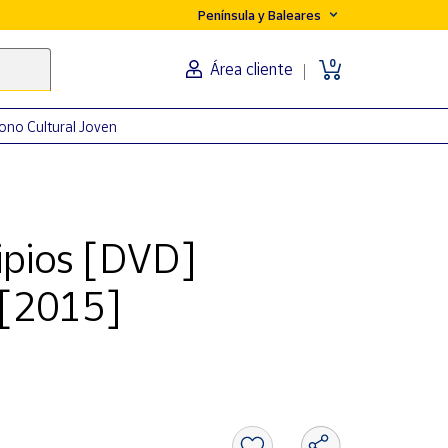
Península y Baleares
0
Área cliente
ono Cultural Joven
ipios [DVD]
 [2015]