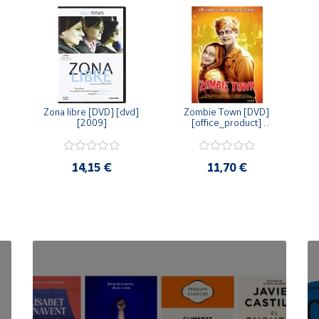
Zona libre [DVD] [dvd] 
Zombie Town [DVD] 
[2009]
[office_product] 
[2010]
14,15 €
11,70 €