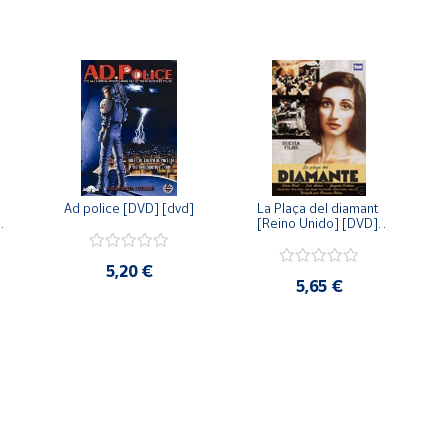
Ad police [DVD] [dvd]
La Plaça del diamant 
 
[Reino Unido] [DVD] 
 
[dvd]
5,20 €
5,65 €