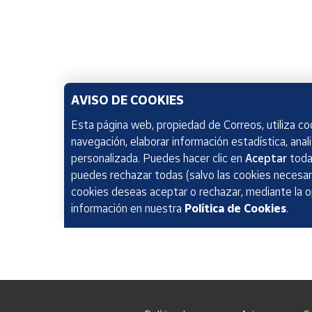
AVISO DE COOKIES
Esta página web, propiedad de Correos, utiliza coo
navegación, elaborar información estadística, anal
personalizada. Puedes hacer clic en
Aceptar
todas
puedes rechazar todas (salvo las cookies necesari
cookies deseas aceptar o rechazar, mediante la 
información en nuestra
Política de Cookies
.