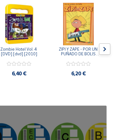
Zombie Hotel Vol. 4 
ZIPI Y ZAPE - POR UN 
Zipi y Z
[DVD] [dvd] [2010]
PUÑADO DE BOLIS 
¿Hermanitos.
[unknown_binding]
gracias! (D
[unknown_
6,40 €
6,20 €
9,2