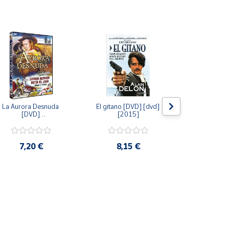
La Aurora Desnuda 
El gitano [DVD] [dvd] 
Pack: La C
[DVD] 
[2015]
Jersey + Sere
[unknown_binding] 
Algo Que Co
[2013]
ray] [blu_r
7,20 €
8,15 €
9,6