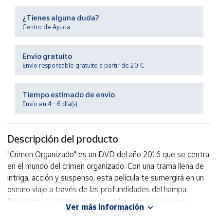
Productos
Solidarios
¿Tienes alguna duda?
Centro de Ayuda
Ayuda
Envío gratuito
Envío responsable gratuito a partir de 20 €
Centro
de ayuda
Tiempo estimado de envío
Contacto
Envío en 4 - 6 día(s)
Vendedores
Descripción del producto
Mapa de
"Crimen Organizado" es un DVD del año 2016 que se centra
vendedores
en el mundo del crimen organizado. Con una trama llena de
Hazte
intriga, acción y suspenso, esta película te sumergirá en un
vendedor
oscuro viaje a través de las profundidades del hampa.
Descubre los entresijos de la mafia y sus operaciones
Área
Ver más información
vendedor
clandestinas en esta emocionante producción.