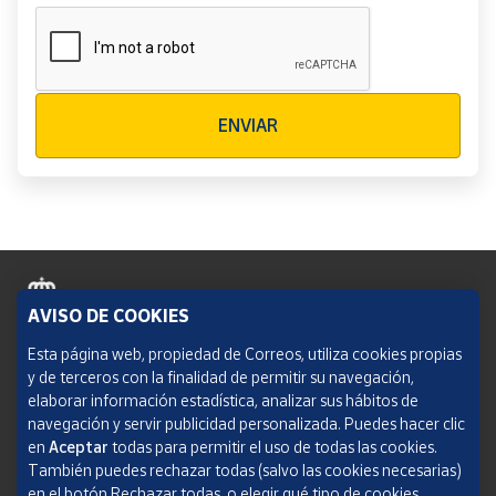
Verificación reCAPTCHA
ENVIAR
AVISO DE COOKIES
Política de cookies
Esta página web, propiedad de Correos, utiliza cookies propias
y de terceros con la finalidad de permitir su navegación,
Aviso legal
elaborar información estadística, analizar sus hábitos de
navegación y servir publicidad personalizada. Puedes hacer clic
Condiciones del servicio
en
Aceptar
todas para permitir el uso de todas las cookies.
También puedes rechazar todas (salvo las cookies necesarias)
Política de Privacidad Web
en el botón Rechazar todas, o elegir qué tipo de cookies