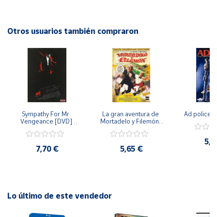
Cuenta
Otros usuarios también compraron
Área
cliente
Ubicación
Sympathy For Mr. 
La gran aventura de 
Ad police 
Península
Vengeance [DVD] 
Mortadelo y Filemón/ 
y
[dvd] [2008]
10 años de Pendelton 
Baleares
[dvd] [2003]
5,2
7,70 €
5,65 €
Canarias,
Ceuta y
Melilla
Lo último de este vendedor