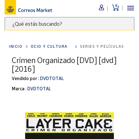
0
Menú
¿Qué estás buscando?
Nuestro
catálogo
Escribe
palabras
INICIO
OCIO Y CULTURA
SERIES Y PELÍCULAS
clave
Alimentación
para
Crimen Organizado [DVD] [dvd]
Bebidas
buscar
[2016]
Ocio y cultura
productos
en
Vendido por :
DVDTOTAL
Juguetes y
juegos
Correos
Marca :
DVDTOTAL
Market
Libros y
.
revistas
Merchandising
y regalos
Tienda de
Correos