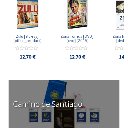
Zulu [Blu-ray] 
Zona Tórrida [DVD] 
Zona libr
[office_product] 
[dvd] [2015]
[dvd] 
[2015]
12,70 €
12,70 €
14,
Camino de Santiago