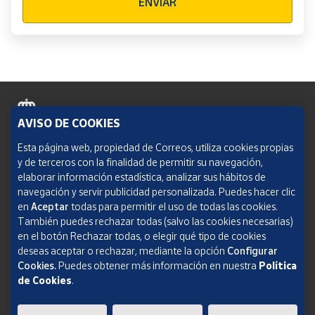
ENVIAR
AVISO DE COOKIES
Política de cookies
Esta página web, propiedad de Correos, utiliza cookies propias
y de terceros con la finalidad de permitir su navegación,
Aviso legal
elaborar información estadística, analizar sus hábitos de
navegación y servir publicidad personalizada. Puedes hacer clic
Condiciones del servicio
en
Aceptar
todas para permitir el uso de todas las cookies.
También puedes rechazar todas (salvo las cookies necesarias)
Política de Privacidad Web
en el botón Rechazar todas, o elegir qué tipo de cookies
deseas aceptar o rechazar, mediante la opción
Configurar
Informe de transparencia
Cookies.
Puedes obtener más información en nuestra
Política
de Cookies
.
SOCIEDAD ESTATAL CORREOS Y TELÉGRAFOS, S.A., S.M.E. Todos los derechos
reservados.