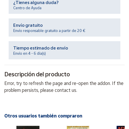
¿Tienes alguna duda?
Productos
Solidarios
Centro de Ayuda
Envío gratuito
Ayuda
Envío responsable gratuito a partir de 20 €
Centro
de ayuda
Tiempo estimado de envío
Envío en 4 - 6 día(s)
Contacto
Descripción del producto
Vendedores
Error, try to refresh the page and re-open the addon. If the
problem persists, please contact us.
Mapa de
vendedores
Hazte
vendedor
Otros usuarios también compraron
Área
vendedor