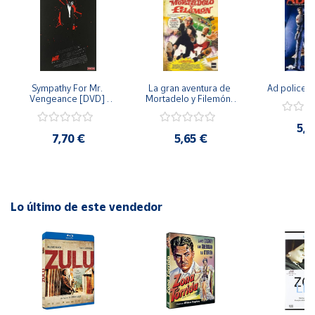
Cuenta
Área
cliente
Sympathy For Mr. 
La gran aventura de 
Ad police 
Vengeance [DVD] 
Mortadelo y Filemón/ 
[dvd] [2008]
10 años de Pendelton 
[dvd] [2003]
5,2
Ubicación
7,70 €
5,65 €
Península
y
Baleares
Lo último de este vendedor
Canarias,
Ceuta y
Melilla