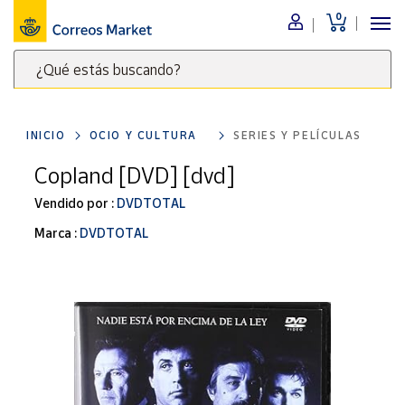
0
Menú
¿Qué estás buscando?
Nuestro
catálogo
Escribe
palabras
INICIO
OCIO Y CULTURA
SERIES Y PELÍCULAS
clave
Alimentación
para
Copland [DVD] [dvd]
Bebidas
buscar
Ocio y cultura
Vendido por :
DVDTOTAL
productos
en
Juguetes y
Marca :
DVDTOTAL
juegos
Correos
Market
Libros y
.
revistas
Merchandising
y regalos
Tienda de
Correos