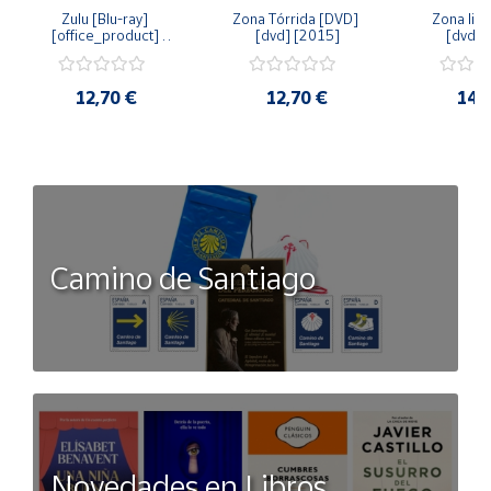
Zulu [Blu-ray] 
Zona Tórrida [DVD] 
Zona libr
[office_product] 
[dvd] [2015]
[dvd] 
[2015]
12,70 €
12,70 €
14,
Camino de Santiago
Novedades en Libros