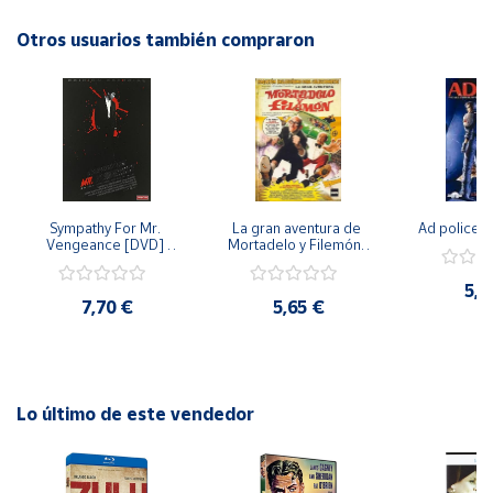
Otros usuarios también compraron
Cuenta
Área
cliente
Ubicación
Sympathy For Mr. 
La gran aventura de 
Ad police 
Vengeance [DVD] 
Mortadelo y Filemón/ 
Península
[dvd] [2008]
10 años de Pendelton 
[dvd] [2003]
y
5,2
Baleares
7,70 €
5,65 €
Canarias,
Ceuta y
Melilla
Lo último de este vendedor