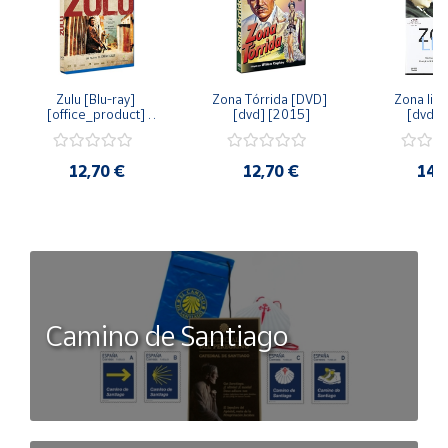
Zulu [Blu-ray] 
Zona Tórrida [DVD] 
Zona libr
[office_product] 
[dvd] [2015]
[dvd] 
[2015]
12,70 €
12,70 €
14,
Camino de Santiago