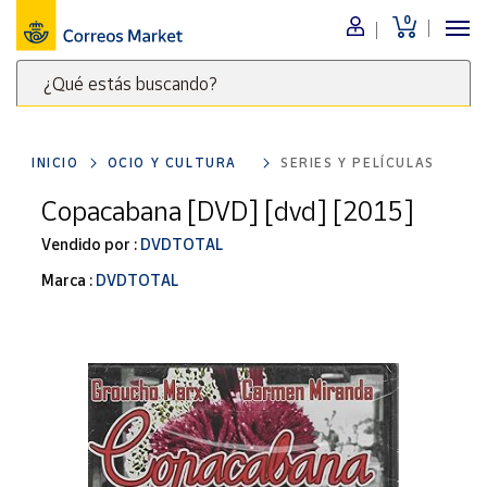
0
Menú
¿Qué estás buscando?
Nuestro
catálogo
Escribe
palabras
INICIO
OCIO Y CULTURA
SERIES Y PELÍCULAS
clave
Alimentación
para
Copacabana [DVD] [dvd] [2015]
Bebidas
buscar
Ocio y cultura
Vendido por :
DVDTOTAL
productos
en
Juguetes y
Marca :
DVDTOTAL
juegos
Correos
Market
Libros y
.
revistas
Merchandising
y regalos
Tienda de
Correos