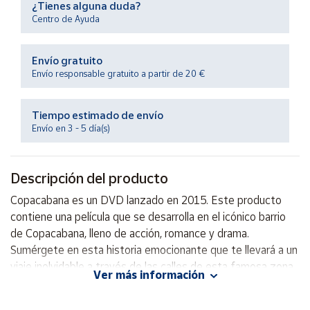
¿Tienes alguna duda?
Productos
Solidarios
Centro de Ayuda
Envío gratuito
Ayuda
Envío responsable gratuito a partir de 20 €
Centro
de ayuda
Tiempo estimado de envío
Envío en 3 - 5 día(s)
Contacto
Descripción del producto
Vendedores
Copacabana es un DVD lanzado en 2015. Este producto
contiene una película que se desarrolla en el icónico barrio
Mapa de
vendedores
de Copacabana, lleno de acción, romance y drama.
Sumérgete en esta historia emocionante que te llevará a un
Hazte
vendedor
viaje inolvidable a través de las calles de esta famosa zona
Ver más información
de Río de Janeiro. ¡No te pierdas esta experiencia
Área
cinematográfica!
vendedor