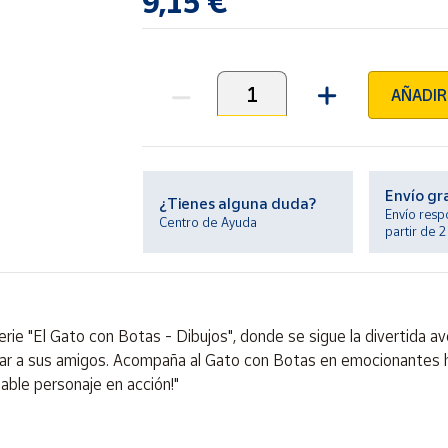
9,15 €
AÑADIR
Unidades
Envío gr
¿Tienes alguna duda?
Envío resp
Centro de Ayuda
partir de 
rie "El Gato con Botas - Dibujos", donde se sigue la divertida a
dar a sus amigos. Acompaña al Gato con Botas en emocionantes hi
able personaje en acción!"