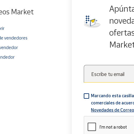
Apúnta
eos Market
noveda
rir
oferta
e vendedores
Marke
vendedor
endedor
Escribe tu email
Marcando esta casilla
comerciales de acuer
Novedades de Correo