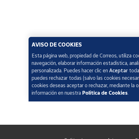
AVISO DE COOKIES
Esta página web, propiedad de Correos, utiliza coo
navegación, elaborar información estadística, anal
personalizada. Puedes hacer clic en
Aceptar
todas
puedes rechazar todas (salvo las cookies necesari
cookies deseas aceptar o rechazar, mediante la 
información en nuestra
Política de Cookies
.