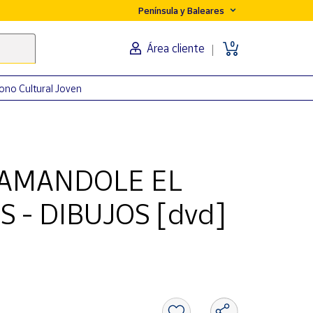
Península y Baleares
0
Área cliente
ono Cultural Joven
LAMANDOLE EL
 - DIBUJOS [dvd]