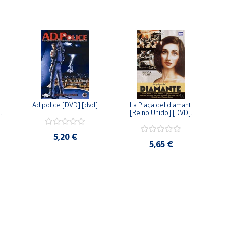
Ad police [DVD] [dvd]
La Plaça del diamant 
 
[Reino Unido] [DVD] 
 
[dvd]
5,20 €
5,65 €