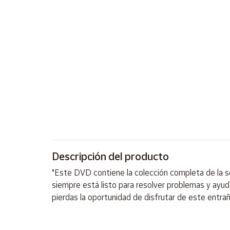
Artesanía
Oficina y
Papelería
Para Canarias,
Ceuta y Melilla
Más
populares
Bono
Cultural
Descripción del producto
Nuestros
vendedores
"Este DVD contiene la colección completa de la se
Las
siempre está listo para resolver problemas y ayu
novedades
pierdas la oportunidad de disfrutar de este entrañ
de Correos
Market