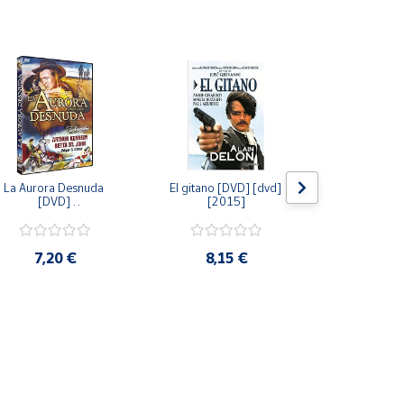
La Aurora Desnuda 
El gitano [DVD] [dvd] 
Pack: La C
[DVD] 
[2015]
Jersey + Sere
[unknown_binding] 
Algo Que Co
[2013]
ray] [blu_r
7,20 €
8,15 €
9,6