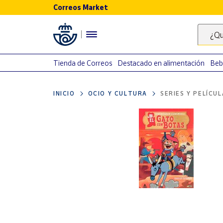
Correos Market
Menú
¿Qu
Nuestro
catálogo
Tienda de Correos
Destacado en alimentación
Beb
Alimentación
INICIO
OCIO Y CULTURA
SERIES Y PELÍCU
Bebidas
Ocio y cultura
Juguetes y
juegos
Libros y
revistas
Merchandising
y regalos
Tienda de
Correos