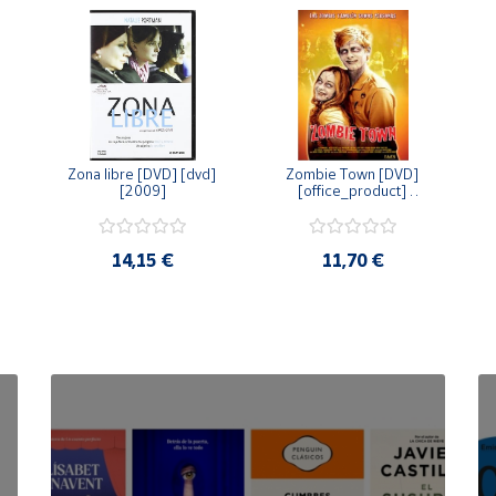
Zona libre [DVD] [dvd] 
Zombie Town [DVD] 
[2009]
[office_product] 
[2010]
14,15 €
11,70 €