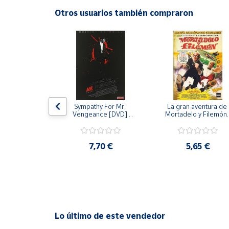
Productos
Otros usuarios también compraron
Solidarios
Ayuda
Centro
de ayuda
Contacto
 [DVD] [dvd]
Sympathy For Mr. 
La gran aventura de 
Vengeance [DVD] 
Mortadelo y Filemón/
[dvd] [2008]
10 años de Pendelton
[dvd] [2003]
Vendedores
,20 €
7,70 €
5,65 €
Mapa de
vendedores
Hazte
vendedor
Área
Lo último de este vendedor
vendedor