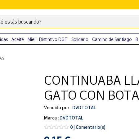
é estás buscando?
Escribe
palabras
clave
idas
Aceite
Miel
Distintivo DGT
Solidario
Camino de Santiago
B
para
buscar
LAS
productos
en
CONTINUABA L
Correos
Market
GATO CON BOTAS
.
Vendido por :
DVDTOTAL
Marca :
DVDTOTAL
0 | Comentario(s)