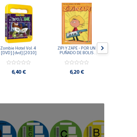
Zombie Hotel Vol. 4 
ZIPI Y ZAPE - POR UN 
Zipi y Z
[DVD] [dvd] [2010]
PUÑADO DE BOLIS 
¿Hermanitos.
[unknown_binding]
gracias! (D
[unknown_
6,40 €
6,20 €
9,2