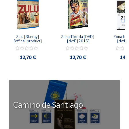
Zulu [Blu-ray] 
Zona Tórrida [DVD] 
Zona libr
[office_product] 
[dvd] [2015]
[dvd] 
[2015]
12,70 €
12,70 €
14,
Camino de Santiago