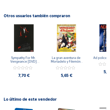
Conocimiento Carnal te invita a sumergirte en un mundo de
placer y erotismo. ¡Descubre la belleza del cuerpo humano y
Cuenta
disfruta de una experiencia visualmente deslumbrante con
Otros usuarios también compraron
este DVD!
Área
cliente
Ubicación
Sympathy For Mr. 
La gran aventura de 
Ad police 
Península
Vengeance [DVD] 
Mortadelo y Filemón/ 
y
[dvd] [2008]
10 años de Pendelton 
Baleares
[dvd] [2003]
5,2
7,70 €
5,65 €
Canarias,
Ceuta y
Melilla
Lo último de este vendedor