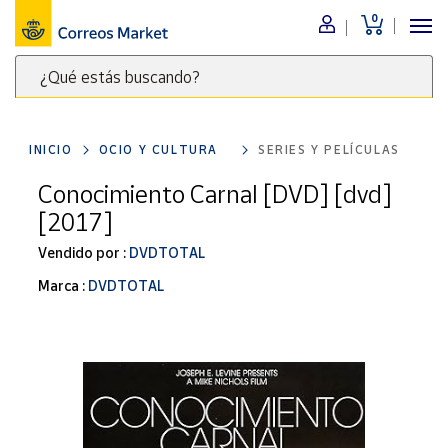
0
Menú
¿Qué estás buscando?
Nuestro
catálogo
Escribe
palabras
INICIO
OCIO Y CULTURA
SERIES Y PELÍCULAS
clave
Alimentación
para
Conocimiento Carnal [DVD] [dvd]
Bebidas
buscar
[2017]
Ocio y cultura
productos
en
Vendido por :
DVDTOTAL
Juguetes y
juegos
Correos
Marca :
DVDTOTAL
Market
Libros y
.
revistas
Merchandising
y regalos
Tienda de
Correos