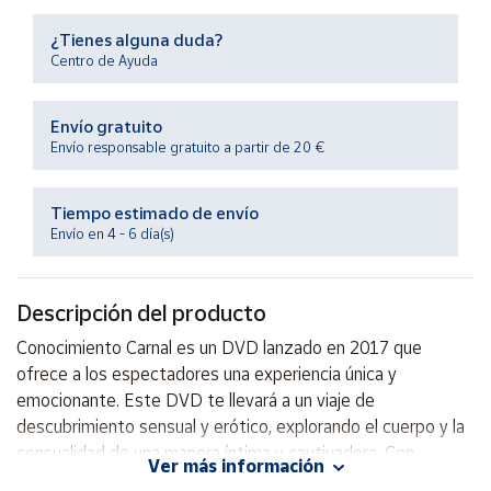
Productos
Solidarios
¿Tienes alguna duda?
Centro de Ayuda
Ayuda
Envío gratuito
Envío responsable gratuito a partir de 20 €
Centro
de ayuda
Tiempo estimado de envío
Contacto
Envío en 4 - 6 día(s)
Vendedores
Descripción del producto
Mapa de
Conocimiento Carnal es un DVD lanzado en 2017 que
vendedores
ofrece a los espectadores una experiencia única y
Hazte
emocionante. Este DVD te llevará a un viaje de
vendedor
descubrimiento sensual y erótico, explorando el cuerpo y la
sensualidad de una manera íntima y cautivadora. Con
Área
Ver más información
vendedor
imágenes impresionantes y una atmosfera apasionante,