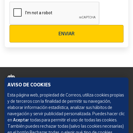
Verificación reCAPTCHA
ENVIAR
AVISO DE COOKIES
Política de cookies
Esta página web, propiedad de Correos, utiliza cookies propias
y de terceros con la finalidad de permitir su navegación,
Aviso legal
elaborar información estadística, analizar sus hábitos de
navegación y servir publicidad personalizada. Puedes hacer clic
Condiciones del servicio
en
Aceptar
todas para permitir el uso de todas las cookies.
También puedes rechazar todas (salvo las cookies necesarias)
Política de Privacidad Web
en el botón Rechazar todas, o elegir qué tipo de cookies