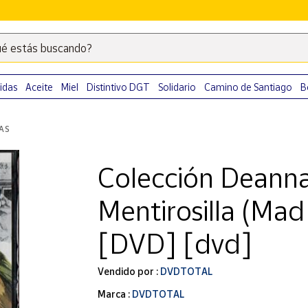
é estás buscando?
Escribe
palabras
clave
idas
Aceite
Miel
Distintivo DGT
Solidario
Camino de Santiago
B
para
buscar
LAS
productos
en
Colección Deanna
Correos
Market
Mentirosilla (Mad
.
[DVD] [dvd]
Vendido por :
DVDTOTAL
Marca :
DVDTOTAL