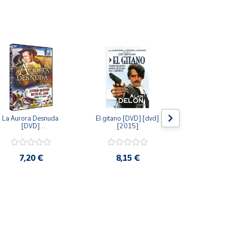
La Aurora Desnuda 
El gitano [DVD] [dvd] 
Pack: La C
[DVD] 
[2015]
Jersey + Sere
[unknown_binding] 
Algo Que Co
[2013]
ray] [blu_r
7,20 €
8,15 €
9,6