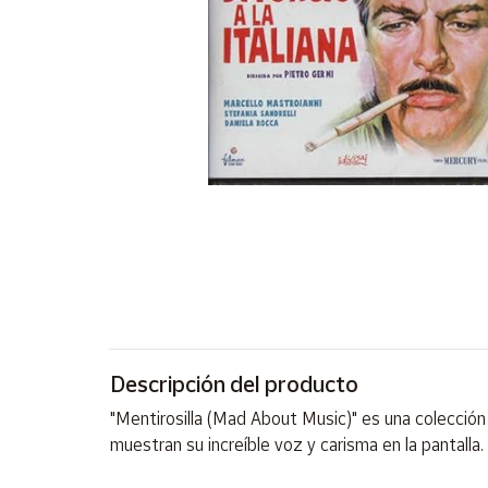
Artesanía
Oficina y
Papelería
Para Canarias,
Ceuta y Melilla
Más
populares
Bono
Cultural
Nuestros
vendedores
Descripción del producto
Las
novedades
"Mentirosilla (Mad About Music)" es una colecció
de Correos
Market
muestran su increíble voz y carisma en la pantalla