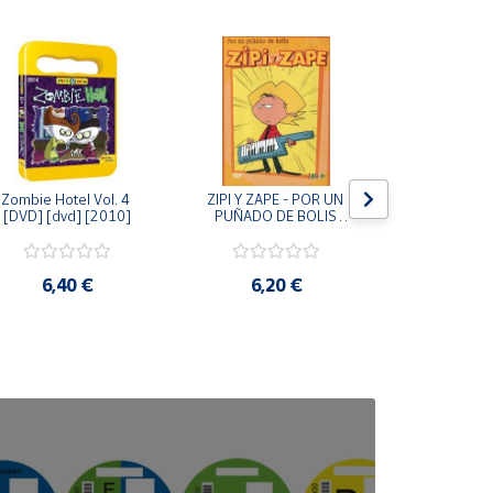
Zombie Hotel Vol. 4 
ZIPI Y ZAPE - POR UN 
Zipi y Z
[DVD] [dvd] [2010]
PUÑADO DE BOLIS 
¿Hermanitos.
[unknown_binding]
gracias! (D
[unknown_
6,40 €
6,20 €
9,2