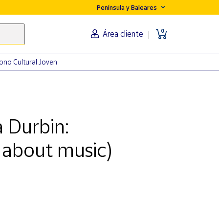
Península y Baleares
0
Área cliente
ono Cultural Joven
 Durbin:
 about music)