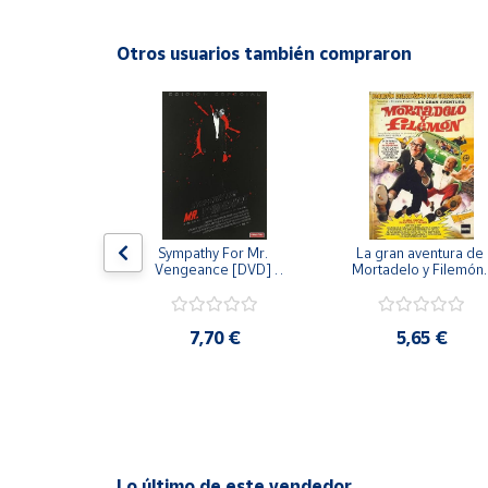
Productos
Solidarios
Otros usuarios también compraron
Ayuda
Centro
de ayuda
Contacto
 [DVD] [dvd]
Sympathy For Mr. 
La gran aventura de 
Vengeance [DVD] 
Mortadelo y Filemón/
Vendedores
[dvd] [2008]
10 años de Pendelton
[dvd] [2003]
,20 €
7,70 €
5,65 €
Mapa de
vendedores
Hazte
vendedor
Área
vendedor
Lo último de este vendedor