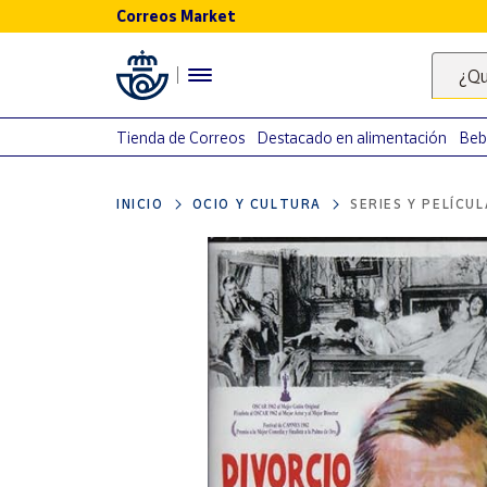
Correos Market
Menú
¿Qu
Nuestro
catálogo
Tienda de Correos
Destacado en alimentación
Beb
Alimentación
INICIO
OCIO Y CULTURA
SERIES Y PELÍCU
Bebidas
Ocio y cultura
Juguetes y
juegos
Libros y
revistas
Merchandising
y regalos
Tienda de
Correos