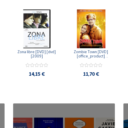
Zona libre [DVD] [dvd] 
Zombie Town [DVD] 
[2009]
[office_product] 
[2010]
14,15 €
11,70 €