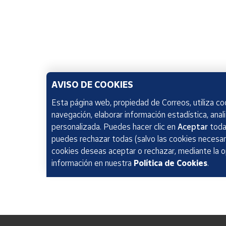
AVISO DE COOKIES
Esta página web, propiedad de Correos, utiliza coo
navegación, elaborar información estadística, anal
personalizada. Puedes hacer clic en
Aceptar
todas
puedes rechazar todas (salvo las cookies necesari
cookies deseas aceptar o rechazar, mediante la 
información en nuestra
Política de Cookies
.