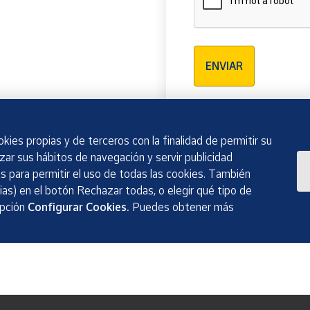
Verificación reCAPTCH
ENVIAR
kies propias y de terceros con la finalidad de permitir su
izar sus hábitos de navegación y servir publicidad
 para permitir el uso de todas las cookies. También
as) en el botón Rechazar todas, o elegir qué tipo de
opción
Configurar Cookies.
Puedes obtener más