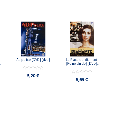
Ad police [DVD] [dvd]
La Plaça del diamant 
 
[Reino Unido] [DVD] 
 
[dvd]
5,20 €
5,65 €