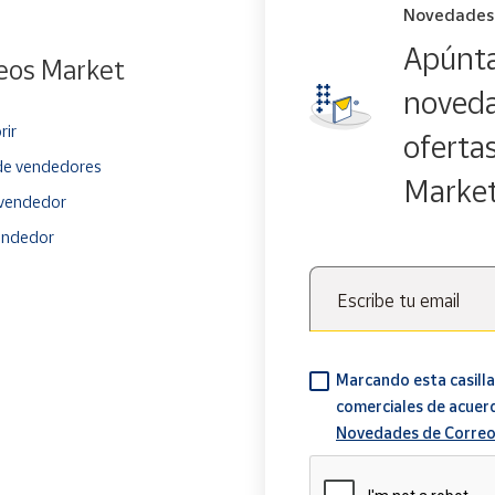
Novedades
Apúnta
eos Market
noveda
rir
oferta
e vendedores
Marke
vendedor
endedor
Escribe tu email
Marcando esta casilla
comerciales de acuer
Novedades de Correo