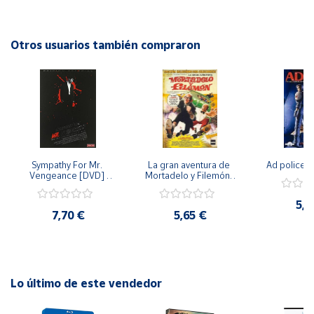
gobierno, sus conquistas y su legado cultural en este
increíble DVD del año 2009. Perfecto para los amantes de
Cuenta
la historia y la cultura china. ¡No te lo pierdas!
Otros usuarios también compraron
Área
cliente
Ubicación
Sympathy For Mr. 
La gran aventura de 
Ad police 
Península
Vengeance [DVD] 
Mortadelo y Filemón/ 
y
[dvd] [2008]
10 años de Pendelton 
Baleares
[dvd] [2003]
5,2
7,70 €
5,65 €
Canarias,
Ceuta y
Melilla
Lo último de este vendedor