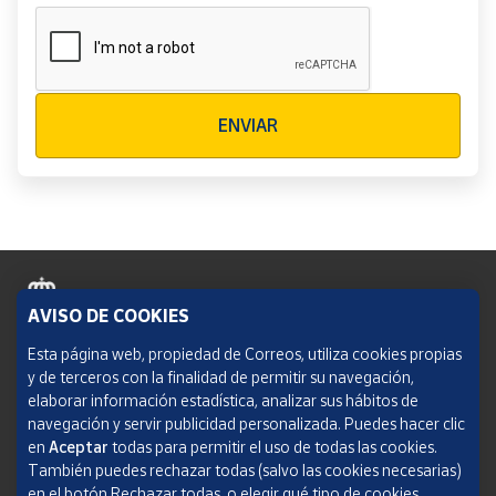
Verificación reCAPTCHA
ENVIAR
AVISO DE COOKIES
Política de cookies
Esta página web, propiedad de Correos, utiliza cookies propias
y de terceros con la finalidad de permitir su navegación,
Aviso legal
elaborar información estadística, analizar sus hábitos de
navegación y servir publicidad personalizada. Puedes hacer clic
Condiciones del servicio
en
Aceptar
todas para permitir el uso de todas las cookies.
También puedes rechazar todas (salvo las cookies necesarias)
Política de Privacidad Web
en el botón Rechazar todas, o elegir qué tipo de cookies