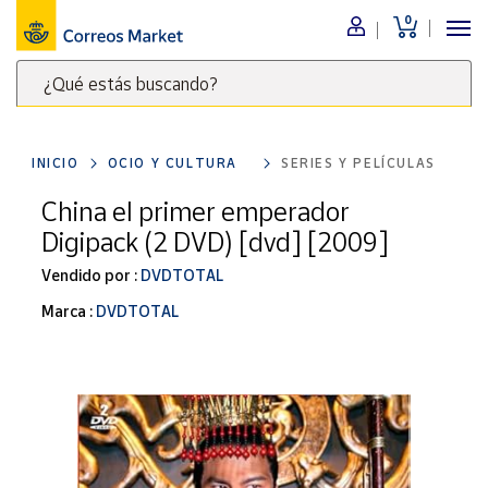
0
Menú
¿Qué estás buscando?
Nuestro
catálogo
Escribe
palabras
INICIO
OCIO Y CULTURA
SERIES Y PELÍCULAS
clave
Alimentación
para
China el primer emperador
Bebidas
buscar
Digipack (2 DVD) [dvd] [2009]
Ocio y cultura
productos
en
Vendido por :
DVDTOTAL
Juguetes y
juegos
Correos
Marca :
DVDTOTAL
Market
Libros y
.
revistas
Merchandising
y regalos
Tienda de
Correos