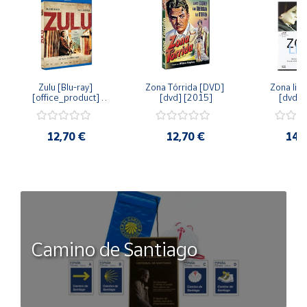
Zulu [Blu-ray] 
Zona Tórrida [DVD] 
Zona libr
[office_product] 
[dvd] [2015]
[dvd] 
[2015]
12,70 €
12,70 €
14,
Camino de Santiago