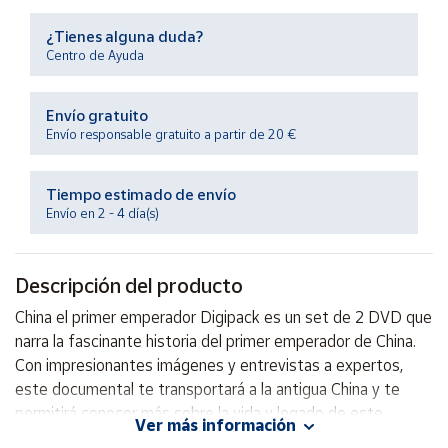
Productos
Solidarios
¿Tienes alguna duda?
Centro de Ayuda
Ayuda
Envío gratuito
Envío responsable gratuito a partir de 20 €
Centro
de ayuda
Tiempo estimado de envío
Contacto
Envío en 2 - 4 día(s)
Vendedores
Descripción del producto
Mapa de
China el primer emperador Digipack es un set de 2 DVD que
vendedores
narra la fascinante historia del primer emperador de China.
Hazte
Con impresionantes imágenes y entrevistas a expertos,
vendedor
este documental te transportará a la antigua China y te
permitirá conocer más sobre la vida y legado de este
Área
Ver más información
vendedor
poderoso gobernante. Descubre los secretos de su