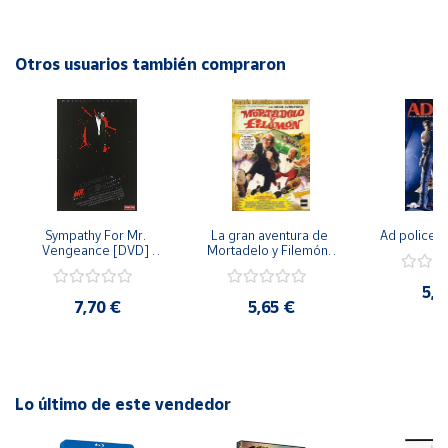
Cuenta
Otros usuarios también compraron
Área
cliente
Ubicación
Sympathy For Mr. 
La gran aventura de 
Ad police 
Península
Vengeance [DVD] 
Mortadelo y Filemón/ 
y
[dvd] [2008]
10 años de Pendelton 
Baleares
[dvd] [2003]
5,2
7,70 €
5,65 €
Canarias,
Ceuta y
Melilla
Lo último de este vendedor