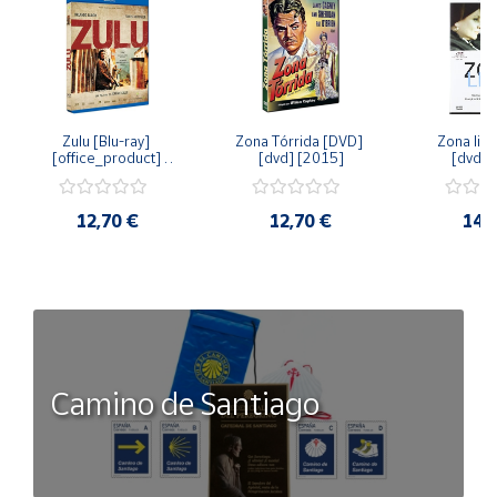
Zulu [Blu-ray] 
Zona Tórrida [DVD] 
Zona libr
[office_product] 
[dvd] [2015]
[dvd] 
[2015]
12,70 €
12,70 €
14,
Camino de Santiago