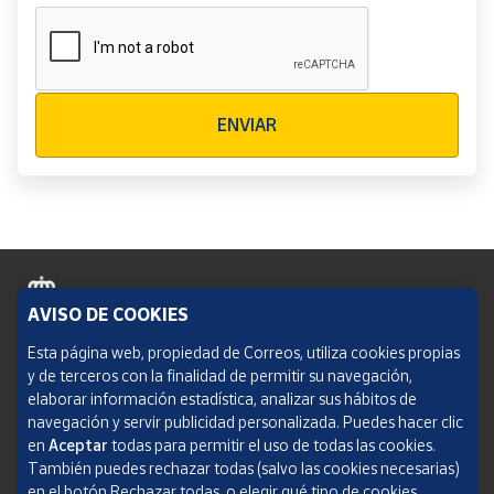
Verificación reCAPTCHA
ENVIAR
AVISO DE COOKIES
Política de cookies
Esta página web, propiedad de Correos, utiliza cookies propias
y de terceros con la finalidad de permitir su navegación,
Aviso legal
elaborar información estadística, analizar sus hábitos de
navegación y servir publicidad personalizada. Puedes hacer clic
Condiciones del servicio
en
Aceptar
todas para permitir el uso de todas las cookies.
También puedes rechazar todas (salvo las cookies necesarias)
Política de Privacidad Web
en el botón Rechazar todas, o elegir qué tipo de cookies