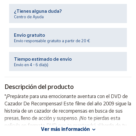
Productos
Solidarios
¿Tienes alguna duda?
Centro de Ayuda
Ayuda
Envío gratuito
Envío responsable gratuito a partir de 20 €
Centro
de ayuda
Tiempo estimado de envío
Contacto
Envío en 4 - 6 día(s)
Vendedores
Descripción del producto
Mapa de
"¡Prepárate para una emocionante aventura con el DVD de
vendedores
Cazador De Recompensas! Este filme del año 2009 sigue la
Hazte
historia de un cazador de recompensas en busca de sus
vendedor
presas, lleno de acción y suspenso. ¡No te pierdas esta
película en formato DVD que te mantendrá al borde de tu
Área
Ver más información
vendedor
asiento!"