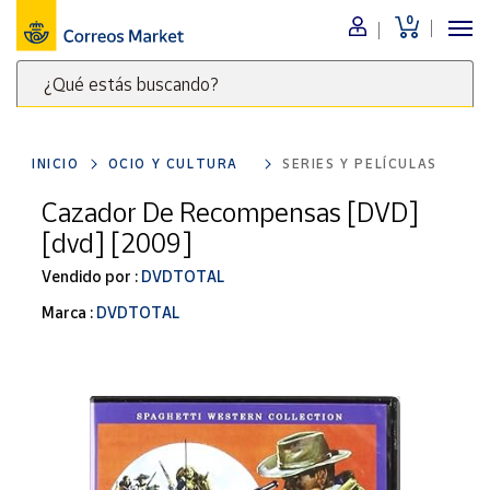
0
Menú
¿Qué estás buscando?
Nuestro
catálogo
Escribe
palabras
INICIO
OCIO Y CULTURA
SERIES Y PELÍCULAS
clave
Alimentación
para
Cazador De Recompensas [DVD]
Bebidas
buscar
[dvd] [2009]
Ocio y cultura
productos
en
Vendido por :
DVDTOTAL
Juguetes y
juegos
Correos
Marca :
DVDTOTAL
Market
Libros y
.
revistas
Merchandising
y regalos
Tienda de
Correos