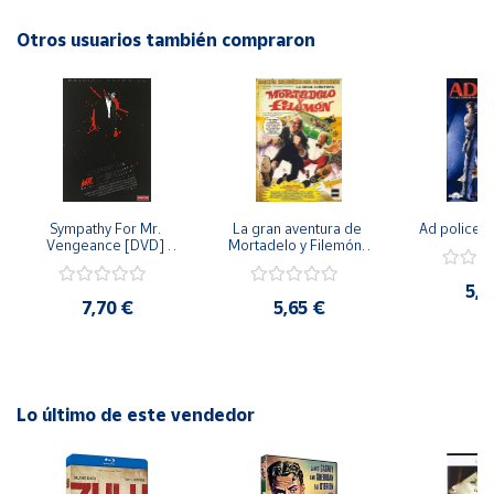
Otros usuarios también compraron
Cuenta
Área
cliente
Ubicación
Sympathy For Mr. 
La gran aventura de 
Ad police 
Vengeance [DVD] 
Mortadelo y Filemón/ 
Península
[dvd] [2008]
10 años de Pendelton 
[dvd] [2003]
y
5,2
Baleares
7,70 €
5,65 €
Canarias,
Ceuta y
Melilla
Lo último de este vendedor