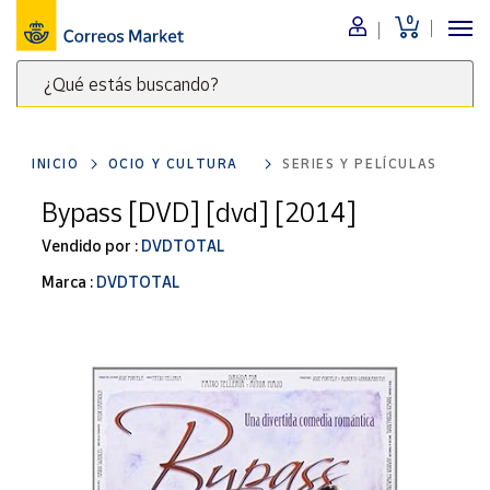
0
Menú
¿Qué estás buscando?
Nuestro
catálogo
Escribe
palabras
INICIO
OCIO Y CULTURA
SERIES Y PELÍCULAS
clave
Alimentación
para
Bypass [DVD] [dvd] [2014]
Bebidas
buscar
Ocio y cultura
Vendido por :
DVDTOTAL
productos
en
Juguetes y
Marca :
DVDTOTAL
juegos
Correos
Market
Libros y
.
revistas
Merchandising
y regalos
Tienda de
Correos