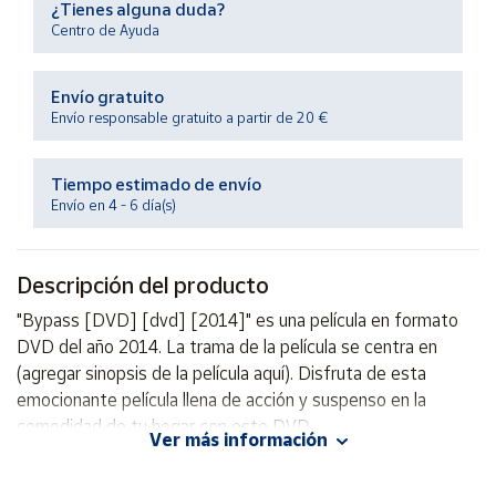
¿Tienes alguna duda?
Productos
Solidarios
Centro de Ayuda
Envío gratuito
Ayuda
Envío responsable gratuito a partir de 20 €
Centro
de ayuda
Tiempo estimado de envío
Envío en 4 - 6 día(s)
Contacto
Descripción del producto
Vendedores
"Bypass [DVD] [dvd] [2014]" es una película en formato
DVD del año 2014. La trama de la película se centra en
Mapa de
vendedores
(agregar sinopsis de la película aquí). Disfruta de esta
emocionante película llena de acción y suspenso en la
Hazte
vendedor
comodidad de tu hogar con este DVD.
Ver más información
Área
vendedor