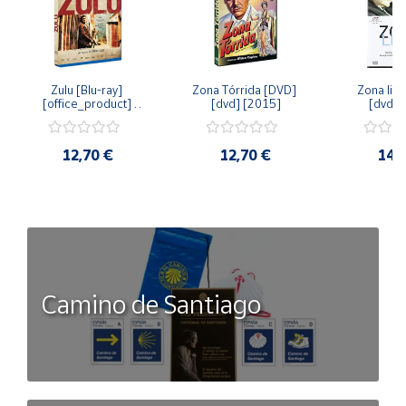
Zulu [Blu-ray] 
Zona Tórrida [DVD] 
Zona libr
[office_product] 
[dvd] [2015]
[dvd] 
[2015]
12,70 €
12,70 €
14,
Camino de Santiago