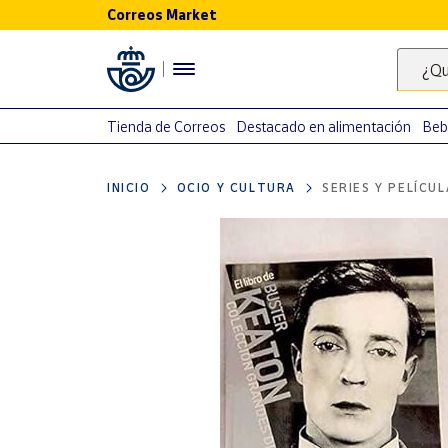
Correos Market
Menú
¿Qu
Nuestro
catálogo
Tienda de Correos
Destacado en alimentación
Beb
Alimentación
INICIO
OCIO Y CULTURA
SERIES Y PELÍCU
Bebidas
Ocio y cultura
Juguetes y
juegos
Libros y
revistas
Merchandising
y regalos
Tienda de
Correos