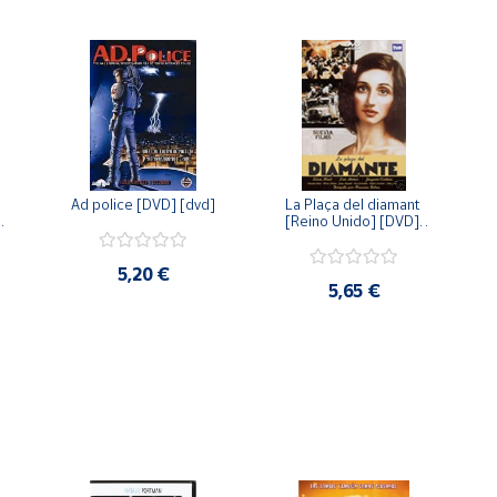
Ad police [DVD] [dvd]
La Plaça del diamant 
 
[Reino Unido] [DVD] 
 
[dvd]
5,20 €
5,65 €