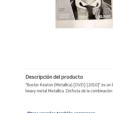
Artesanía
Oficina y
Papelería
Para Canarias,
Ceuta y Melilla
Más
populares
Bono
Cultural
Descripción del producto
Nuestros
vendedores
"Buster Keaton (Metallica) [DVD] [2010]" es un 
Las
heavy metal Metallica. Disfruta de la combinación 
novedades
de Correos
Market