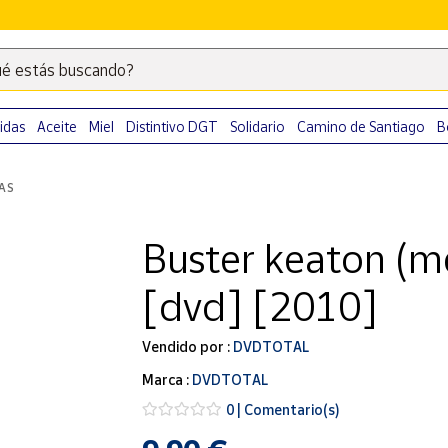
é estás buscando?
Escribe
palabras
clave
idas
Aceite
Miel
Distintivo DGT
Solidario
Camino de Santiago
B
para
buscar
LAS
productos
en
Buster keaton (m
Correos
Market
[dvd] [2010]
.
Vendido por :
DVDTOTAL
Marca :
DVDTOTAL
0 | Comentario(s)