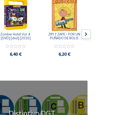
Zombie Hotel Vol. 4 
ZIPI Y ZAPE - POR UN 
Zipi y Z
[DVD] [dvd] [2010]
PUÑADO DE BOLIS 
¿Hermanitos.
[unknown_binding]
gracias! (D
[unknown_
6,40 €
6,20 €
9,2
Distintivo DGT