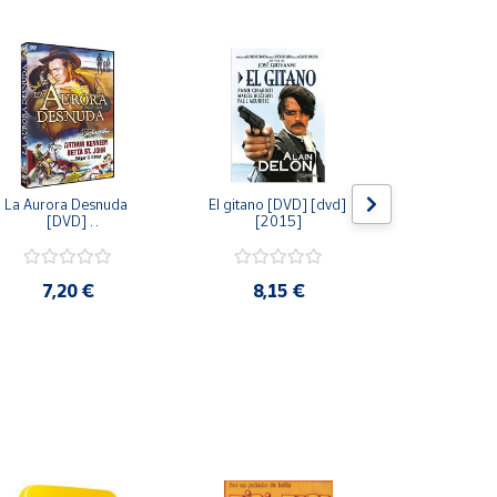
La Aurora Desnuda 
El gitano [DVD] [dvd] 
Pack: La C
[DVD] 
[2015]
Jersey + Sere
[unknown_binding] 
Algo Que Co
[2013]
ray] [blu_r
7,20 €
8,15 €
9,6