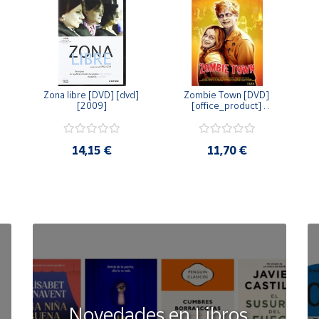
Zona libre [DVD] [dvd] 
Zombie Town [DVD] 
[2009]
[office_product] 
[2010]
14,15 €
11,70 €
Novedades en Libros