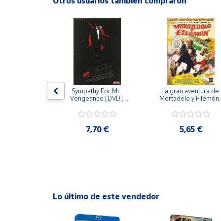
Otros usuarios también compraron
Productos
Solidarios
Ayuda
Centro
de ayuda
 [DVD] [dvd]
Sympathy For Mr. 
La gran aventura de 
Contacto
Vengeance [DVD] 
Mortadelo y Filemón/
[dvd] [2008]
10 años de Pendelton
[dvd] [2003]
,20 €
Vendedores
7,70 €
5,65 €
Mapa de
vendedores
Hazte
vendedor
Lo último de este vendedor
Área
vendedor