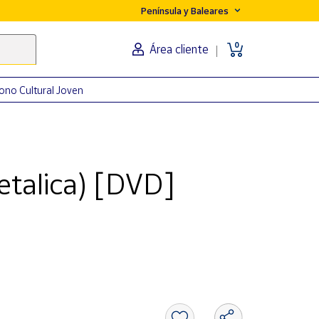
Península y Baleares
0
Área cliente
ono Cultural Joven
etalica) [DVD]