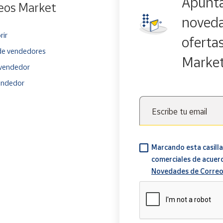
Apúnta
eos Market
noveda
rir
oferta
e vendedores
Marke
vendedor
endedor
Escribe tu email
Marcando esta casilla
comerciales de acuer
Novedades de Correo