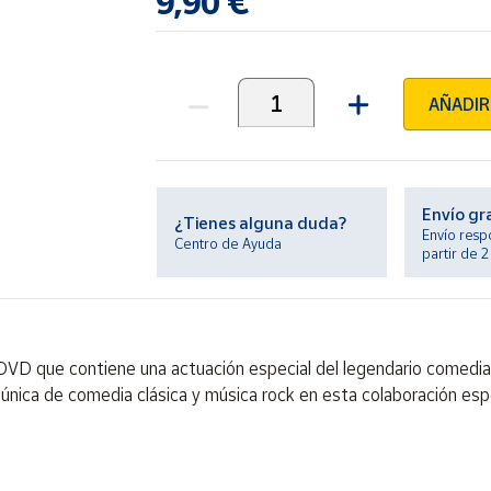
9,90 €
AÑADIR
Unidades
Envío gr
¿Tienes alguna duda?
Envío resp
Centro de Ayuda
partir de 
DVD que contiene una actuación especial del legendario comedi
única de comedia clásica y música rock en esta colaboración espe