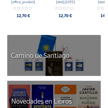
[office_product] 
[dvd] [2015]
[dvd] 
[2015]
12,70 €
12,70 €
14,
Camino de Santiago
Novedades en Libros