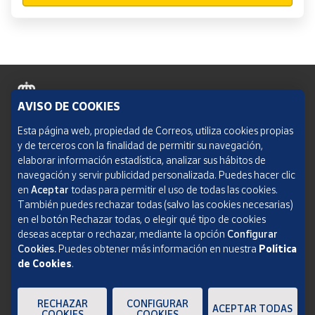
AVISO DE COOKIES
Política de cookies
Esta página web, propiedad de Correos, utiliza cookies propias
y de terceros con la finalidad de permitir su navegación,
Aviso legal
elaborar información estadística, analizar sus hábitos de
navegación y servir publicidad personalizada. Puedes hacer clic
Condiciones del servicio
en
Aceptar
todas para permitir el uso de todas las cookies.
También puedes rechazar todas (salvo las cookies necesarias)
Política de Privacidad Web
en el botón Rechazar todas, o elegir qué tipo de cookies
deseas aceptar o rechazar, mediante la opción
Configurar
Informe de transparencia
Cookies.
Puedes obtener más información en nuestra
Política
de Cookies
.
SOCIEDAD ESTATAL CORREOS Y TELÉGRAFOS, S.A., S.M.E. Todos los derechos
reservados.
RECHAZAR
CONFIGURAR
ACEPTAR TODAS
COOKIES
COOKIES