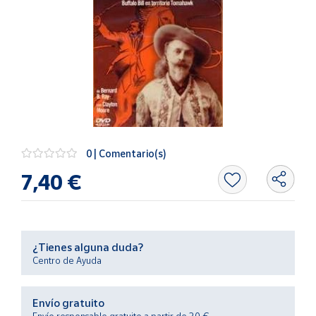
Artesanía
Oficina y
Papelería
Para Canarias,
Ceuta y Melilla
Más
populares
0 | Comentario(s)
7,40 €
Bono
Cultural
Nuestros
vendedores
¿Tienes alguna duda?
Las
Centro de Ayuda
novedades
de Correos
Market
Envío gratuito