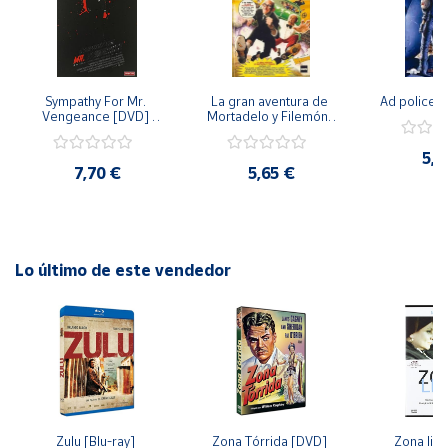
Cuenta
Sympathy For Mr. 
La gran aventura de 
Ad police 
Área
Vengeance [DVD] 
Mortadelo y Filemón/ 
cliente
[dvd] [2008]
10 años de Pendelton 
[dvd] [2003]
5,2
7,70 €
5,65 €
Ubicación
Península
y
Lo último de este vendedor
Baleares
Canarias,
Ceuta y
Melilla
Zulu [Blu-ray] 
Zona Tórrida [DVD] 
Zona libr