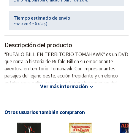
Envío responsable gratuito a partir de 20 €
Productos
Solidarios
Tiempo estimado de envío
Envío en 4 - 6 día(s)
Ayuda
Centro
Descripción del producto
de ayuda
"BUFALO BILL EN TERRITORIO TOMAHAWK" es un DVD
Contacto
que narra la historia de Bufalo Bill en su emocionante
aventura en territorio Tomahawk. Con impresionantes
paisajes del lejano oeste, acción trepidante y un elenco
Vendedores
estelar, esta película es perfecta para los amantes del
Ver más información
género del western. ¡No te pierdas la oportunidad de
Mapa de
disfrutar de esta emocionante historia llena de intriga y
vendedores
valentía!
Hazte
Otros usuarios también compraron
vendedor
Área
vendedor