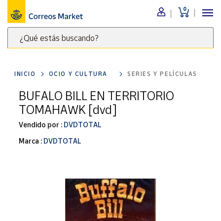
0
Menú
¿Qué estás buscando?
Nuestro
catálogo
Escribe
palabras
INICIO
OCIO Y CULTURA
SERIES Y PELÍCULAS
clave
Alimentación
para
BUFALO BILL EN TERRITORIO
Bebidas
buscar
TOMAHAWK [dvd]
Ocio y cultura
productos
en
Vendido por :
DVDTOTAL
Juguetes y
juegos
Correos
Marca :
DVDTOTAL
Market
Libros y
.
revistas
Merchandising
y regalos
Tienda de
Correos