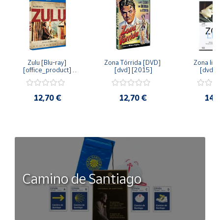
Zulu [Blu-ray] 
Zona Tórrida [DVD] 
Zona libr
[office_product] 
[dvd] [2015]
[dvd] 
[2015]
12,70 €
12,70 €
14,
Camino de Santiago