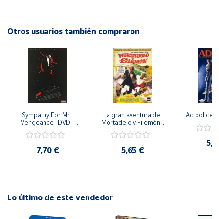
cualquier colección de música clásica y seguramente
cautivará a todos los espectadores con su belleza y
Cuenta
profundidad musical. ¡No te pierdas la oportunidad de
Otros usuarios también compraron
disfrutar de esta increíble interpretación en tu propia casa!
Área
cliente
Ubicación
Sympathy For Mr. 
La gran aventura de 
Ad police 
Península
Vengeance [DVD] 
Mortadelo y Filemón/ 
y
[dvd] [2008]
10 años de Pendelton 
Baleares
[dvd] [2003]
5,2
7,70 €
5,65 €
Canarias,
Ceuta y
Melilla
Lo último de este vendedor