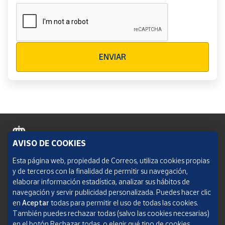
Verificación reCAPTCHA
ENVIAR
AVISO DE COOKIES
Política de cookies
Esta página web, propiedad de Correos, utiliza cookies propias
y de terceros con la finalidad de permitir su navegación,
Aviso legal
elaborar información estadística, analizar sus hábitos de
navegación y servir publicidad personalizada. Puedes hacer clic
Condiciones del servicio
en
Aceptar
todas para permitir el uso de todas las cookies.
También puedes rechazar todas (salvo las cookies necesarias)
Política de Privacidad Web
en el botón Rechazar todas, o elegir qué tipo de cookies