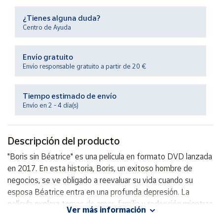
Productos
Solidarios
¿Tienes alguna duda?
Centro de Ayuda
Ayuda
Envío gratuito
Envío responsable gratuito a partir de 20 €
Centro
de ayuda
Tiempo estimado de envío
Contacto
Envío en 2 - 4 día(s)
Vendedores
Descripción del producto
Mapa de
"Boris sin Béatrice" es una película en formato DVD lanzada
vendedores
en 2017. En esta historia, Boris, un exitoso hombre de
Hazte
negocios, se ve obligado a reevaluar su vida cuando su
vendedor
esposa Béatrice entra en una profunda depresión. La
película explora temas de amor, familia y redención mientras
Área
Ver más información
vendedor
Boris lucha por encontrar un equilibrio entre su dedicación al