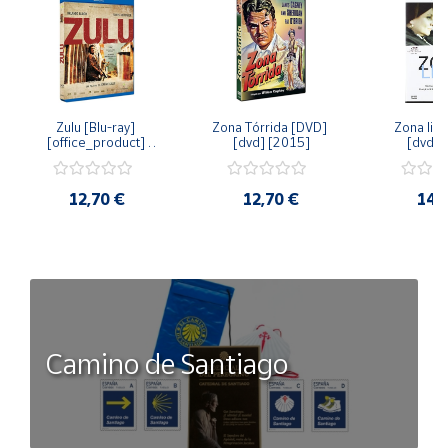
Zulu [Blu-ray] 
Zona Tórrida [DVD] 
Zona libr
[office_product] 
[dvd] [2015]
[dvd] 
[2015]
12,70 €
12,70 €
14,
Camino de Santiago