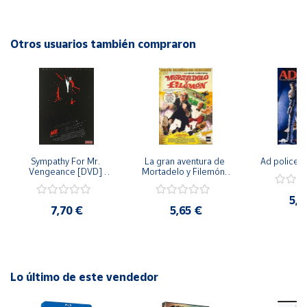
trabajo y su responsabilidad hacia su esposa. Un drama
cautivador que invita a reflexionar sobre las prioridades en la
Cuenta
vida y el verdadero significado del amor.
Otros usuarios también compraron
Área
cliente
Ubicación
Sympathy For Mr. 
La gran aventura de 
Ad police 
Península
Vengeance [DVD] 
Mortadelo y Filemón/ 
y
[dvd] [2008]
10 años de Pendelton 
Baleares
[dvd] [2003]
5,2
7,70 €
5,65 €
Canarias,
Ceuta y
Melilla
Lo último de este vendedor