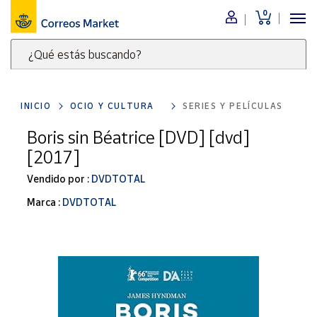
0
Menú
¿Qué estás buscando?
Nuestro
catálogo
Escribe
palabras
INICIO
OCIO Y CULTURA
SERIES Y PELÍCULAS
clave
Alimentación
para
Boris sin Béatrice [DVD] [dvd]
Bebidas
buscar
[2017]
Ocio y cultura
productos
en
Vendido por :
DVDTOTAL
Juguetes y
juegos
Correos
Marca :
DVDTOTAL
Market
Libros y
.
revistas
Merchandising
y regalos
Tienda de
Correos