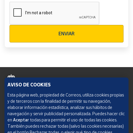
Verificación reCAPTCHA
ENVIAR
AVISO DE COOKIES
Política de cookies
Esta página web, propiedad de Correos, utiliza cookies propias
y de terceros con la finalidad de permitir su navegación,
Aviso legal
elaborar información estadística, analizar sus hábitos de
navegación y servir publicidad personalizada. Puedes hacer clic
Condiciones del servicio
en
Aceptar
todas para permitir el uso de todas las cookies.
También puedes rechazar todas (salvo las cookies necesarias)
Política de Privacidad Web
en el botón Rechazar todas, o elegir qué tipo de cookies