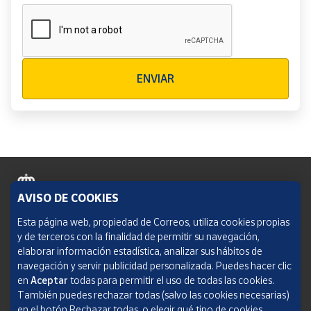
Verificación reCAPTCHA
ENVIAR
AVISO DE COOKIES
Política de cookies
Esta página web, propiedad de Correos, utiliza cookies propias
y de terceros con la finalidad de permitir su navegación,
Aviso legal
elaborar información estadística, analizar sus hábitos de
navegación y servir publicidad personalizada. Puedes hacer clic
Condiciones del servicio
en
Aceptar
todas para permitir el uso de todas las cookies.
También puedes rechazar todas (salvo las cookies necesarias)
Política de Privacidad Web
en el botón Rechazar todas, o elegir qué tipo de cookies