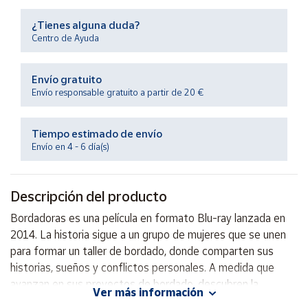
Productos
Solidarios
¿Tienes alguna duda?
Centro de Ayuda
Ayuda
Envío gratuito
Envío responsable gratuito a partir de 20 €
Centro
de ayuda
Tiempo estimado de envío
Contacto
Envío en 4 - 6 día(s)
Vendedores
Descripción del producto
Mapa de
Bordadoras es una película en formato Blu-ray lanzada en
vendedores
2014. La historia sigue a un grupo de mujeres que se unen
Hazte
para formar un taller de bordado, donde comparten sus
vendedor
historias, sueños y conflictos personales. A medida que
avanzan en sus proyectos de bordado, descubren la
Área
Ver más información
vendedor
importancia de la amistad, el apoyo mutuo y la creatividad.