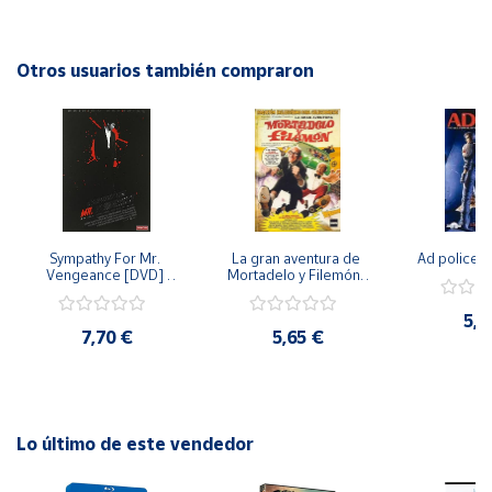
Con un elenco talentoso y una hermosa cinematografía,
Bordadoras es una película conmovedora que celebra la
Cuenta
amistad femenina y el arte del bordado. ¡No te la pierdas en
Otros usuarios también compraron
esta edición especial en Blu-ray!
Área
cliente
Ubicación
Sympathy For Mr. 
La gran aventura de 
Ad police 
Península
Vengeance [DVD] 
Mortadelo y Filemón/ 
y
[dvd] [2008]
10 años de Pendelton 
Baleares
[dvd] [2003]
5,2
7,70 €
5,65 €
Canarias,
Ceuta y
Melilla
Lo último de este vendedor