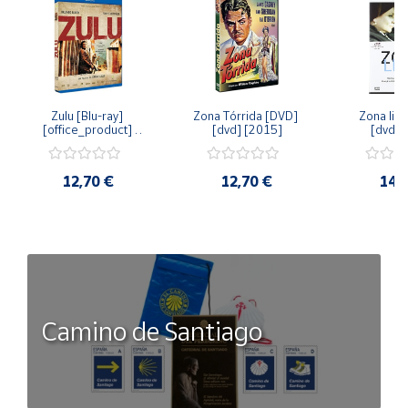
Zulu [Blu-ray] 
Zona Tórrida [DVD] 
Zona libr
[office_product] 
[dvd] [2015]
[dvd] 
[2015]
12,70 €
12,70 €
14,
Camino de Santiago