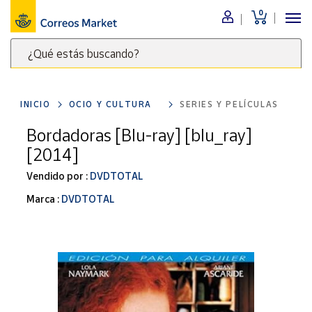
0
Menú
¿Qué estás buscando?
Nuestro
catálogo
Escribe
palabras
INICIO
OCIO Y CULTURA
SERIES Y PELÍCULAS
clave
Alimentación
para
Bordadoras [Blu-ray] [blu_ray]
Bebidas
buscar
[2014]
Ocio y cultura
productos
en
Vendido por :
DVDTOTAL
Juguetes y
juegos
Correos
Marca :
DVDTOTAL
Market
Libros y
.
revistas
Merchandising
y regalos
Tienda de
Correos