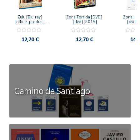
Zulu [Blu-ray] 
Zona Tórrida [DVD] 
Zona libr
[office_product] 
[dvd] [2015]
[dvd] 
[2015]
12,70 €
12,70 €
14,
Camino de Santiago