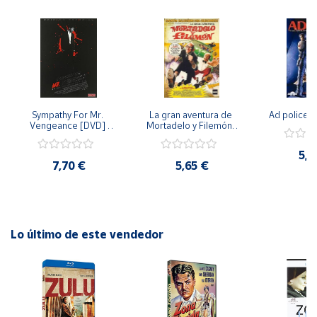
Cuenta
Área
cliente
Sympathy For Mr. 
La gran aventura de 
Ad police 
Vengeance [DVD] 
Mortadelo y Filemón/ 
Ubicación
[dvd] [2008]
10 años de Pendelton 
[dvd] [2003]
5,2
7,70 €
5,65 €
Península
y
Baleares
Canarias,
Ceuta y
Lo último de este vendedor
Melilla