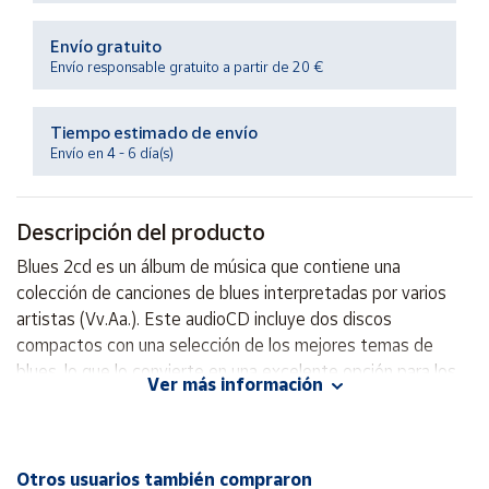
Productos
Solidarios
Envío gratuito
Envío responsable gratuito a partir de 20 €
Ayuda
Tiempo estimado de envío
Envío en 4 - 6 día(s)
Centro
de ayuda
Contacto
Descripción del producto
Blues 2cd es un álbum de música que contiene una
Vendedores
colección de canciones de blues interpretadas por varios
artistas (Vv.Aa.). Este audioCD incluye dos discos
Mapa de
compactos con una selección de los mejores temas de
vendedores
blues, lo que lo convierte en una excelente opción para los
Ver más información
amantes de este género musical. Disfruta de la magia del
Hazte
vendedor
blues con este increíble álbum que te llevará en un viaje
musical lleno de emoción y pasión.
Área
vendedor
Otros usuarios también compraron