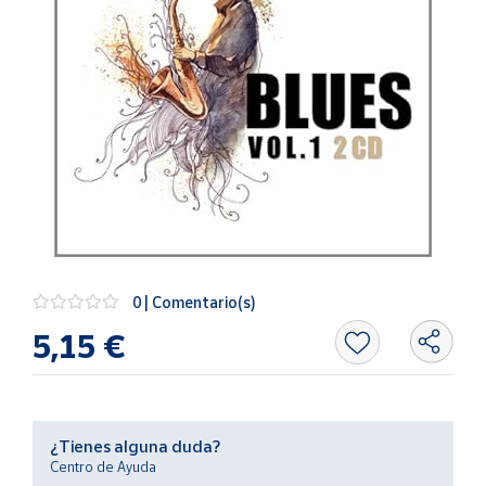
Artesanía
Oficina y
Papelería
Para Canarias,
Ceuta y Melilla
Más
populares
Bono
Cultural
0 | Comentario(s)
Nuestros
5,15 €
vendedores
Las
novedades
de Correos
Market
¿Tienes alguna duda?
Centro de Ayuda