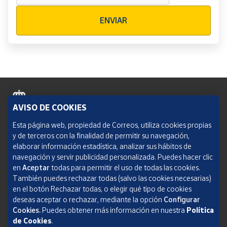
Verificación reCAPTCHA
ENVIAR
AVISO DE COOKIES
Política de cookies
Esta página web, propiedad de Correos, utiliza cookies propias
y de terceros con la finalidad de permitir su navegación,
Aviso legal
elaborar información estadística, analizar sus hábitos de
navegación y servir publicidad personalizada. Puedes hacer clic
Condiciones del servicio
en
Aceptar
todas para permitir el uso de todas las cookies.
También puedes rechazar todas (salvo las cookies necesarias)
Política de Privacidad Web
en el botón Rechazar todas, o elegir qué tipo de cookies
deseas aceptar o rechazar, mediante la opción
Configurar
Informe de transparencia
Cookies.
Puedes obtener más información en nuestra
Política
de Cookies
.
SOCIEDAD ESTATAL CORREOS Y TELÉGRAFOS, S.A., S.M.E. Todos los derechos