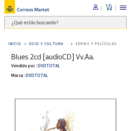
0
Menú
¿Qué estás buscando?
Nuestro
catálogo
Escribe
palabras
INICIO
OCIO Y CULTURA
SERIES Y PELÍCULAS
clave
Alimentación
para
Blues 2cd [audioCD] Vv.Aa.
Bebidas
buscar
Ocio y cultura
Vendido por :
DVDTOTAL
productos
en
Juguetes y
Marca :
DVDTOTAL
juegos
Correos
Market
Libros y
.
revistas
Merchandising
y regalos
Tienda de
Correos