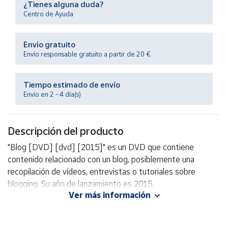
¿Tienes alguna duda?
Productos
Solidarios
Centro de Ayuda
Envío gratuito
Ayuda
Envío responsable gratuito a partir de 20 €
Centro
de ayuda
Tiempo estimado de envío
Envío en 2 - 4 día(s)
Contacto
Descripción del producto
Vendedores
"Blog [DVD] [dvd] [2015]" es un DVD que contiene
contenido relacionado con un blog, posiblemente una
Mapa de
vendedores
recopilación de vídeos, entrevistas o tutoriales sobre
blogging. Su año de lanzamiento es 2015.
Hazte
vendedor
Ver más información
Área
vendedor