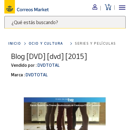
0
Menú
¿Qué estás buscando?
Nuestro
catálogo
Escribe
palabras
INICIO
OCIO Y CULTURA
SERIES Y PELÍCULAS
clave
Alimentación
para
Blog [DVD] [dvd] [2015]
Bebidas
buscar
Ocio y cultura
Vendido por :
DVDTOTAL
productos
en
Juguetes y
Marca :
DVDTOTAL
juegos
Correos
Market
Libros y
.
revistas
Merchandising
y regalos
Tienda de
Correos