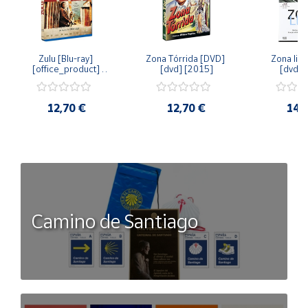
Zulu [Blu-ray] 
Zona Tórrida [DVD] 
Zona libr
[office_product] 
[dvd] [2015]
[dvd] 
[2015]
12,70 €
12,70 €
14,
Camino de Santiago