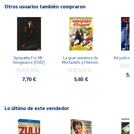
Otros usuarios también compraron
Cuenta
Área
cliente
Ubicación
Sympathy For Mr. 
La gran aventura de 
Ad police 
Vengeance [DVD] 
Mortadelo y Filemón/ 
[dvd] [2008]
10 años de Pendelton 
Península
[dvd] [2003]
5,2
y
7,70 €
5,65 €
Baleares
Canarias,
Ceuta y
Melilla
Lo último de este vendedor