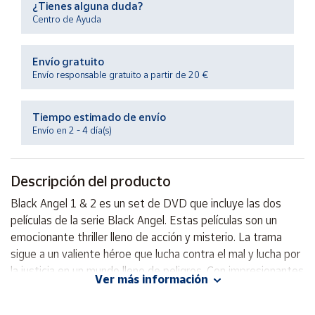
¿Tienes alguna duda?
Productos
Solidarios
Centro de Ayuda
Envío gratuito
Ayuda
Envío responsable gratuito a partir de 20 €
Centro
de ayuda
Tiempo estimado de envío
Envío en 2 - 4 día(s)
Contacto
Descripción del producto
Vendedores
Black Angel 1 & 2 es un set de DVD que incluye las dos
películas de la serie Black Angel. Estas películas son un
Mapa de
vendedores
emocionante thriller lleno de acción y misterio. La trama
sigue a un valiente héroe que lucha contra el mal y lucha por
Hazte
vendedor
la justicia en un mundo lleno de peligros. Con impresionantes
Ver más información
escenas de acción y giros inesperados, Black Angel 1 & 2 es
Área
imprescindible para los amantes del género. Sumérgete en
vendedor