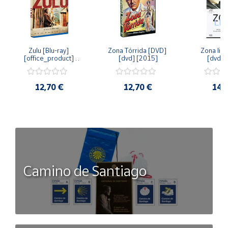
Zulu [Blu-ray] 
Zona Tórrida [DVD] 
Zona libr
[office_product] 
[dvd] [2015]
[dvd] 
[2015]
12,70 €
12,70 €
14,
Camino de Santiago