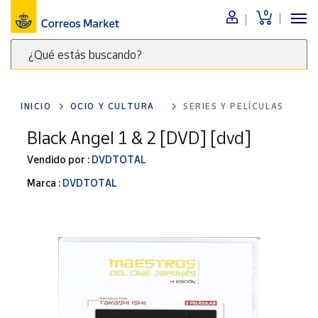
0
Menú
¿Qué estás buscando?
Nuestro
catálogo
Escribe
palabras
INICIO
OCIO Y CULTURA
SERIES Y PELÍCULAS
clave
Alimentación
para
Black Angel 1 & 2 [DVD] [dvd]
Bebidas
buscar
Ocio y cultura
Vendido por :
DVDTOTAL
productos
en
Juguetes y
Marca :
DVDTOTAL
juegos
Correos
Market
Libros y
.
revistas
Merchandising
y regalos
Tienda de
Correos