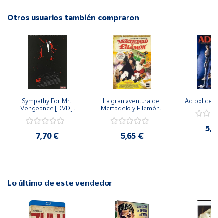
esta emocionante saga y disfruta de horas de
entretenimiento con este set de DVD.
Otros usuarios también compraron
Cuenta
Área
cliente
Ubicación
Sympathy For Mr. 
La gran aventura de 
Ad police 
Vengeance [DVD] 
Mortadelo y Filemón/ 
Península
[dvd] [2008]
10 años de Pendelton 
[dvd] [2003]
y
5,2
Baleares
7,70 €
5,65 €
Canarias,
Ceuta y
Melilla
Lo último de este vendedor