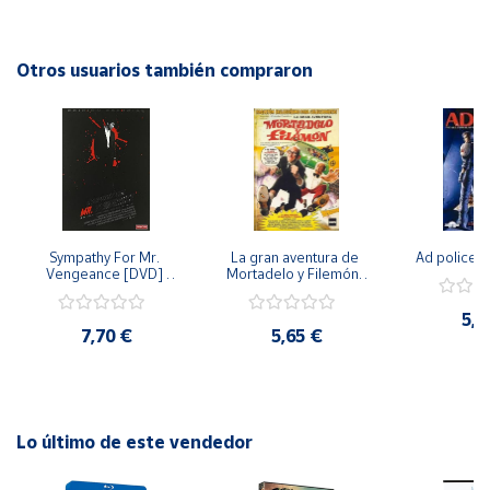
durante la Revolución Rusa de 1905. Con su famosa escena
de la escalera, Battleship Potemkin es un impactante
Cuenta
retrato de la lucha por la justicia y la libertad.
Otros usuarios también compraron
Área
cliente
Ubicación
Sympathy For Mr. 
La gran aventura de 
Ad police 
Península
Vengeance [DVD] 
Mortadelo y Filemón/ 
y
[dvd] [2008]
10 años de Pendelton 
Baleares
[dvd] [2003]
5,2
7,70 €
5,65 €
Canarias,
Ceuta y
Melilla
Lo último de este vendedor