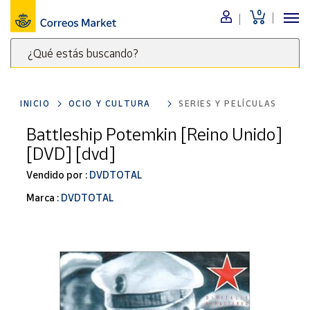
0
Menú
¿Qué estás buscando?
Nuestro
catálogo
Escribe
palabras
INICIO
OCIO Y CULTURA
SERIES Y PELÍCULAS
clave
Alimentación
para
Battleship Potemkin [Reino Unido]
Bebidas
buscar
[DVD] [dvd]
Ocio y cultura
productos
en
Vendido por :
DVDTOTAL
Juguetes y
juegos
Correos
Marca :
DVDTOTAL
Market
Libros y
.
revistas
Merchandising
y regalos
Tienda de
Correos