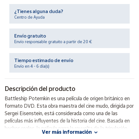
Productos
Solidarios
¿Tienes alguna duda?
Centro de Ayuda
Ayuda
Envío gratuito
Envío responsable gratuito a partir de 20 €
Centro
de ayuda
Tiempo estimado de envío
Contacto
Envío en 4 - 6 día(s)
Vendedores
Descripción del producto
Mapa de
Battleship Potemkin es una película de origen británico en
vendedores
formato DVD. Esta obra maestra del cine mudo, dirigida por
Hazte
Sergei Eisenstein, está considerada como una de las
vendedor
películas más influyentes de la historia del cine. Basada en
hechos reales, la película narra la revuelta de la tripulación
Área
Ver más información
vendedor
del acorazado Potemkin contra sus oficiales opresores