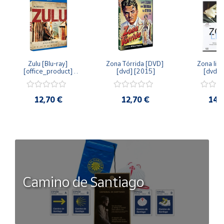
Zulu [Blu-ray] 
Zona Tórrida [DVD] 
Zona libr
[office_product] 
[dvd] [2015]
[dvd] 
[2015]
12,70 €
12,70 €
14,
Camino de Santiago