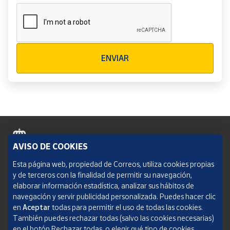
Verificación reCAPTCHA
ENVIAR
AVISO DE COOKIES
Política de cookies
Esta página web, propiedad de Correos, utiliza cookies propias
y de terceros con la finalidad de permitir su navegación,
Aviso legal
elaborar información estadística, analizar sus hábitos de
navegación y servir publicidad personalizada. Puedes hacer clic
Condiciones del servicio
en
Aceptar
todas para permitir el uso de todas las cookies.
También puedes rechazar todas (salvo las cookies necesarias)
Política de Privacidad Web
en el botón Rechazar todas, o elegir qué tipo de cookies