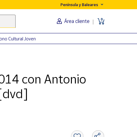
Península y Baleares
0
Área cliente
ono Cultural Joven
14 con Antonio
[dvd]