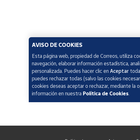
AVISO DE COOKIES
Esta página web, propiedad de Correos, utiliza coo
navegación, elaborar información estadística, anal
personalizada. Puedes hacer clic en
Aceptar
todas
puedes rechazar todas (salvo las cookies necesari
cookies deseas aceptar o rechazar, mediante la 
información en nuestra
Política de Cookies
.