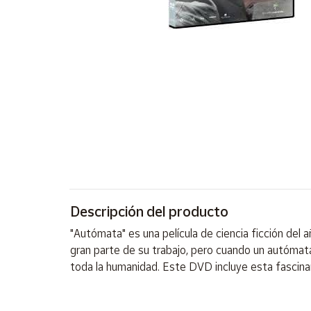
Artesanía
Oficina y
Papelería
Para Canarias,
Ceuta y Melilla
Más
populares
Bono
Cultural
Descripción del producto
Nuestros
vendedores
"Autómata" es una película de ciencia ficción del
Las
gran parte de su trabajo, pero cuando un autómat
novedades
toda la humanidad. Este DVD incluye esta fascinante 
de Correos
Market