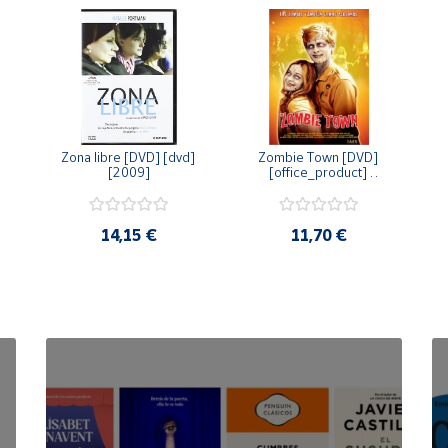
Zona libre [DVD] [dvd] 
Zombie Town [DVD] 
[2009]
[office_product] 
[2010]
14,15 €
11,70 €