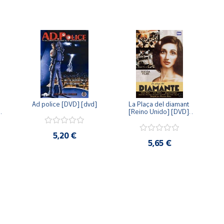
Ad police [DVD] [dvd]
La Plaça del diamant 
 
[Reino Unido] [DVD] 
 
[dvd]
5,20 €
5,65 €