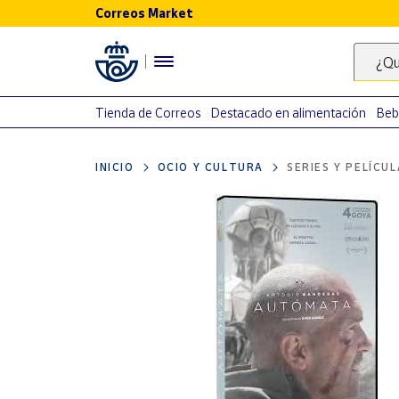
Correos Market
Menú
¿Qu
Nuestro
catálogo
Tienda de Correos
Destacado en alimentación
Beb
Alimentación
INICIO
OCIO Y CULTURA
SERIES Y PELÍCU
Bebidas
Ocio y cultura
Juguetes y
juegos
Libros y
revistas
Merchandising
y regalos
Tienda de
Correos