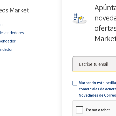
Apúnta
eos Market
noveda
rir
oferta
e vendedores
Marke
vendedor
endedor
Escribe tu email
Marcando esta casilla
comerciales de acuer
Novedades de Correo