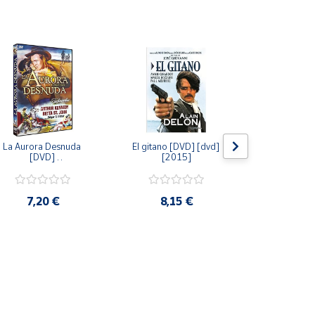
La Aurora Desnuda 
El gitano [DVD] [dvd] 
Pack: La C
[DVD] 
[2015]
Jersey + Sere
[unknown_binding] 
Algo Que Co
[2013]
ray] [blu_r
7,20 €
8,15 €
9,6