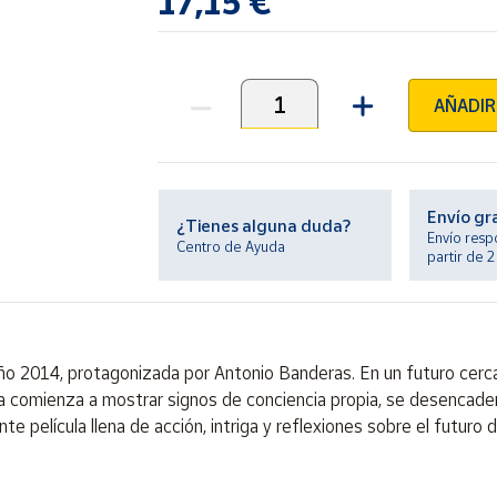
17,15 €
AÑADIR
Unidades
Envío gr
¿Tienes alguna duda?
Envío resp
Centro de Ayuda
partir de 
 año 2014, protagonizada por Antonio Banderas. En un futuro cerc
a comienza a mostrar signos de conciencia propia, se desencade
película llena de acción, intriga y reflexiones sobre el futuro de la