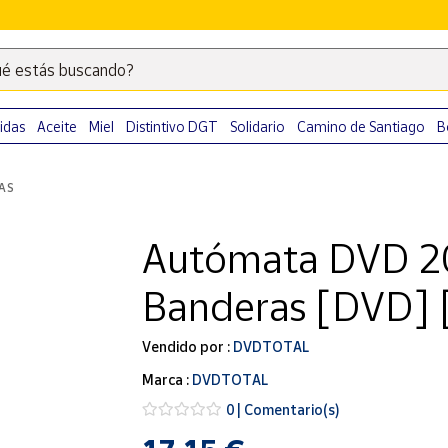
é estás buscando?
Escribe
palabras
clave
idas
Aceite
Miel
Distintivo DGT
Solidario
Camino de Santiago
B
para
buscar
LAS
productos
en
Autómata DVD 20
Correos
Market
Banderas [DVD] 
.
Vendido por :
DVDTOTAL
Marca :
DVDTOTAL
0 | Comentario(s)