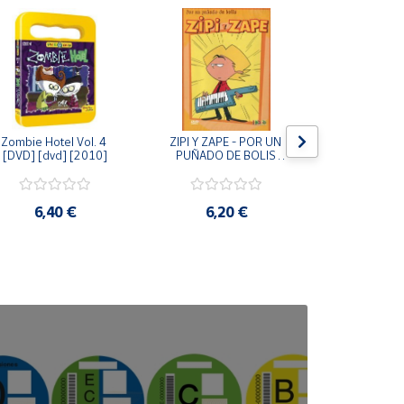
Zombie Hotel Vol. 4 
ZIPI Y ZAPE - POR UN 
Zipi y Z
[DVD] [dvd] [2010]
PUÑADO DE BOLIS 
¿Hermanitos.
[unknown_binding]
gracias! (D
[unknown_
6,40 €
6,20 €
9,2