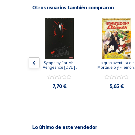
Productos
Otros usuarios también compraron
Solidarios
Ayuda
Centro
de ayuda
Contacto
 [DVD] [dvd]
Sympathy For Mr. 
La gran aventura de 
Vengeance [DVD] 
Mortadelo y Filemón/
[dvd] [2008]
10 años de Pendelton
[dvd] [2003]
Vendedores
,20 €
7,70 €
5,65 €
Mapa de
vendedores
Hazte
vendedor
Área
Lo último de este vendedor
vendedor