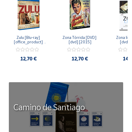
Zulu [Blu-ray] 
Zona Tórrida [DVD] 
Zona libr
[office_product] 
[dvd] [2015]
[dvd] 
[2015]
12,70 €
12,70 €
14,
Camino de Santiago