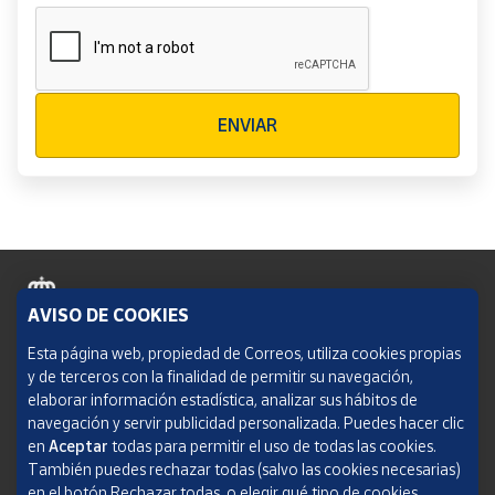
Verificación reCAPTCHA
ENVIAR
AVISO DE COOKIES
Política de cookies
Esta página web, propiedad de Correos, utiliza cookies propias
y de terceros con la finalidad de permitir su navegación,
Aviso legal
elaborar información estadística, analizar sus hábitos de
navegación y servir publicidad personalizada. Puedes hacer clic
Condiciones del servicio
en
Aceptar
todas para permitir el uso de todas las cookies.
También puedes rechazar todas (salvo las cookies necesarias)
Política de Privacidad Web
en el botón Rechazar todas, o elegir qué tipo de cookies