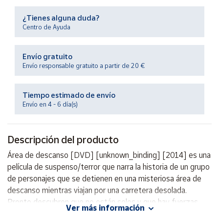
Productos
Solidarios
¿Tienes alguna duda?
Centro de Ayuda
Ayuda
Envío gratuito
Envío responsable gratuito a partir de 20 €
Centro
de ayuda
Tiempo estimado de envío
Contacto
Envío en 4 - 6 día(s)
Vendedores
Descripción del producto
Mapa de
Área de descanso [DVD] [unknown_binding] [2014] es una
vendedores
película de suspenso/terror que narra la historia de un grupo
Hazte
de personajes que se detienen en una misteriosa área de
vendedor
descanso mientras viajan por una carretera desolada.
Pronto descubren que no están solos y que hay fuerzas
Área
Ver más información
vendedor
oscuras acechando en el lugar. Con actuaciones