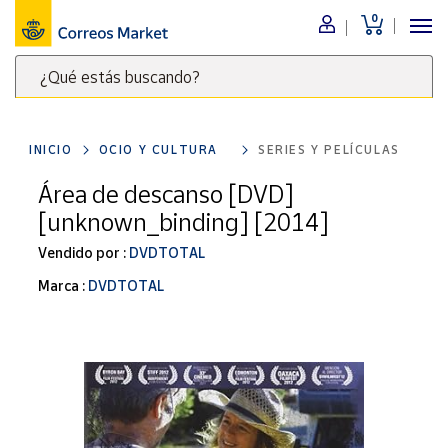
0
Menú
¿Qué estás buscando?
Nuestro
catálogo
Escribe
palabras
INICIO
OCIO Y CULTURA
SERIES Y PELÍCULAS
clave
Alimentación
para
Área de descanso [DVD]
Bebidas
buscar
[unknown_binding] [2014]
Ocio y cultura
productos
en
Vendido por :
DVDTOTAL
Juguetes y
juegos
Correos
Marca :
DVDTOTAL
Market
Libros y
.
revistas
Merchandising
y regalos
Tienda de
Correos