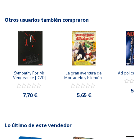
impactantes y una trama escalofriante, esta película te
mantendrá al borde de tu asiento hasta el final. ¡No te la
Cuenta
pierdas!
Otros usuarios también compraron
Área
cliente
Ubicación
Sympathy For Mr. 
La gran aventura de 
Ad police 
Península
Vengeance [DVD] 
Mortadelo y Filemón/ 
y
[dvd] [2008]
10 años de Pendelton 
Baleares
[dvd] [2003]
5,2
7,70 €
5,65 €
Canarias,
Ceuta y
Melilla
Lo último de este vendedor