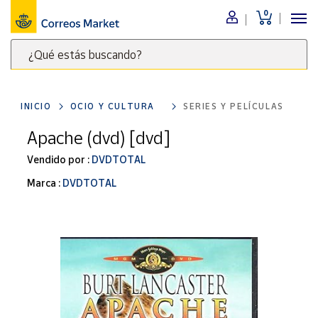
0
Menú
¿Qué estás buscando?
Nuestro
catálogo
Escribe
palabras
INICIO
OCIO Y CULTURA
SERIES Y PELÍCULAS
clave
Alimentación
para
Apache (dvd) [dvd]
Bebidas
buscar
Ocio y cultura
Vendido por :
DVDTOTAL
productos
en
Juguetes y
Marca :
DVDTOTAL
juegos
Correos
Market
Libros y
.
revistas
Merchandising
y regalos
Tienda de
Correos