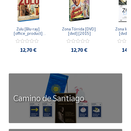
Zulu [Blu-ray] 
Zona Tórrida [DVD] 
Zona libr
[office_product] 
[dvd] [2015]
[dvd] 
[2015]
12,70 €
12,70 €
14,
Camino de Santiago