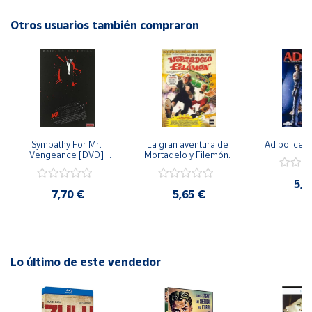
pierdas!
Otros usuarios también compraron
Cuenta
Área
cliente
Ubicación
Sympathy For Mr. 
La gran aventura de 
Ad police 
Vengeance [DVD] 
Mortadelo y Filemón/ 
Península
[dvd] [2008]
10 años de Pendelton 
[dvd] [2003]
y
5,2
Baleares
7,70 €
5,65 €
Canarias,
Ceuta y
Melilla
Lo último de este vendedor