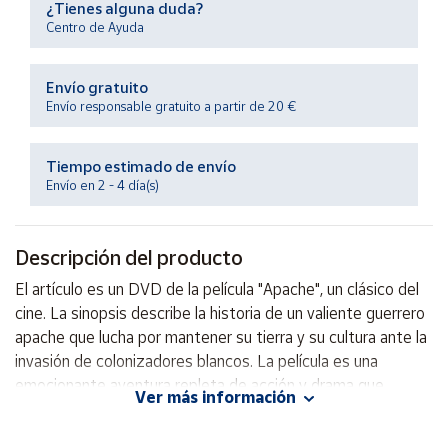
¿Tienes alguna duda?
Productos
Solidarios
Centro de Ayuda
Envío gratuito
Ayuda
Envío responsable gratuito a partir de 20 €
Centro
de ayuda
Tiempo estimado de envío
Envío en 2 - 4 día(s)
Contacto
Descripción del producto
Vendedores
El artículo es un DVD de la película "Apache", un clásico del
cine. La sinopsis describe la historia de un valiente guerrero
Mapa de
vendedores
apache que lucha por mantener su tierra y su cultura ante la
invasión de colonizadores blancos. La película es una
Hazte
vendedor
emocionante aventura repleta de acción y drama que
Ver más información
cautivará al espectador. Perfecta para los amantes del cine
Área
del Oeste y las historias de valentía y resistencia. ¡No te la
vendedor