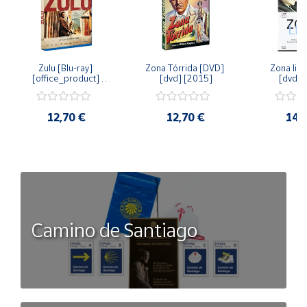
Zulu [Blu-ray] 
Zona Tórrida [DVD] 
Zona libr
[office_product] 
[dvd] [2015]
[dvd] 
[2015]
12,70 €
12,70 €
14,
Camino de Santiago