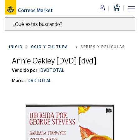
0
Menú
¿Qué estás buscando?
Nuestro
catálogo
Escribe
palabras
INICIO
OCIO Y CULTURA
SERIES Y PELÍCULAS
clave
Alimentación
para
Annie Oakley [DVD] [dvd]
Bebidas
buscar
Ocio y cultura
Vendido por :
DVDTOTAL
productos
en
Juguetes y
Marca :
DVDTOTAL
juegos
Correos
Market
Libros y
.
revistas
Merchandising
y regalos
Tienda de
Correos