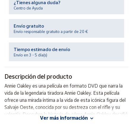
¿Tienes alguna duda?
Productos
Solidarios
Centro de Ayuda
Envío gratuito
Ayuda
Envío responsable gratuito a partir de 20 €
Centro
de ayuda
Tiempo estimado de envío
Envío en 3 - 5 día(s)
Contacto
Descripción del producto
Vendedores
Annie Oakley es una película en formato DVD que narra la
vida de la legendaria tiradora Annie Oakley. Esta película
Mapa de
vendedores
ofrece una mirada íntima a la vida de esta icónica figura del
Salvaje Oeste, conocida por su destreza con el rifle y su
Hazte
vendedor
valentía. Descubre la historia de cómo Annie Oakley desafió
Ver más información
los estereotipos de género de su época y se convirtió en
Área
una verdadera leyenda. Ideal para los amantes de la historia
vendedor