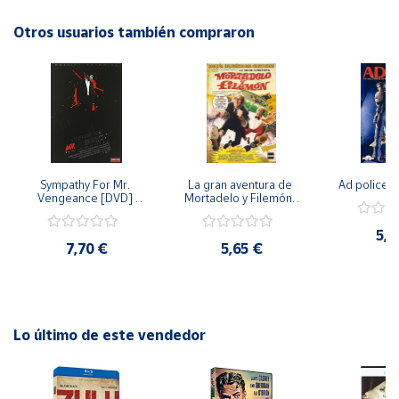
del Oeste y las biografías de personajes históricos.
Otros usuarios también compraron
Cuenta
Área
cliente
Ubicación
Sympathy For Mr. 
La gran aventura de 
Ad police 
Vengeance [DVD] 
Mortadelo y Filemón/ 
Península
[dvd] [2008]
10 años de Pendelton 
[dvd] [2003]
y
5,2
Baleares
7,70 €
5,65 €
Canarias,
Ceuta y
Melilla
Lo último de este vendedor