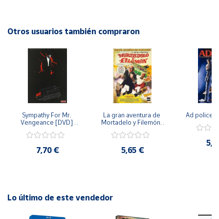
acción, amistad y valores positivos. ¡Disfruta de esta
emocionante serie en tu hogar con este DVD del año 2017!
Cuenta
Otros usuarios también compraron
Área
cliente
Ubicación
Sympathy For Mr. 
La gran aventura de 
Ad police 
Península
Vengeance [DVD] 
Mortadelo y Filemón/ 
y
[dvd] [2008]
10 años de Pendelton 
Baleares
[dvd] [2003]
5,2
7,70 €
5,65 €
Canarias,
Ceuta y
Melilla
Lo último de este vendedor