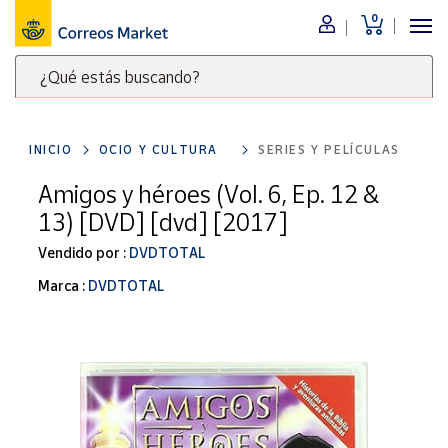
0
Menú
¿Qué estás buscando?
Nuestro
catálogo
Escribe
palabras
INICIO
OCIO Y CULTURA
SERIES Y PELÍCULAS
clave
Alimentación
para
Amigos y héroes (Vol. 6, Ep. 12 &
Bebidas
buscar
13) [DVD] [dvd] [2017]
Ocio y cultura
productos
en
Vendido por :
DVDTOTAL
Juguetes y
juegos
Correos
Marca :
DVDTOTAL
Market
Libros y
.
revistas
Merchandising
y regalos
Tienda de
Correos