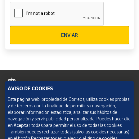
Verificación reCAPTCHA
ENVIAR
AVISO DE COOKIES
Política de cookies
Esta página web, propiedad de Correos, utiliza cookies propias
y de terceros con la finalidad de permitir su navegación,
Aviso legal
elaborar información estadística, analizar sus hábitos de
navegación y servir publicidad personalizada. Puedes hacer clic
Condiciones del servicio
en
Aceptar
todas para permitir el uso de todas las cookies.
También puedes rechazar todas (salvo las cookies necesarias)
Política de Privacidad Web
en el botón Rechazar todas, o elegir qué tipo de cookies