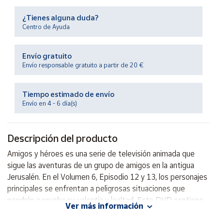
Productos
Solidarios
¿Tienes alguna duda?
Centro de Ayuda
Ayuda
Envío gratuito
Envío responsable gratuito a partir de 20 €
Centro
de ayuda
Tiempo estimado de envío
Contacto
Envío en 4 - 6 día(s)
Vendedores
Descripción del producto
Mapa de
Amigos y héroes es una serie de televisión animada que
vendedores
sigue las aventuras de un grupo de amigos en la antigua
Hazte
Jerusalén. En el Volumen 6, Episodio 12 y 13, los personajes
vendedor
principales se enfrentan a peligrosas situaciones que
pondrán a prueba su valentía y lealtad. Este DVD contiene
Área
Ver más información
vendedor
los emocionantes capítulos de esta temporada, llenos de