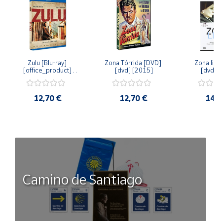
Zulu [Blu-ray] 
Zona Tórrida [DVD] 
Zona libr
[office_product] 
[dvd] [2015]
[dvd] 
[2015]
12,70 €
12,70 €
14,
Camino de Santiago