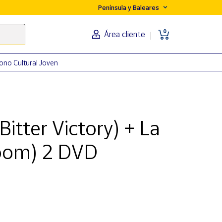
Península y Baleares
0
Área cliente
ono Cultural Joven
Bitter Victory) + La
Boom) 2 DVD