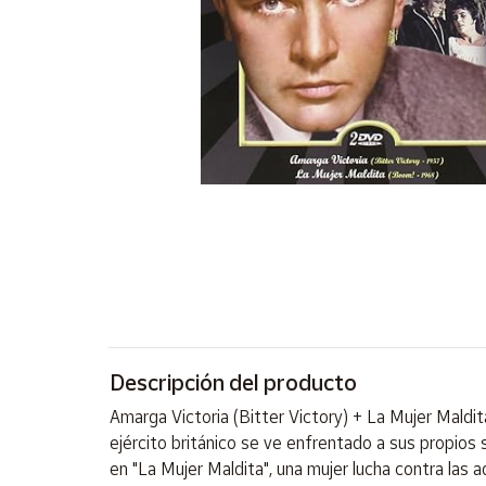
Artesanía
Oficina y
Papelería
Para Canarias,
Ceuta y Melilla
Más
populares
Bono
Cultural
Nuestros
vendedores
Descripción del producto
Las
novedades
Amarga Victoria (Bitter Victory) + La Mujer Maldi
de Correos
Market
ejército británico se ve enfrentado a sus propios
en "La Mujer Maldita", una mujer lucha contra las