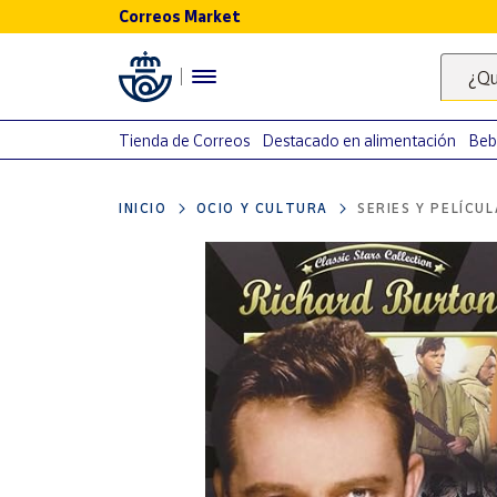
Correos Market
Menú
¿Qu
Nuestro
catálogo
Tienda de Correos
Destacado en alimentación
Beb
Alimentación
INICIO
OCIO Y CULTURA
SERIES Y PELÍCU
Bebidas
Ocio y cultura
Juguetes y
juegos
Libros y
revistas
Merchandising
y regalos
Tienda de
Correos