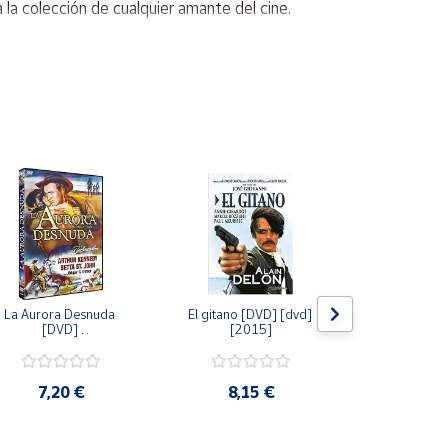
la colección de cualquier amante del cine.
La Aurora Desnuda 
El gitano [DVD] [dvd] 
Pack: La C
[DVD] 
[2015]
Jersey + Sere
[unknown_binding] 
Algo Que Co
[2013]
ray] [blu_r
7,20 €
8,15 €
9,6