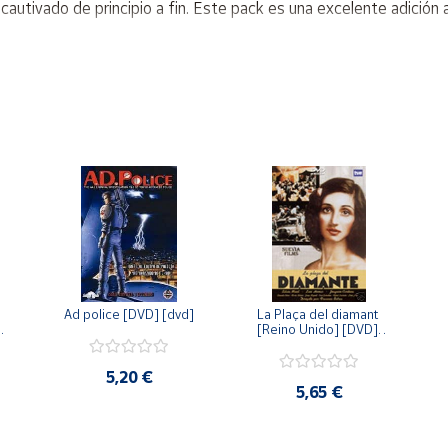
utivado de principio a fin. Este pack es una excelente adición a 
Ad police [DVD] [dvd]
La Plaça del diamant 
 
[Reino Unido] [DVD] 
 
[dvd]
5,20 €
5,65 €