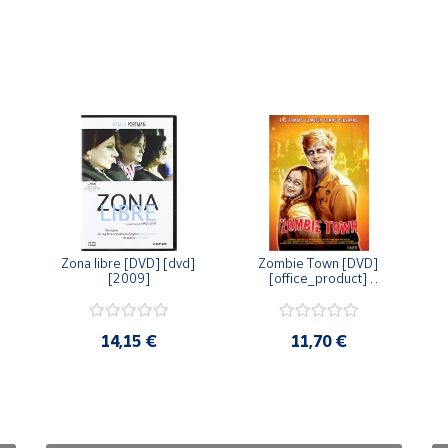
Zona libre [DVD] [dvd] 
Zombie Town [DVD] 
[2009]
[office_product] 
[2010]
14,15 €
11,70 €