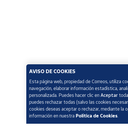
AVISO DE COOKIES
Esta página web, propiedad de Correos, utiliza coo
navegación, elaborar información estadística, anal
personalizada. Puedes hacer clic en
Aceptar
todas
puedes rechazar todas (salvo las cookies necesari
cookies deseas aceptar o rechazar, mediante la 
información en nuestra
Política de Cookies
.