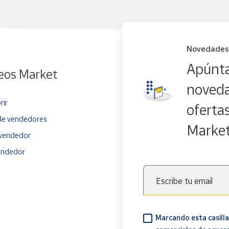
Novedades
Apúnta
eos Market
noveda
rir
oferta
e vendedores
Marke
vendedor
endedor
Escribe tu email
Marcando esta casilla