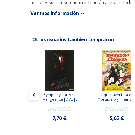
acción y suspenso que mantendrán al espectador ca
Productos
Solidarios
¡Consíguelo ahora en DVD!
Ver más información
Ayuda
Otros usuarios también compraron
Centro
de ayuda
Contacto
Vendedores
Mapa de
 [DVD] [dvd]
Sympathy For Mr. 
La gran aventura de 
Vengeance [DVD] 
Mortadelo y Filemón/
vendedores
[dvd] [2008]
10 años de Pendelton
[dvd] [2003]
Hazte
,20 €
vendedor
7,70 €
5,65 €
Área
vendedor