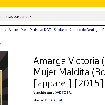
é estás buscando?
Escribe
palabras
clave
idas
Aceite
Miel
Distintivo DGT
Solidario
Camino de Santiago
B
para
buscar
LAS
productos
en
Amarga Victoria (
Correos
Market
Mujer Maldita (
.
[apparel] [2015]
Vendido por :
DVDTOTAL
Marca :
DVDTOTAL