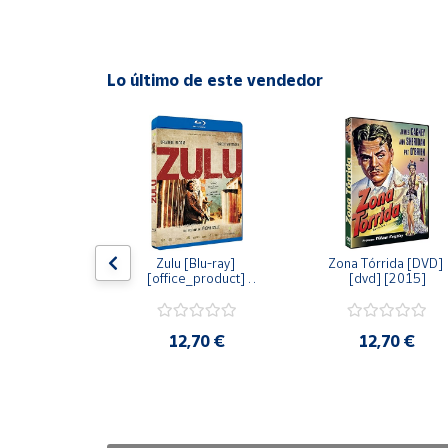
Cuenta
Lo último de este vendedor
Área
cliente
Ubicación
Península
y
dy [Blu-ray] 
Zulu [Blu-ray] 
Zona Tórrida [DVD] 
Baleares
ay] [2015]
[office_product] 
[dvd] [2015]
[2015]
Canarias,
Ceuta y
20 €
12,70 €
12,70 €
Melilla