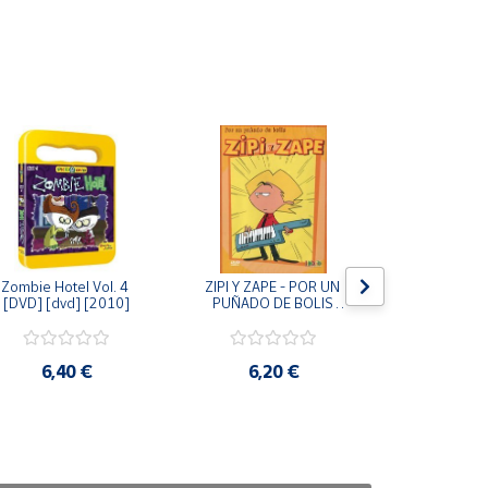
Zombie Hotel Vol. 4 
ZIPI Y ZAPE - POR UN 
Zipi y Z
[DVD] [dvd] [2010]
PUÑADO DE BOLIS 
¿Hermanitos.
[unknown_binding]
gracias! (D
[unknown_
6,40 €
6,20 €
9,2