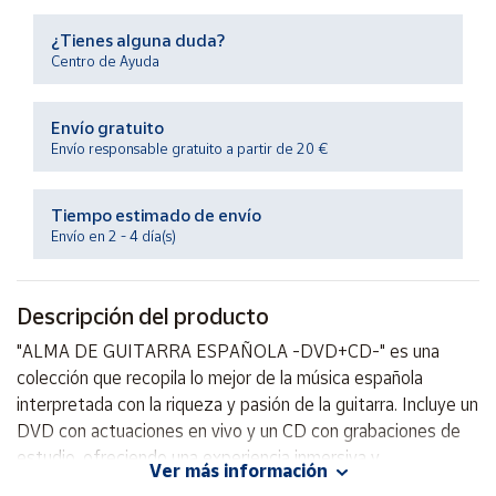
Productos
Solidarios
¿Tienes alguna duda?
Centro de Ayuda
Ayuda
Envío gratuito
Envío responsable gratuito a partir de 20 €
Centro
de ayuda
Tiempo estimado de envío
Contacto
Envío en 2 - 4 día(s)
Vendedores
Descripción del producto
Mapa de
"ALMA DE GUITARRA ESPAÑOLA -DVD+CD-" es una
vendedores
colección que recopila lo mejor de la música española
Hazte
interpretada con la riqueza y pasión de la guitarra. Incluye un
vendedor
DVD con actuaciones en vivo y un CD con grabaciones de
estudio, ofreciendo una experiencia inmersiva y
Área
Ver más información
vendedor
emocionante para los amantes de la música flamenca y