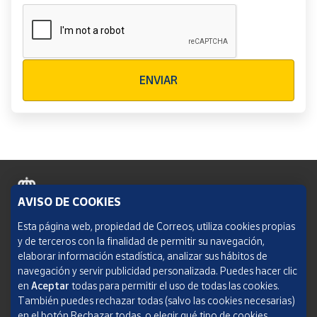
Verificación reCAPTCHA
ENVIAR
AVISO DE COOKIES
Política de cookies
Esta página web, propiedad de Correos, utiliza cookies propias
y de terceros con la finalidad de permitir su navegación,
Aviso legal
elaborar información estadística, analizar sus hábitos de
navegación y servir publicidad personalizada. Puedes hacer clic
Condiciones del servicio
en
Aceptar
todas para permitir el uso de todas las cookies.
También puedes rechazar todas (salvo las cookies necesarias)
Política de Privacidad Web
en el botón Rechazar todas, o elegir qué tipo de cookies