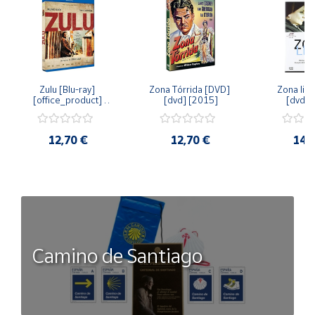
Zulu [Blu-ray] 
Zona Tórrida [DVD] 
Zona libr
[office_product] 
[dvd] [2015]
[dvd] 
[2015]
12,70 €
12,70 €
14,
Camino de Santiago