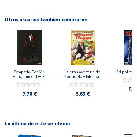
española. Sumérgete en los sonidos vibrantes y emotivos
de la guitarra española con esta impresionante colección
Cuenta
audiovisual.
Otros usuarios también compraron
Área
cliente
Ubicación
Sympathy For Mr. 
La gran aventura de 
Ad police 
Península
Vengeance [DVD] 
Mortadelo y Filemón/ 
y
[dvd] [2008]
10 años de Pendelton 
Baleares
[dvd] [2003]
5,2
7,70 €
5,65 €
Canarias,
Ceuta y
Melilla
Lo último de este vendedor