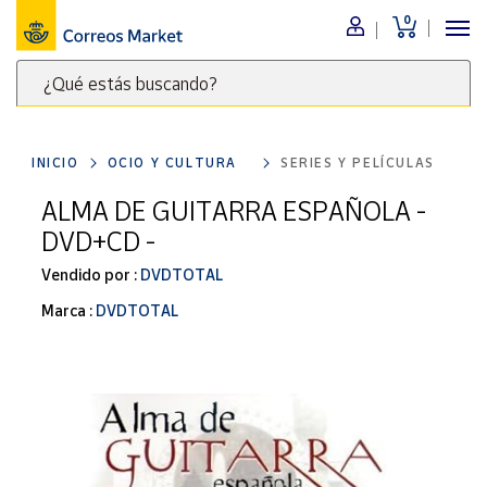
0
Menú
¿Qué estás buscando?
Nuestro
catálogo
Escribe
palabras
INICIO
OCIO Y CULTURA
SERIES Y PELÍCULAS
clave
Alimentación
para
ALMA DE GUITARRA ESPAÑOLA -
Bebidas
buscar
DVD+CD -
Ocio y cultura
productos
en
Vendido por :
DVDTOTAL
Juguetes y
juegos
Correos
Marca :
DVDTOTAL
Market
Libros y
.
revistas
Merchandising
y regalos
Tienda de
Correos