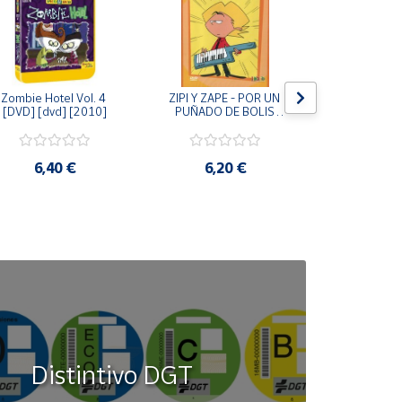
Zombie Hotel Vol. 4 
ZIPI Y ZAPE - POR UN 
Zipi y Z
[DVD] [dvd] [2010]
PUÑADO DE BOLIS 
¿Hermanitos.
[unknown_binding]
gracias! (D
[unknown_
6,40 €
6,20 €
9,2
Distintivo DGT