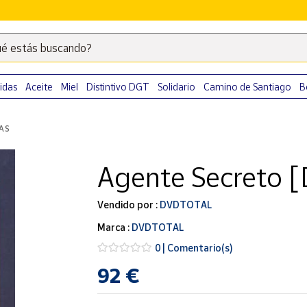
é estás buscando?
Escribe
palabras
clave
idas
Aceite
Miel
Distintivo DGT
Solidario
Camino de Santiago
B
para
buscar
LAS
productos
en
Agente Secreto 
Correos
Market
.
Vendido por :
DVDTOTAL
Marca :
DVDTOTAL
0 | Comentario(s)
92 €