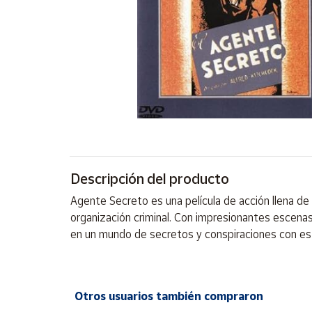
Artesanía
Oficina y
Papelería
Para Canarias,
Ceuta y Melilla
Más
populares
Bono
Descripción del producto
Cultural
Agente Secreto es una película de acción llena de
Nuestros
organización criminal. Con impresionantes escen
vendedores
en un mundo de secretos y conspiraciones con es
Las
novedades
de Correos
Market
Otros usuarios también compraron