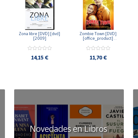
Zona libre [DVD] [dvd] 
Zombie Town [DVD] 
[2009]
[office_product] 
[2010]
14,15 €
11,70 €
Novedades en Libros