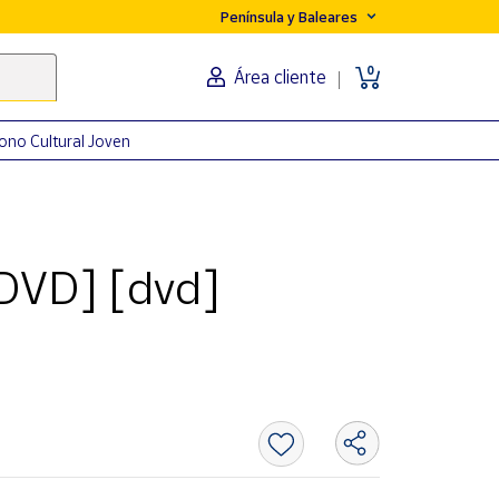
Península y Baleares
0
Área cliente
ono Cultural Joven
[DVD] [dvd]