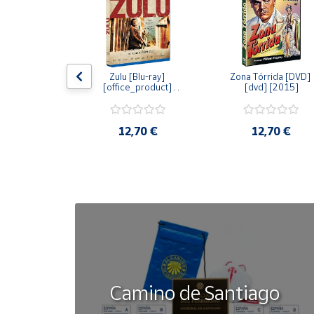
Cuenta
Área
dy [Blu-ray] 
Zulu [Blu-ray] 
Zona Tórrida [DVD] 
cliente
ay] [2015]
[office_product] 
[dvd] [2015]
[2015]
Ubicación
20 €
12,70 €
12,70 €
Península
y
Baleares
Canarias,
Ceuta y
Melilla
Camino de Santiago