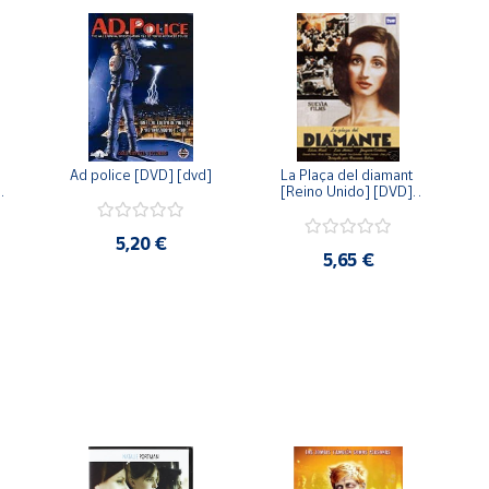
Ad police [DVD] [dvd]
La Plaça del diamant 
 
[Reino Unido] [DVD] 
 
[dvd]
5,20 €
5,65 €