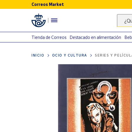
Correos Market
Menú
¿Qu
Nuestro
catálogo
Tienda de Correos
Destacado en alimentación
Beb
Alimentación
INICIO
OCIO Y CULTURA
SERIES Y PELÍCU
Bebidas
Ocio y cultura
Juguetes y
juegos
Libros y
revistas
Merchandising
y regalos
Tienda de
Correos