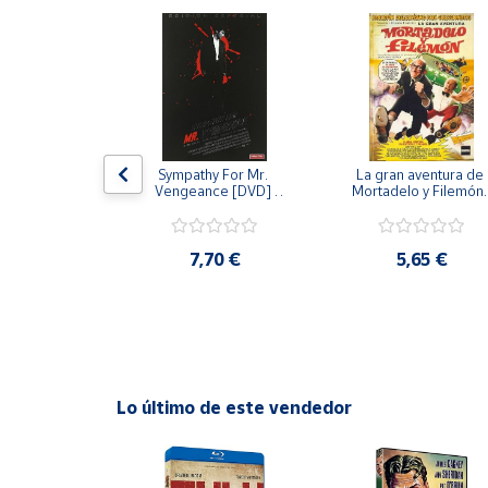
Productos
Solidarios
Ayuda
Centro
 [DVD] [dvd]
Sympathy For Mr. 
La gran aventura de 
de ayuda
Vengeance [DVD] 
Mortadelo y Filemón/
[dvd] [2008]
10 años de Pendelton
Contacto
[dvd] [2003]
,20 €
7,70 €
5,65 €
Vendedores
Mapa de
vendedores
Hazte
Lo último de este vendedor
vendedor
Área
vendedor