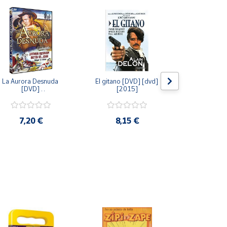
La Aurora Desnuda 
El gitano [DVD] [dvd] 
Pack: La C
[DVD] 
[2015]
Jersey + Sere
[unknown_binding] 
Algo Que Co
[2013]
ray] [blu_r
7,20 €
8,15 €
9,6