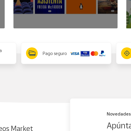
a
Pago seguro
Novedades
Apúnta
eos Market