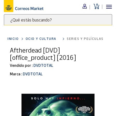
0
Menú
¿Qué estás buscando?
Nuestro
catálogo
Escribe
palabras
INICIO
OCIO Y CULTURA
SERIES Y PELÍCULAS
clave
Alimentación
para
Aftherdead [DVD]
Bebidas
buscar
[office_product] [2016]
Ocio y cultura
productos
en
Vendido por :
DVDTOTAL
Juguetes y
juegos
Correos
Marca :
DVDTOTAL
Market
Libros y
.
revistas
Merchandising
y regalos
Tienda de
Correos