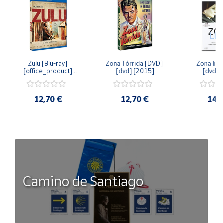
Zulu [Blu-ray] 
Zona Tórrida [DVD] 
Zona libr
[office_product] 
[dvd] [2015]
[dvd] 
[2015]
12,70 €
12,70 €
14,
Camino de Santiago