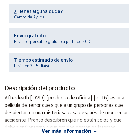
Productos
Solidarios
¿Tienes alguna duda?
Centro de Ayuda
Ayuda
Envío gratuito
Envío responsable gratuito a partir de 20 €
Centro
de ayuda
Tiempo estimado de envío
Contacto
Envío en 3 - 5 día(s)
Vendedores
Descripción del producto
Mapa de
Afterdeath [DVD] [producto de oficina] [2016] es una
vendedores
película de terror que sigue a un grupo de personas que
Hazte
despiertan en una misteriosa casa después de morir en un
vendedor
accidente. Pronto descubren que no están solos y que
deben enfrentarse a sus propios demonios internos
Área
Ver más información
vendedor
mientras luchan por encontrar la paz en la otra vida. Con