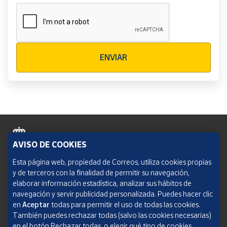
Verificación reCAPTCHA
ENVIAR
AVISO DE COOKIES
Política de cookies
Esta página web, propiedad de Correos, utiliza cookies propias
y de terceros con la finalidad de permitir su navegación,
Aviso legal
elaborar información estadística, analizar sus hábitos de
navegación y servir publicidad personalizada. Puedes hacer clic
Condiciones del servicio
en
Aceptar
todas para permitir el uso de todas las cookies.
También puedes rechazar todas (salvo las cookies necesarias)
Política de Privacidad Web
en el botón Rechazar todas, o elegir qué tipo de cookies